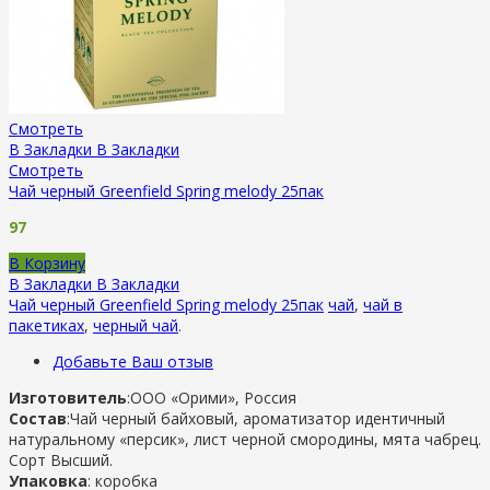
Смотреть
В Закладки
В Закладки
Смотреть
Чай черный Greenfield Spring melody 25пак
97
В Корзину
В Закладки
В Закладки
Чай черный Greenfield Spring melody 25пак
чай
,
чай в
пакетиках
,
черный чай
.
Добавьте Ваш отзыв
Изготовитель
:ООО «Орими», Россия
Состав
:Чай черный байховый, ароматизатор идентичный
натуральному «персик», лист черной смородины, мята чабрец.
Сорт Высший.
Упаковка
: коробка