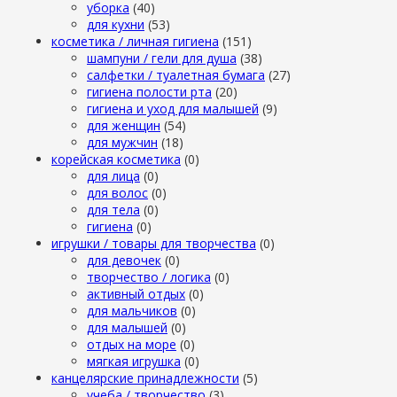
уборка
(40)
для кухни
(53)
косметика / личная гигиена
(151)
шампуни / гели для душа
(38)
салфетки / туалетная бумага
(27)
гигиена полости рта
(20)
гигиена и уход для малышей
(9)
для женщин
(54)
для мужчин
(18)
корейская косметика
(0)
для лица
(0)
для волос
(0)
для тела
(0)
гигиена
(0)
игрушки / товары для творчества
(0)
для девочек
(0)
творчество / логика
(0)
активный отдых
(0)
для мальчиков
(0)
для малышей
(0)
отдых на море
(0)
мягкая игрушка
(0)
канцелярские принадлежности
(5)
учеба / творчество
(3)