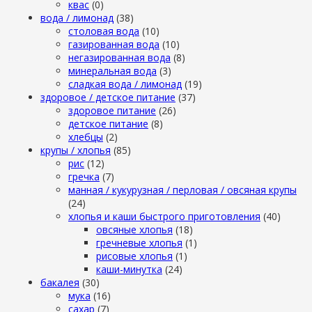
квас
(0)
вода / лимонад
(38)
столовая вода
(10)
газированная вода
(10)
негазированная вода
(8)
минеральная вода
(3)
сладкая вода / лимонад
(19)
здоровое / детское питание
(37)
здоровое питание
(26)
детское питание
(8)
хлебцы
(2)
крупы / хлопья
(85)
рис
(12)
гречка
(7)
манная / кукурузная / перловая / овсяная крупы
(24)
хлопья и каши быстрого приготовления
(40)
овсяные хлопья
(18)
гречневые хлопья
(1)
рисовые хлопья
(1)
каши-минутка
(24)
бакалея
(30)
мука
(16)
сахар
(7)