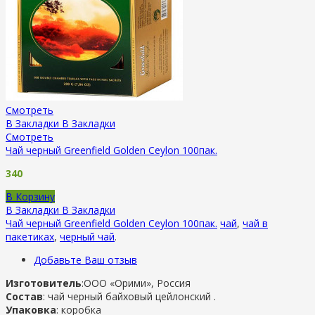
Смотреть
В Закладки
В Закладки
Смотреть
Чай черный Greenfield Golden Ceylon 100пак.
340
В Корзину
В Закладки
В Закладки
Чай черный Greenfield Golden Ceylon 100пак.
чай
,
чай в
пакетиках
,
черный чай
.
Добавьте Ваш отзыв
Изготовитель
:ООО «Орими», Россия
Состав
: чай черный байховый цейлонский .
Упаковка
: коробка