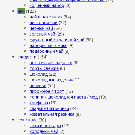
кофейный набор
(0)
чай
(123)
чай в пакетиках
(84)
листовой чай
(22)
черный чай
(64)
зеленый чай
(29)
фруктовый / травяной чай
(30)
наборы чая / микс
(9)
подарочный чай
(8)
сладости
(154)
восточные сладости
(6)
торты свежие
(0)
шоколад
(22)
шоколадные изделия
(1)
печенье
(54)
пирожное / торт
(13)
топинг / шоколадная паста / мед
(10)
конфеты
(13)
сладкие батончики
(34)
жевательная резинка
(8)
сок / квас
(30)
соки и нектары
(27)
холодный чай
(2)