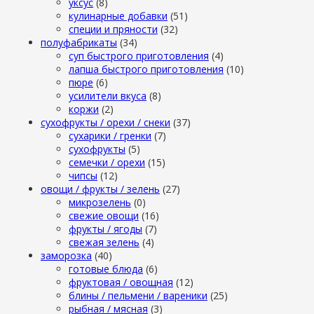
уксус
(8)
кулинарные добавки
(51)
специи и пряности
(32)
полуфабрикаты
(34)
суп быстрого приготовления
(4)
лапша быстрого приготовления
(10)
пюре
(6)
усилители вкуса
(8)
коржи
(2)
сухофрукты / орехи / снеки
(37)
сухарики / гренки
(7)
сухофрукты
(5)
семечки / орехи
(15)
чипсы
(12)
овощи / фрукты / зелень
(27)
микрозелень
(0)
свежие овощи
(16)
фрукты / ягоды
(7)
свежая зелень
(4)
заморозка
(40)
готовые блюда
(6)
фруктовая / овощная
(12)
блины / пельмени / вареники
(25)
рыбная / мясная
(3)