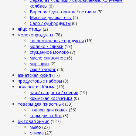
Сервелат / салями / сыровяленые, копченые
колбасы
(6)
Вареная / докторская / ветчина
(5)
Мясные деликатесы
(4)
Сало / субпродукты
(0)
яйцо птицы
(2)
молокопродукты
(78)
кисломолочные продукты
(19)
молоко / сливки
(19)
сгущенное молоко
(7)
масло сливочное
(6)
маргарин
(2)
сыр / творог
(26)
азиатская кухня
(17)
продуктовые наборы
(0)
подарок из Крыма
(19)
чай / сладости / специи
(19)
крымская косметика
(0)
товары для животных
(39)
товары для кошек
(36)
корм для собак
(3)
бытовая химия
(127)
мыло
(27)
стирка
(27)