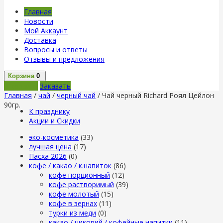
Главная
Новости
Мой Аккаунт
Доставка
Вопросы и ответы
Отзывы и предложения
Корзина
0
В корзину
Заказать
Главная
/
чай
/
черный чай
/ Чай черный Richard Роял Цейлон
90гр.
К празднику
Акции и Скидки
эко-косметика
(33)
лучшая цена
(17)
Пасха 2026
(0)
кофе / какао / к.напиток
(86)
кофе порционный
(12)
кофе растворимый
(39)
кофе молотый
(15)
кофе в зернах
(11)
турки из меди
(0)
какао / цикорий / кофейные напитки
(11)