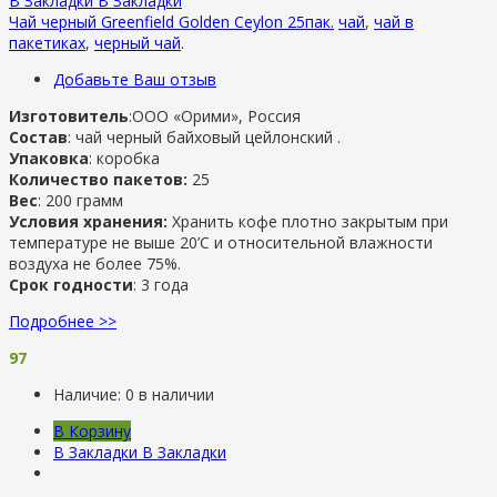
В Закладки
В Закладки
Чай черный Greenfield Golden Ceylon 25пак.
чай
,
чай в
пакетиках
,
черный чай
.
Добавьте Ваш отзыв
Изготовитель
:ООО «Орими», Россия
Состав
: чай черный байховый цейлонский .
Упаковка
: коробка
Количество пакетов:
25
Вес
: 200 грамм
Условия хранения:
Хранить кофе плотно закрытым при
температуре не выше 20’C и относительной влажности
воздуха не более 75%.
Срок годности
: 3 года
Подробнее >>
97
Наличие:
0 в наличии
В Корзину
В Закладки
В Закладки