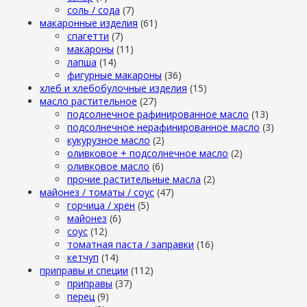
cоль / cода
(7)
макаронные изделия
(61)
cпагетти
(7)
макароны
(11)
лапша
(14)
фигурные макароны
(36)
хлеб и хлебобулочные изделия
(15)
масло растительное
(27)
подсолнечное рафинированное масло
(13)
подсолнечное нерафинированное масло
(3)
кукурузное масло
(2)
оливковое + подсолнечное масло
(2)
оливковое масло
(6)
прочие растительные масла
(2)
майонез / томаты / соус
(47)
горчица / хрен
(5)
майонез
(6)
соус
(12)
томатная паста / заправки
(16)
кетчуп
(14)
приправы и специи
(112)
приправы
(37)
перец
(9)