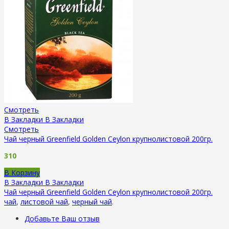
Смотреть
В Закладки
В Закладки
Смотреть
Чай черный Greenfield Golden Ceylon крупнолистовой 200гр.
310
В Корзину
В Закладки
В Закладки
Чай черный Greenfield Golden Ceylon крупнолистовой 200гр.
чай
,
листовой чай
,
черный чай
.
Добавьте Ваш отзыв