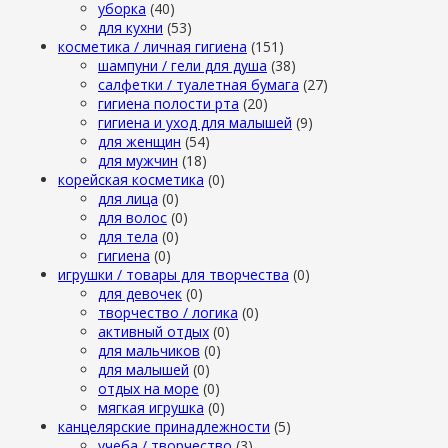
уборка
(40)
для кухни
(53)
косметика / личная гигиена
(151)
шампуни / гели для душа
(38)
салфетки / туалетная бумага
(27)
гигиена полости рта
(20)
гигиена и уход для малышей
(9)
для женщин
(54)
для мужчин
(18)
корейская косметика
(0)
для лица
(0)
для волос
(0)
для тела
(0)
гигиена
(0)
игрушки / товары для творчества
(0)
для девочек
(0)
творчество / логика
(0)
активный отдых
(0)
для мальчиков
(0)
для малышей
(0)
отдых на море
(0)
мягкая игрушка
(0)
канцелярские принадлежности
(5)
учеба / творчество
(3)