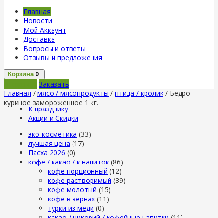
Главная
Новости
Мой Аккаунт
Доставка
Вопросы и ответы
Отзывы и предложения
Корзина
0
В корзину
Заказать
Главная
/
мясо / мясопродукты
/
птица / кролик
/ Бедро
куриное замороженное 1 кг.
К празднику
Акции и Скидки
эко-косметика
(33)
лучшая цена
(17)
Пасха 2026
(0)
кофе / какао / к.напиток
(86)
кофе порционный
(12)
кофе растворимый
(39)
кофе молотый
(15)
кофе в зернах
(11)
турки из меди
(0)
какао / цикорий / кофейные напитки
(11)