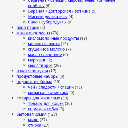
Сервелат / салями / сыровяленые, копченые
колбасы
(6)
Вареная / докторская / ветчина
(5)
Мясные деликатесы
(4)
Сало / субпродукты
(0)
яйцо птицы
(2)
молокопродукты
(78)
кисломолочные продукты
(19)
молоко / сливки
(19)
сгущенное молоко
(7)
масло сливочное
(6)
маргарин
(2)
сыр / творог
(26)
азиатская кухня
(17)
продуктовые наборы
(0)
подарок из Крыма
(19)
чай / сладости / специи
(19)
крымская косметика
(0)
товары для животных
(39)
товары для кошек
(36)
корм для собак
(3)
бытовая химия
(127)
мыло
(27)
стирка
(27)