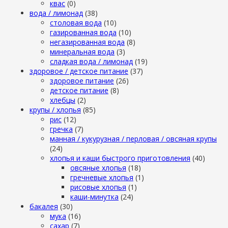
квас
(0)
вода / лимонад
(38)
столовая вода
(10)
газированная вода
(10)
негазированная вода
(8)
минеральная вода
(3)
сладкая вода / лимонад
(19)
здоровое / детское питание
(37)
здоровое питание
(26)
детское питание
(8)
хлебцы
(2)
крупы / хлопья
(85)
рис
(12)
гречка
(7)
манная / кукурузная / перловая / овсяная крупы
(24)
хлопья и каши быстрого приготовления
(40)
овсяные хлопья
(18)
гречневые хлопья
(1)
рисовые хлопья
(1)
каши-минутка
(24)
бакалея
(30)
мука
(16)
сахар
(7)