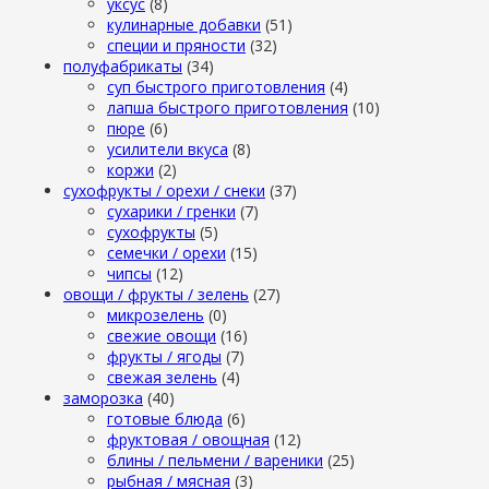
уксус
(8)
кулинарные добавки
(51)
специи и пряности
(32)
полуфабрикаты
(34)
суп быстрого приготовления
(4)
лапша быстрого приготовления
(10)
пюре
(6)
усилители вкуса
(8)
коржи
(2)
сухофрукты / орехи / снеки
(37)
сухарики / гренки
(7)
сухофрукты
(5)
семечки / орехи
(15)
чипсы
(12)
овощи / фрукты / зелень
(27)
микрозелень
(0)
свежие овощи
(16)
фрукты / ягоды
(7)
свежая зелень
(4)
заморозка
(40)
готовые блюда
(6)
фруктовая / овощная
(12)
блины / пельмени / вареники
(25)
рыбная / мясная
(3)