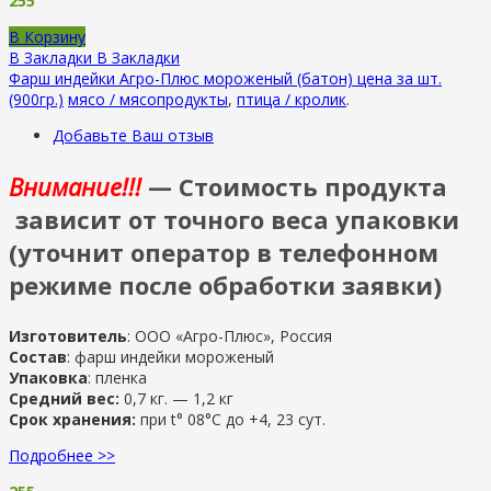
255
В Корзину
В Закладки
В Закладки
Фарш индейки Агро-Плюс мороженый (батон) цена за шт.
(900гр.)
мясо / мясопродукты
,
птица / кролик
.
Добавьте Ваш отзыв
Внимание!!!
— Стоимость продукта
зависит от точного веса упаковки
(уточнит оператор в телефонном
режиме после обработки заявки)
Изготовитель
: ООО «Агро-Плюс», Россия
Состав
: фарш индейки мороженый
Упаковка
: пленка
Средний вес:
0,7 кг. — 1,2 кг
Срок хранения:
при t° 08°С до +4, 23 сут.
Подробнее >>