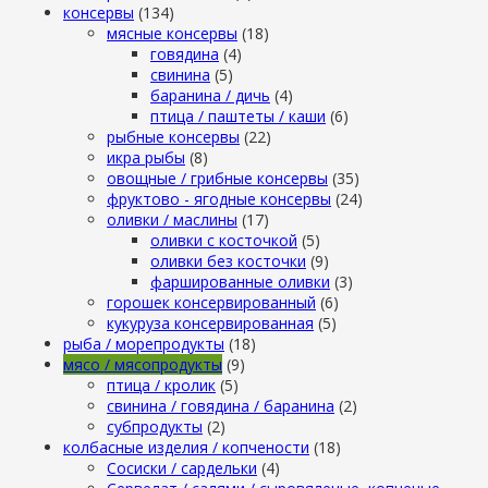
консервы
(134)
мясные консервы
(18)
говядина
(4)
свинина
(5)
баранина / дичь
(4)
птица / паштеты / каши
(6)
рыбные консервы
(22)
икра рыбы
(8)
овощные / грибные консервы
(35)
фруктово - ягодные консервы
(24)
оливки / маслины
(17)
оливки с косточкой
(5)
оливки без косточки
(9)
фаршированные оливки
(3)
горошек консервированный
(6)
кукуруза консервированная
(5)
рыба / морепродукты
(18)
мясо / мясопродукты
(9)
птица / кролик
(5)
свинина / говядина / баранина
(2)
субпродукты
(2)
колбасные изделия / копчености
(18)
Сосиски / сардельки
(4)