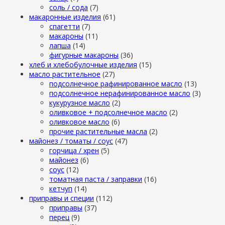
cоль / cода
(7)
макаронные изделия
(61)
cпагетти
(7)
макароны
(11)
лапша
(14)
фигурные макароны
(36)
хлеб и хлебобулочные изделия
(15)
масло растительное
(27)
подсолнечное рафинированное масло
(13)
подсолнечное нерафинированное масло
(3)
кукурузное масло
(2)
оливковое + подсолнечное масло
(2)
оливковое масло
(6)
прочие растительные масла
(2)
майонез / томаты / соус
(47)
горчица / хрен
(5)
майонез
(6)
соус
(12)
томатная паста / заправки
(16)
кетчуп
(14)
приправы и специи
(112)
приправы
(37)
перец
(9)