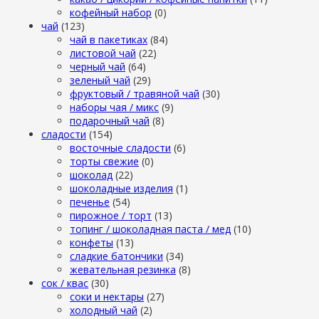
кофейный набор
(0)
чай
(123)
чай в пакетиках
(84)
листовой чай
(22)
черный чай
(64)
зеленый чай
(29)
фруктовый / травяной чай
(30)
наборы чая / микс
(9)
подарочный чай
(8)
сладости
(154)
восточные сладости
(6)
торты свежие
(0)
шоколад
(22)
шоколадные изделия
(1)
печенье
(54)
пирожное / торт
(13)
топинг / шоколадная паста / мед
(10)
конфеты
(13)
сладкие батончики
(34)
жевательная резинка
(8)
сок / квас
(30)
соки и нектары
(27)
холодный чай
(2)