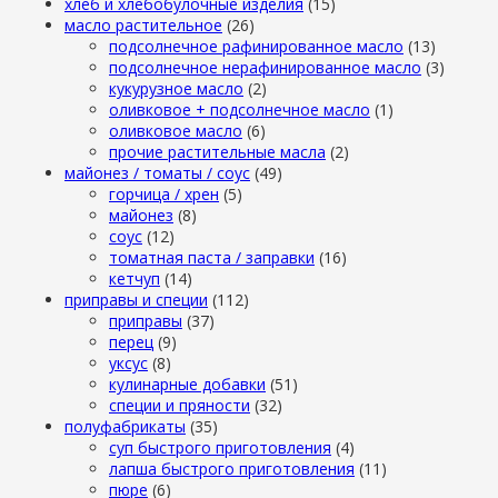
хлеб и хлебобулочные изделия
(15)
масло растительное
(26)
подсолнечное рафинированное масло
(13)
подсолнечное нерафинированное масло
(3)
кукурузное масло
(2)
оливковое + подсолнечное масло
(1)
оливковое масло
(6)
прочие растительные масла
(2)
майонез / томаты / соус
(49)
горчица / хрен
(5)
майонез
(8)
соус
(12)
томатная паста / заправки
(16)
кетчуп
(14)
приправы и специи
(112)
приправы
(37)
перец
(9)
уксус
(8)
кулинарные добавки
(51)
специи и пряности
(32)
полуфабрикаты
(35)
суп быстрого приготовления
(4)
лапша быстрого приготовления
(11)
пюре
(6)