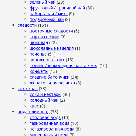
зеленый чай
(29)
фруктовый / травяной чай
(30)
наборы чая / микс
(9)
подарочный чай
(8)
сладости
(151)
восточные сладости
(6)
торты свежие
(0)
шоколад
(22)
шоколадные изделия
(1)
печенье
(51)
пирожное / торт
(13)
топинг / шоколадная паста / мед
(10)
конфеты
(13)
сладкие батончики
(34)
жевательная резинка
(8)
сок / квас
(33)
соки и нектары
(30)
холодный чай
(2)
квас
(0)
вода / лимонад
(38)
столовая вода
(10)
газированная вода
(10)
негазированная вода
(8)
минеральная вода
(3)