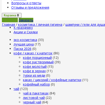
Вопросы и ответы
Отзывы и предложения
Корзина
0
В корзину
Заказать
Главная
/
косметика / личная гигиена
/
шампуни / гели для душа
К празднику
Акции и Скидки
эко-косметика
(33)
лучшая цена
(17)
Пасха 2026
(0)
кофе / какао / к.напиток
(86)
кофе порционный
(12)
кофе растворимый
(39)
кофе молотый
(15)
кофе в зернах
(11)
турки из меди
(0)
какао / цикорий / кофейные напитки
(11)
кофейный набор
(0)
чай
(123)
чай в пакетиках
(84)
листовой чай
(22)
черный чай
(64)