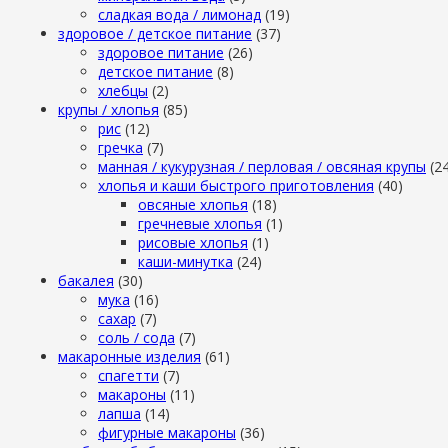
сладкая вода / лимонад
(19)
здоровое / детское питание
(37)
здоровое питание
(26)
детское питание
(8)
хлебцы
(2)
крупы / хлопья
(85)
рис
(12)
гречка
(7)
манная / кукурузная / перловая / овсяная крупы
(2
хлопья и каши быстрого приготовления
(40)
овсяные хлопья
(18)
гречневые хлопья
(1)
рисовые хлопья
(1)
каши-минутка
(24)
бакалея
(30)
мука
(16)
сахар
(7)
cоль / cода
(7)
макаронные изделия
(61)
cпагетти
(7)
макароны
(11)
лапша
(14)
фигурные макароны
(36)