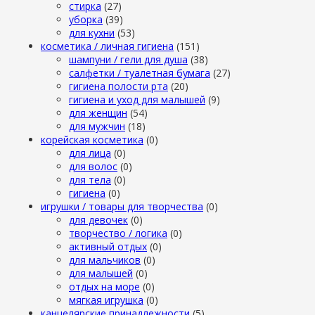
стирка
(27)
уборка
(39)
для кухни
(53)
косметика / личная гигиена
(151)
шампуни / гели для душа
(38)
салфетки / туалетная бумага
(27)
гигиена полости рта
(20)
гигиена и уход для малышей
(9)
для женщин
(54)
для мужчин
(18)
корейская косметика
(0)
для лица
(0)
для волос
(0)
для тела
(0)
гигиена
(0)
игрушки / товары для творчества
(0)
для девочек
(0)
творчество / логика
(0)
активный отдых
(0)
для мальчиков
(0)
для малышей
(0)
отдых на море
(0)
мягкая игрушка
(0)
канцелярские принадлежности
(5)