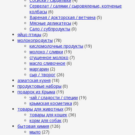
Сосиски / сардельки
(4)
Сервелат / салями / сыровяленые, копченые
колбасы
(6)
Вареная / докторская / ветчина
(5)
Мясные деликатесы
(4)
Сало / субпродукты
(0)
яйцо птицы
(2)
молокопродукты
(78)
кисломолочные продукты
(19)
молоко / сливки
(19)
сгущенное молоко
(7)
масло сливочное
(6)
маргарин
(2)
сыр / творог
(26)
азиатская кухня
(18)
продуктовые наборы
(0)
подарок из Крыма
(19)
чай / сладости / специи
(19)
крымская косметика
(0)
товары для животных
(39)
товары для кошек
(36)
корм для собак
(3)
бытовая химия
(126)
мыло
(27)