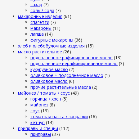
сахар
(7)
cоль / cода
(7)
макаронные изделия
(61)
cпагетти
(7)
макароны
(11)
лапша
(14)
фигурные макароны
(36)
хлеб и хлебобулочные изделия
(15)
масло растительное
(26)
подсолнечное рафинированное масло
(13)
подсолнечное нерафинированное масло
(3)
кукурузное масло
(2)
оливковое + подсолнечное масло
(1)
оливковое масло
(6)
прочие растительные масла
(2)
майонез / томаты / соус
(49)
горчица / хрен
(5)
майонез
(8)
соус
(13)
томатная паста / заправки
(16)
кетчуп
(14)
приправы и специи
(112)
приправы
(37)