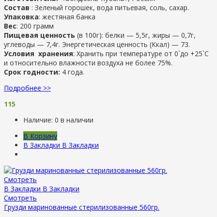
Состав
: Зеленый горошек, вода питьевая, соль, сахар.
Упаковка
: жестяная банка
Вес
: 200 грамм
Пищевая ценность
(в 100г): белки — 5,5г, жиры — 0,7г,
углеводы — 7,4г. Энергетическая ценность (Ккал) — 73.
Условия хранения
: Хранить при температуре от 0`до +25`C
и относительно влажности воздуха не более 75%.
Срок годности:
4 года.
Подробнее >>
115
Наличие:
0 в наличии
В Корзину
В Закладки
В Закладки
Смотреть
В Закладки
В Закладки
Смотреть
Грузди маринованные стерилизованные 560гр.