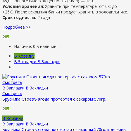
45,0г. Энергетическая ценность (Ккал) — 180.
Условия хранения
: Хранить при температуре от 0’C до
+25’C. После вскрытия банки продукт хранить в холодильнике.
Срок годности:
2 года
Подробнее >>
285
Наличие:
0 в наличии
В Корзину
В Закладки
В Закладки
Смотреть
В Закладки
В Закладки
Смотреть
Брусника Стоевъ ягода протертая с сахаром 570гр.
285
В Корзину
В Закладки
В Закладки
Брусника Стоевъ ягода протертая с сахаром 570гр.
консервы
,