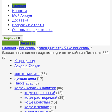
Главная
Новости
Мой Аккаунт
Доставка
Вопросы и ответы
Отзывы и предложения
Корзина
0
В корзину
Заказать
Главная
/
консервы
/
овощные / грибные консервы
/
Баклажаны в кисло-сладком соусе по-китайски «Пиканта» 360
гр.
К празднику
Акции и Скидки
эко-косметика
(33)
лучшая цена
(17)
Пасха 2026
(0)
кофе / какао / к.напиток
(86)
кофе порционный
(12)
кофе растворимый
(39)
кофе молотый
(15)
кофе в зернах
(11)
турки из меди
(0)