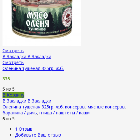
Смотреть
В Закладки
В Закладки
Смотреть
Оленина тушеная 325гр. ж.б.
335
5
из 5
В Корзину
В Закладки
В Закладки
Оленина тушеная 325гр. ж.б.
консервы
,
мясные консервы
,
баранина / дичь
,
птица / паштеты / каши
.
5
из 5
1
Отзыв
Добавьте Ваш отзыв