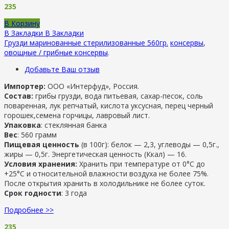
235
В Корзину
В Закладки
В Закладки
Грузди маринованные стерилизованные 560гр.
консервы
,
овощные / грибные консервы
.
Добавьте Ваш отзыв
Импортер:
ООО «Интерфуд», Россия.
Состав:
грибы грузди, вода питьевая, сахар-песок, соль
поваренная, лук репчатый, кислота уксусная, перец черный
горошек,семена горчицы, лавровый лист.
Упаковка
: стеклянная банка
Вес
: 560 грамм
Пищевая ценность
(в 100г): белок — 2,3, углеводы — 0,5г.,
жиры — 0,5г. Энергетическая ценность (Ккал) — 16.
Условия хранения:
Хранить при температуре от 0°С до
+25°С и относительной влажности воздуха не более 75%.
После открытия хранить в холодильнике не более суток.
Срок годности
: 3 года
Подробнее >>
235