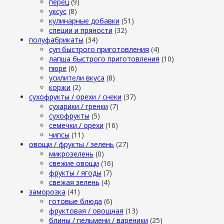
перец
(9)
уксус
(8)
кулинарные добавки
(51)
специи и пряности
(32)
полуфабрикаты
(34)
суп быстрого приготовления
(4)
лапша быстрого приготовления
(10)
пюре
(6)
усилители вкуса
(8)
коржи
(2)
сухофрукты / орехи / снеки
(37)
сухарики / гренки
(7)
сухофрукты
(5)
семечки / орехи
(16)
чипсы
(11)
овощи / фрукты / зелень
(27)
микрозелень
(0)
свежие овощи
(16)
фрукты / ягоды
(7)
свежая зелень
(4)
заморозка
(41)
готовые блюда
(6)
фруктовая / овощная
(13)
блины / пельмени / вареники
(25)