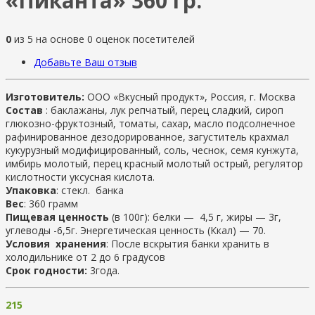
«Пиканта» 360 гр.
0
из
5
на основе
0
оценок посетителей
Добавьте Ваш отзыв
Изготовитель:
ООО «Вкусный продукт», Россия, г. Москва
Состав
: баклажаны, лук репчатый, перец сладкий, сироп
глюкозно-фруктозный, томаты, сахар, масло подсолнечное
рафинированное дезодорированное, загуститель крахмал
кукурузный модифицированный, соль, чеснок, семя кунжута,
имбирь молотый, перец красный молотый острый, регулятор
кислотности уксусная кислота.
Упаковка
: стекл. банка
Вес
: 360 грамм
Пищевая ценность
(в 100г): белки — 4,5 г, жиры — 3г,
углеводы -6,5г. Энергетическая ценность (Ккал) — 70.
Условия хранения
: После вскрытия банки хранить в
холодильнике от 2 до 6 градусов
Срок годности:
3года.
215