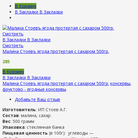
В Корзину
В Закладки
В Закладки
Смотреть
В Закладки
В Закладки
Смотреть
Малина Стоевъ ягода протертая с сахаром 500гр.
285
В Корзину
В Закладки
В Закладки
Малина Стоевъ ягода протертая с сахаром 500гр.
консервы
,
фруктово - ягодные консервы
.
Добавьте Ваш отзыв
Изготовитель
: ИП Стоев А.Г.
Состав
: малина, сахар.
Вес
: 500 грамм
Упаковка
: стеклянная банка
Пищевая ценность
(в 100г): углеводы —