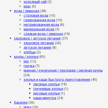
холодный чай
(2)
квас
(0)
вода / лимонад
(38)
столовая вода
(10)
газированная вода
(10)
негазированная вода
(8)
минеральная вода
(3)
сладкая вода / лимонад
(19)
здоровое / детское питание
(37)
здоровое питание
(26)
детское питание
(8)
хлебцы
(2)
крупы / хлопья
(85)
рис
(12)
гречка
(7)
манная / кукурузная / перловая / овсяная крупы
(24)
хлопья и каши быстрого приготовления
(40)
овсяные хлопья
(18)
гречневые хлопья
(1)
рисовые хлопья
(1)
каши-минутка
(24)
бакалея
(30)
мука
(16)