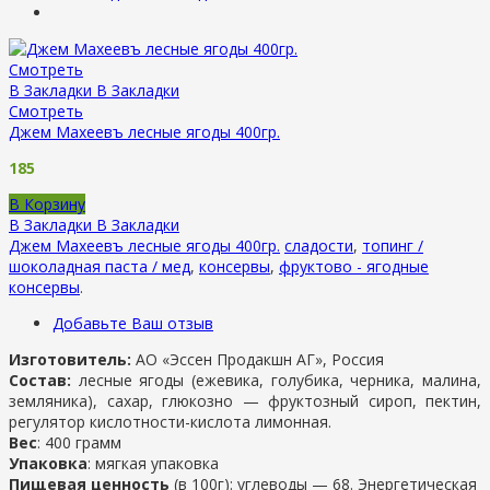
Смотреть
В Закладки
В Закладки
Смотреть
Джем Махеевъ лесные ягоды 400гр.
185
В Корзину
В Закладки
В Закладки
Джем Махеевъ лесные ягоды 400гр.
сладости
,
топинг /
шоколадная паста / мед
,
консервы
,
фруктово - ягодные
консервы
.
Добавьте Ваш отзыв
Изготовитель:
АО «Эссен Продакшн АГ», Россия
Состав:
лесные ягоды (ежевика, голубика, черника, малина,
земляника), сахар, глюкозно — фруктозный сироп, пектин,
регулятор кислотности-кислота лимонная.
Вес
: 400 грамм
Упаковка
: мягкая упаковка
Пищевая ценность
(в 100г): углеводы — 68. Энергетическая