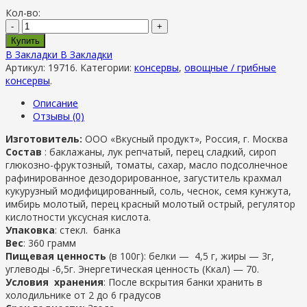
Кол-во:
-
+
Купить
В Закладки
В Закладки
Артикул:
19716
.
Категории:
консервы
,
овощные / грибные
консервы
.
Описание
Отзывы (0)
Изготовитель:
ООО «Вкусный продукт», Россия, г. Москва
Состав
: баклажаны, лук репчатый, перец сладкий, сироп
глюкозно-фруктозный, томаты, сахар, масло подсолнечное
рафинированное дезодорированное, загуститель крахмал
кукурузный модифицированный, соль, чеснок, семя кунжута,
имбирь молотый, перец красный молотый острый, регулятор
кислотности уксусная кислота.
Упаковка
: стекл. банка
Вес
: 360 грамм
Пищевая ценность
(в 100г): белки — 4,5 г, жиры — 3г,
углеводы -6,5г. Энергетическая ценность (Ккал) — 70.
Условия хранения
: После вскрытия банки хранить в
холодильнике от 2 до 6 градусов