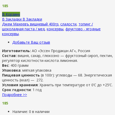
185
В Корзину
В Закладки
В Закладки
Джем Махеевъ вишневый 400гр.
сладости
,
топинг /
шоколадная паста / мед
,
консервы
,
фруктово - ягодные
консервы
.
Добавьте Ваш отзыв
Изготовитель:
АО «Эссен Продакшн АГ», Россия
Состав:
вишня, сахар, глюкозно — фруктозный сироп, пектин,
регулятор кислотности-кислота лимонная.
Вес
: 400 грамм
Упаковка
: мягкая упаковка
Пищевая ценность
(в 100г): углеводы — 68. Энергетическая
ценность (ккал) — 272.
Условия хранения
: Хранить при температуре от 0’C до +25’C.
Срок годности
: 1 год
Подробнее >>
185
Наличие:
0 в наличии