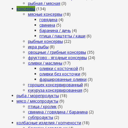
рыбная / мясная
(3)
консервы
(134)
мясные консервы
(18)
говядина
(4)
свинина
(5)
баранина / дичь
(4)
птица / паштеты / каши
(6)
рыбные консервы
(22)
икра рыбы
(8)
овощные / грибные консервы
(35)
фруктово - ягодные консервы
(24)
оливки / маслины
(17)
оливки с косточкой
(5)
оливки без косточки
(9)
фаршированные оливки
(3)
горошек консервированный
(6)
кукуруза консервированная
(5)
рыба / морепродукты
(18)
мясо / мясопродукты
(9)
птица / кролик
(5)
свинина / говядина / баранина
(2)
субпродукты
(2)
колбасные изделия / копчености
(18)