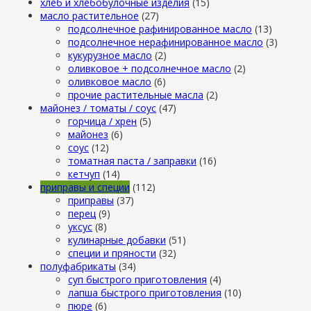
хлеб и хлебобулочные изделия
(15)
масло растительное
(27)
подсолнечное рафинированное масло
(13)
подсолнечное нерафинированное масло
(3)
кукурузное масло
(2)
оливковое + подсолнечное масло
(2)
оливковое масло
(6)
прочие растительные масла
(2)
майонез / томаты / соус
(47)
горчица / хрен
(5)
майонез
(6)
соус
(12)
томатная паста / заправки
(16)
кетчуп
(14)
приправы и специи
(112)
приправы
(37)
перец
(9)
уксус
(8)
кулинарные добавки
(51)
специи и пряности
(32)
полуфабрикаты
(34)
суп быстрого приготовления
(4)
лапша быстрого приготовления
(10)
пюре
(6)