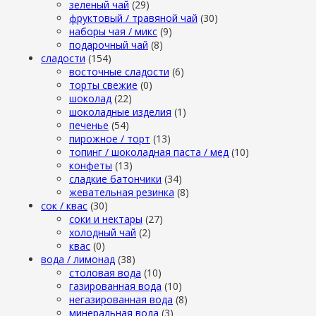
зеленый чай
(29)
фруктовый / травяной чай
(30)
наборы чая / микс
(9)
подарочный чай
(8)
сладости
(154)
восточные сладости
(6)
торты свежие
(0)
шоколад
(22)
шоколадные изделия
(1)
печенье
(54)
пирожное / торт
(13)
топинг / шоколадная паста / мед
(10)
конфеты
(13)
сладкие батончики
(34)
жевательная резинка
(8)
сок / квас
(30)
соки и нектары
(27)
холодный чай
(2)
квас
(0)
вода / лимонад
(38)
столовая вода
(10)
газированная вода
(10)
негазированная вода
(8)
минеральная вода
(3)