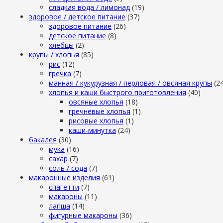
сладкая вода / лимонад
(19)
здоровое / детское питание
(37)
здоровое питание
(26)
детское питание
(8)
хлебцы
(2)
крупы / хлопья
(85)
рис
(12)
гречка
(7)
манная / кукурузная / перловая / овсяная крупы
(2
хлопья и каши быстрого приготовления
(40)
овсяные хлопья
(18)
гречневые хлопья
(1)
рисовые хлопья
(1)
каши-минутка
(24)
бакалея
(30)
мука
(16)
сахар
(7)
cоль / cода
(7)
макаронные изделия
(61)
cпагетти
(7)
макароны
(11)
лапша
(14)
фигурные макароны
(36)