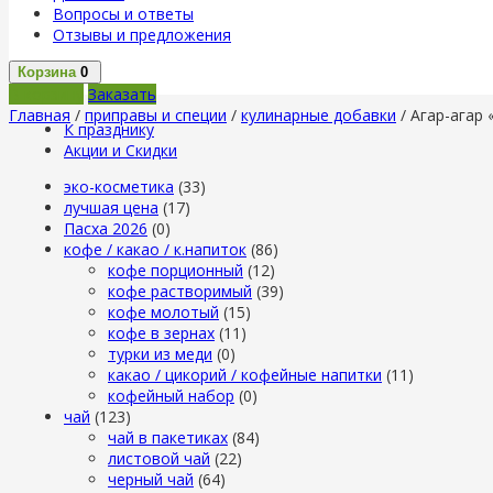
Вопросы и ответы
Отзывы и предложения
Корзина
0
В корзину
Заказать
Главная
/
приправы и специи
/
кулинарные добавки
/ Агар-агар 
К празднику
Акции и Скидки
эко-косметика
(33)
лучшая цена
(17)
Пасха 2026
(0)
кофе / какао / к.напиток
(86)
кофе порционный
(12)
кофе растворимый
(39)
кофе молотый
(15)
кофе в зернах
(11)
турки из меди
(0)
какао / цикорий / кофейные напитки
(11)
кофейный набор
(0)
чай
(123)
чай в пакетиках
(84)
листовой чай
(22)
черный чай
(64)