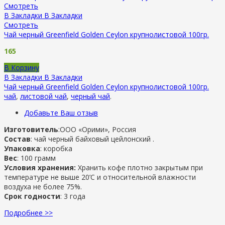
Смотреть
В Закладки
В Закладки
Смотреть
Чай черный Greenfield Golden Ceylon крупнолистовой 100гр.
165
В Корзину
В Закладки
В Закладки
Чай черный Greenfield Golden Ceylon крупнолистовой 100гр.
чай
,
листовой чай
,
черный чай
.
Добавьте Ваш отзыв
Изготовитель
:ООО «Орими», Россия
Состав
: чай черный байховый цейлонский .
Упаковка
: коробка
Вес
: 100 грамм
Условия хранения:
Хранить кофе плотно закрытым при
температуре не выше 20’C и относительной влажности
воздуха не более 75%.
Срок годности
: 3 года
Подробнее >>