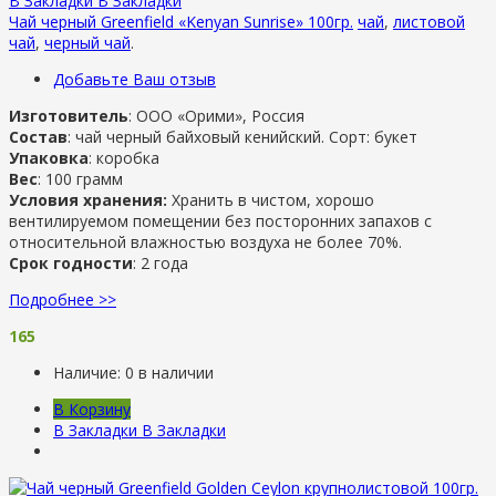
В Закладки
В Закладки
Чай черный Greenfield «Kenyan Sunrise» 100гр.
чай
,
листовой
чай
,
черный чай
.
Добавьте Ваш отзыв
Изготовитель
: ООО «Орими», Россия
Состав
: чай черный байховый кенийский. Сорт: букет
Упаковка
: коробка
Вес
: 100 грамм
Условия хранения:
Хранить в чистом, хорошо
вентилируемом помещении без посторонних запахов с
относительной влажностью воздуха не более 70%.
Срок годности
: 2 года
Подробнее >>
165
Наличие:
0 в наличии
В Корзину
В Закладки
В Закладки