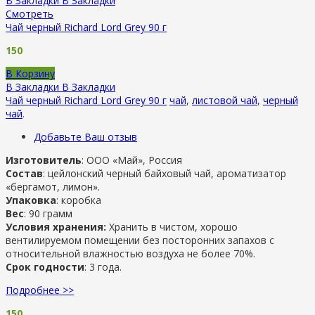
В Закладки
В Закладки
Смотреть
Чай черный Richard Lord Grey 90 г
150
В Корзину
В Закладки
В Закладки
Чай черный Richard Lord Grey 90 г
чай
,
листовой чай
,
черный
чай
.
Добавьте Ваш отзыв
Изготовитель
: ООО «Май», Россия
Состав
: цейлонский черный байховый чай, ароматизатор
«бергамот, лимон».
Упаковка
: коробка
Вес
: 90 грамм
Условия хранения:
Хранить в чистом, хорошо
вентилируемом помещении без посторонних запахов с
относительной влажностью воздуха не более 70%.
Срок годности
: 3 года.
Подробнее >>
150