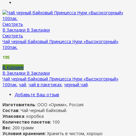
Смотреть
В Закладки
В Закладки
Смотреть
Чай черный байховый Принцесса Нури «Высокогорный»
100пак.
195
В Корзину
В Закладки
В Закладки
Чай черный байховый Принцесса Нури «Высокогорный»
100пак.
чай
,
чай в пакетиках
,
черный чай
.
Добавьте Ваш отзыв
Изготовитель
: ООО «Орими», Россия
Состав
: Чай черный байховый.
Упаковка
: коробка
Количество пакетов:
100
Вес
: 200 грамм
Условия хранения:
Хранить в чистом, хорошо