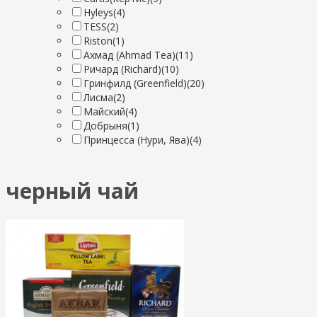
Hyleys
(4)
TESS
(2)
Riston
(1)
Ахмад (Ahmad Tea)
(11)
Ричард (Richard)
(10)
Гринфилд (Greenfield)
(20)
Лисма
(2)
Майский
(4)
Добрыня
(1)
Принцесса (Нури, Ява)
(4)
черный чай