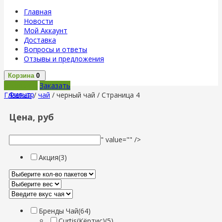
Главная
Новости
Мой Аккаунт
Доставка
Вопросы и ответы
Отзывы и предложения
Корзина
0
В корзину
Заказать
Фильтр
Главная
/
чай
/ черный чай / Страница 4
Цена, руб
" value="" />
Акция
(3)
Бренды Чай
(64)
Curtis(Кёртис)
(5)