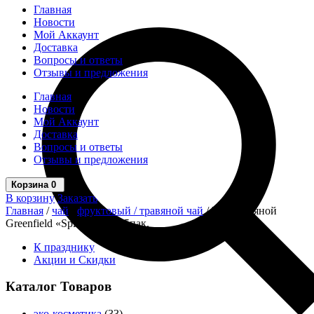
Главная
Новости
Мой Аккаунт
Доставка
Вопросы и ответы
Отзывы и предложения
Главная
Новости
Мой Аккаунт
Доставка
Вопросы и ответы
Отзывы и предложения
Корзина
0
В корзину
Заказать
Главная
/
чай
/
фруктовый / травяной чай
/ Чай травяной
Greenfield «Spirit Mate» 25пак.
К празднику
Акции и Скидки
Каталог Товаров
эко-косметика
(33)