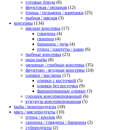
готовые блюда
(6)
фруктовая / овощная
(12)
блины / пельмени / вареники
(25)
рыбная / мясная
(3)
консервы
(134)
мясные консервы
(17)
говядина
(4)
свинина
(4)
баранина / дичь
(4)
птица / паштеты / каши
(6)
рыбные консервы
(23)
икра рыбы
(8)
овощные / грибные консервы
(35)
фруктово - ягодные консервы
(24)
оливки / маслины
(17)
оливки с косточкой
(5)
оливки без косточки
(9)
фаршированные оливки
(3)
горошек консервированный
(6)
кукуруза консервированная
(5)
рыба / морепродукты
(18)
мясо / мясопродукты
(10)
птица / кролик
(6)
свинина / говядина / баранина
(2)
субпродукты
(2)