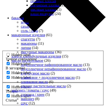
овсяные хлопья
(18)
гречневые хлопья
(1)
рисовые хлопья
(1)
каши-минутка
(24)
бакалея
(30)
мука
(16)
сахар
(7)
cоль / cода
(7)
макаронные изделия
(61)
cпагетти
(7)
макароны
(11)
лапша
(14)
фигурные макароны
(36)
Hidden label
хлеб и хлебобулочные изделия
(15)
Точное совпадение
масло растительное
(26)
Hidden label
подсолнечное рафинированное масло
(13)
В заголовке
подсолнечное нерафинированное масло
(3)
Hidden label
кукурузное масло
(2)
оливковое + подсолнечное масло
(1)
Hidden label
оливковое масло
(6)
прочие растительные масла
(2)
Hidden label
майонез / томаты / соус
(49)
Товары
горчица / хрен
(5)
Hidden label
майонез
(8)
Статьи
соус
(12)