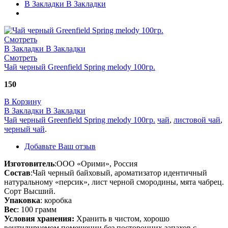
В Закладки
В Закладки
Смотреть
В Закладки
В Закладки
Смотреть
Чай черный Greenfield Spring melody 100гр.
150
В Корзину
В Закладки
В Закладки
Чай черный Greenfield Spring melody 100гр.
чай
,
листовой чай
,
черный чай
.
Добавьте Ваш отзыв
Изготовитель
:ООО «Орими», Россия
Состав
:Чай черный байховый, ароматизатор идентичный
натуральному «персик», лист черной смородины, мята чабрец.
Сорт Высший.
Упаковка
: коробка
Вес
: 100 грамм
Условия хранения:
Хранить в чистом, хорошо
вентилируемом помещении без посторонних запахов с