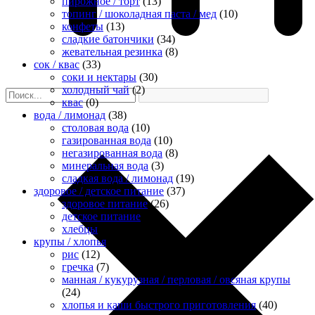
пирожное / торт
(13)
топинг / шоколадная паста / мед
(10)
конфеты
(13)
сладкие батончики
(34)
жевательная резинка
(8)
сок / квас
(33)
соки и нектары
(30)
холодный чай
(2)
квас
(0)
вода / лимонад
(38)
столовая вода
(10)
газированная вода
(10)
негазированная вода
(8)
минеральная вода
(3)
сладкая вода / лимонад
(19)
здоровое / детское питание
(37)
здоровое питание
(26)
детское питание
(8)
хлебцы
(2)
крупы / хлопья
(85)
рис
(12)
гречка
(7)
манная / кукурузная / перловая / овсяная крупы
(24)
хлопья и каши быстрого приготовления
(40)