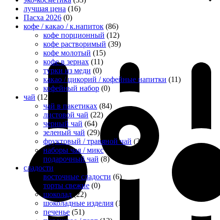
лучшая цена
(16)
Пасха 2026
(0)
кофе / какао / к.напиток
(86)
кофе порционный
(12)
кофе растворимый
(39)
кофе молотый
(15)
кофе в зернах
(11)
турки из меди
(0)
какао / цикорий / кофейные напитки
(11)
кофейный набор
(0)
чай
(123)
чай в пакетиках
(84)
листовой чай
(22)
черный чай
(64)
зеленый чай
(29)
фруктовый / травяной чай
(30)
наборы чая / микс
(9)
подарочный чай
(8)
сладости
(151)
восточные сладости
(6)
торты свежие
(0)
шоколад
(22)
шоколадные изделия
(1)
печенье
(51)