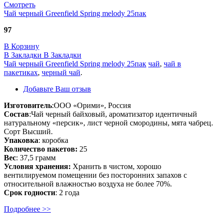
Смотреть
Чай черный Greenfield Spring melody 25пак
97
В Корзину
В Закладки
В Закладки
Чай черный Greenfield Spring melody 25пак
чай
,
чай в
пакетиках
,
черный чай
.
Добавьте Ваш отзыв
Изготовитель
:ООО «Орими», Россия
Состав
:Чай черный байховый, ароматизатор идентичный
натуральному «персик», лист черной смородины, мята чабрец.
Сорт Высший.
Упаковка
: коробка
Количество пакетов:
25
Вес
: 37,5 грамм
Условия хранения:
Хранить в чистом, хорошо
вентилируемом помещении без посторонних запахов с
относительной влажностью воздуха не более 70%.
Срок годности
: 2 года
Подробнее >>