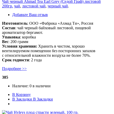
Чай черный Ahmad Tea Earl Grey (Седой Граф) листовой
200гр.
чай
,
листовой чай
,
черный чай
.
Добавьте Ваш отзыв
Изготовитель
: ООО «Фабрика «Ахмад Ти», Россия
Состав
: чай черный байховый листовой, пищевой
ароматизатор бергамот.
Упаковка
: коробка
Вес
: 200 грамм
Условия хранения:
Хранить в чистом, хорошо
вентилируемом помещении без посторонних запахов
с относительной влажности воздуха не более 70%.
Срок годности
: 2 года
Подробнее >>
385
Наличие:
0 в наличии
В Корзину
В Закладки
В Закладки