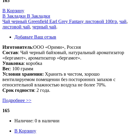
165
В Корзину
В Закладки
В Закладки
Чай черный Greenfield Earl Grey Fantasy листовой 100гр.
чай
,
листовой чай
,
черный чай
.
Добавьте Ваш отзыв
Изготовитель
:ООО «Орими», Россия
Состав
: Чай черный байховый, натуральный ароматизатор
«бергамот», ароматизатор «бергамот».
Упаковка
: коробка
Вес
: 100 грамм
Условия хранения:
Хранить в чистом, хорошо
вентилируемом помещении без посторонних запахов с
относительной влажностью воздуха не более 70%.
Срок годности
: 2 года.
Подробнее >>
165
Наличие:
0 в наличии
В Корзину