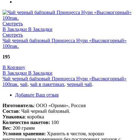
Смотреть
В Закладки
В Закладки
Смотреть
Чай черный байховый Принцесса Нури «Высокогорный»
100пак.
195
В Корзину
В Закладки
В Закладки
Чай черный байховый Принцесса Нури «Высокогорный»
100пак.
чай
,
чай в пакетиках
,
черный чай
.
Добавьте Ваш отзыв
Изготовитель
: ООО «Орими», Россия
Состав
: Чай черный байховый.
Упаковка
: коробка
Количество пакетов:
100
Вес
: 200 грамм
Условия хранения:
Хранить в чистом, хорошо
вентилируемом помещении без посторонних запахов с