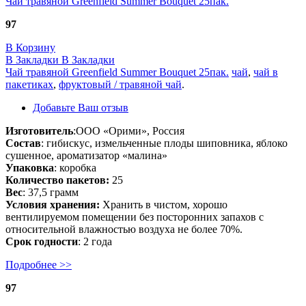
Чай травяной Greenfield Summer Bouquet 25пак.
97
В Корзину
В Закладки
В Закладки
Чай травяной Greenfield Summer Bouquet 25пак.
чай
,
чай в
пакетиках
,
фруктовый / травяной чай
.
Добавьте Ваш отзыв
Изготовитель
:ООО «Орими», Россия
Состав
: гибискус, измельченные плоды шиповника, яблоко
сушенное, ароматизатор «малина»
Упаковка
: коробка
Количество пакетов:
25
Вес
: 37,5 грамм
Условия хранения:
Хранить в чистом, хорошо
вентилируемом помещении без посторонних запахов с
относительной влажностью воздуха не более 70%.
Срок годности
: 2 года
Подробнее >>
97