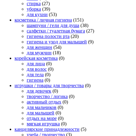
стирка
(27)
уборка
(39)
для кухни
(53)
косметика / личная гигиена
(151)
шампуни / гели для душа
(38)
салфетки / туалетная бумага
(27)
гигиена полости рта
(20)
гигиена и уход для малышей
(9)
для женщин
(54)
для мужчин
(18)
корейская косметика
(0)
для лица
(0)
для волос
(0)
для тела
(0)
гигиена
(0)
игрушки / товары для творчества
(0)
для девочек
(0)
творчество / логика
(0)
активный отдых
(0)
для мальчиков
(0)
для малышей
(0)
отдых на море
(0)
мягкая игрушка
(0)
канцелярские принадлежности
(5)
учеба / творчество
(3)