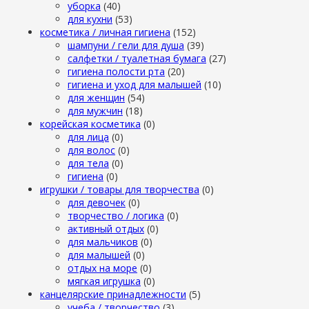
уборка
(40)
для кухни
(53)
косметика / личная гигиена
(152)
шампуни / гели для душа
(39)
салфетки / туалетная бумага
(27)
гигиена полости рта
(20)
гигиена и уход для малышей
(10)
для женщин
(54)
для мужчин
(18)
корейская косметика
(0)
для лица
(0)
для волос
(0)
для тела
(0)
гигиена
(0)
игрушки / товары для творчества
(0)
для девочек
(0)
творчество / логика
(0)
активный отдых
(0)
для мальчиков
(0)
для малышей
(0)
отдых на море
(0)
мягкая игрушка
(0)
канцелярские принадлежности
(5)
учеба / творчество
(3)