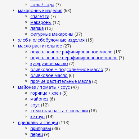
cоль / cода
(7)
макаронные изделия
(63)
cпагетти
(7)
макароны
(12)
лапша
(15)
фигурные макароны
(37)
хлеб и хлебобулочные изделия
(15)
масло растительное
(27)
подсолнечное рафинированное масло
(13)
подсолнечное нерафинированное масло
(3)
кукурузное масло
(2)
оливковое + подсолнечное масло
(2)
оливковое масло
(6)
прочие растительные масла
(2)
майонез / томаты / соус
(47)
горчица / хрен
(5)
майонез
(6)
соус
(12)
томатная паста / заправки
(16)
кетчуп
(14)
приправы и специи
(113)
приправы
(38)
перец
(9)