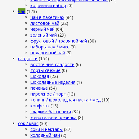
кофейный набор
(0)
чай
(123)
чай в пакетиках
(84)
листовой чай
(22)
черный чай
(64)
зеленый чай
(29)
фруктовый / травяной чай
(30)
наборы чая / микс
(9)
подарочный чай
(8)
сладости
(154)
восточные сладости
(6)
торты свежие
(0)
шоколад
(22)
шоколадные изделия
(1)
печенье
(54)
пирожное / торт
(13)
топинг / шоколадная паста / мед
(10)
конфеты
(13)
сладкие батончики
(34)
жевательная резинка
(8)
сок / квас
(30)
соки и нектары
(27)
холодный чай
(2)