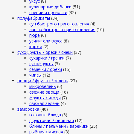
уксус
(8)
кулинарные добавки
(51)
специи и пряности
(32)
полуфабрикаты
(34)
суп быстрого приготовления
(4)
лапша быстрого приготовления
(10)
пюре
(6)
усилители вкуса
(8)
коржи
(2)
сухофрукты / орехи / снеки
(37)
сухарики / гренки
(7)
сухофрукты
(5)
семечки / орехи
(15)
чипсы
(12)
овощи / фрукты / зелень
(27)
микрозелень
(0)
свежие овощи
(16)
фрукты / ягоды
(7)
свежая зелень
(4)
заморозка
(40)
готовые блюда
(6)
фруктовая / овощная
(12)
блины / пельмени / вареники
(25)
рыбная / мясная
(3)