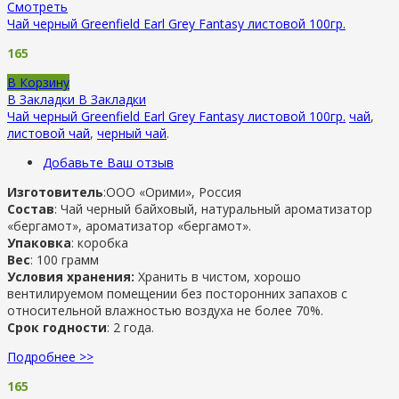
Смотреть
Чай черный Greenfield Earl Grey Fantasy листовой 100гр.
165
В Корзину
В Закладки
В Закладки
Чай черный Greenfield Earl Grey Fantasy листовой 100гр.
чай
,
листовой чай
,
черный чай
.
Добавьте Ваш отзыв
Изготовитель
:ООО «Орими», Россия
Состав
: Чай черный байховый, натуральный ароматизатор
«бергамот», ароматизатор «бергамот».
Упаковка
: коробка
Вес
: 100 грамм
Условия хранения:
Хранить в чистом, хорошо
вентилируемом помещении без посторонних запахов с
относительной влажностью воздуха не более 70%.
Срок годности
: 2 года.
Подробнее >>
165