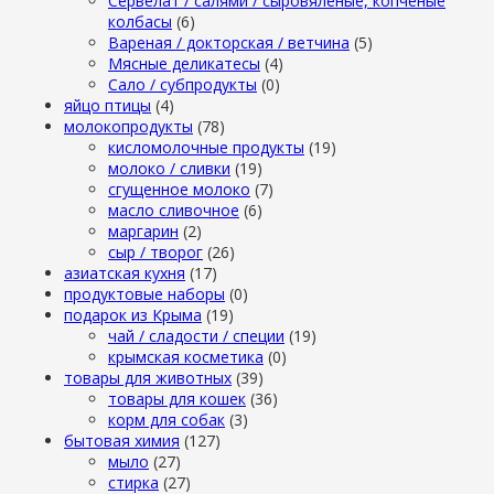
Сервелат / салями / сыровяленые, копченые
колбасы
(6)
Вареная / докторская / ветчина
(5)
Мясные деликатесы
(4)
Сало / субпродукты
(0)
яйцо птицы
(4)
молокопродукты
(78)
кисломолочные продукты
(19)
молоко / сливки
(19)
сгущенное молоко
(7)
масло сливочное
(6)
маргарин
(2)
сыр / творог
(26)
азиатская кухня
(17)
продуктовые наборы
(0)
подарок из Крыма
(19)
чай / сладости / специи
(19)
крымская косметика
(0)
товары для животных
(39)
товары для кошек
(36)
корм для собак
(3)
бытовая химия
(127)
мыло
(27)
стирка
(27)