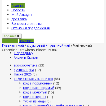
Главная
Новости
Мой Аккаунт
Доставка
Вопросы и ответы
Отзывы и предложения
Корзина
0
В корзину
Заказать
Главная
/
чай
/
фруктовый / травяной чай
/ Чай черный
Greenfield Strawberry Bloom 25 пак.
К празднику
Акции и Скидки
эко-косметика
(33)
лучшая цена
(17)
Пасха 2026
(0)
кофе / какао / к.напиток
(86)
кофе порционный
(12)
кофе растворимый
(39)
кофе молотый
(15)
кофе в зернах
(11)
турки из меди
(0)
какао / цикорий / кофейные напитки
(11)