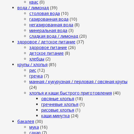
квас
(0)
вода / лимонад
(39)
столовая вода
(10)
газированная вода
(10)
негазированная вода
(8)
минеральная вода
(3)
сладкая вода / лимонад
(20)
здоровое / детское питание
(37)
здоровое питание
(26)
детское питание
(8)
хлебцы
(2)
крупы / хлопья
(85)
рис
(12)
гречка
(7)
манная / кукурузная / перловая / овсяная крупы
(24)
хлопья и каши быстрого приготовления
(40)
овсяные хлопья
(18)
гречневые хлопья
(1)
рисовые хлопья
(1)
каши-минутка
(24)
бакалея
(30)
мука
(16)
сахар
(7)