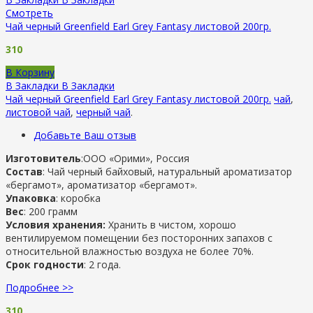
Смотреть
Чай черный Greenfield Earl Grey Fantasy листовой 200гр.
310
В Корзину
В Закладки
В Закладки
Чай черный Greenfield Earl Grey Fantasy листовой 200гр.
чай
,
листовой чай
,
черный чай
.
Добавьте Ваш отзыв
Изготовитель
:ООО «Орими», Россия
Состав
: Чай черный байховый, натуральный ароматизатор
«бергамот», ароматизатор «бергамот».
Упаковка
: коробка
Вес
: 200 грамм
Условия хранения:
Хранить в чистом, хорошо
вентилируемом помещении без посторонних запахов с
относительной влажностью воздуха не более 70%.
Срок годности
: 2 года.
Подробнее >>
310