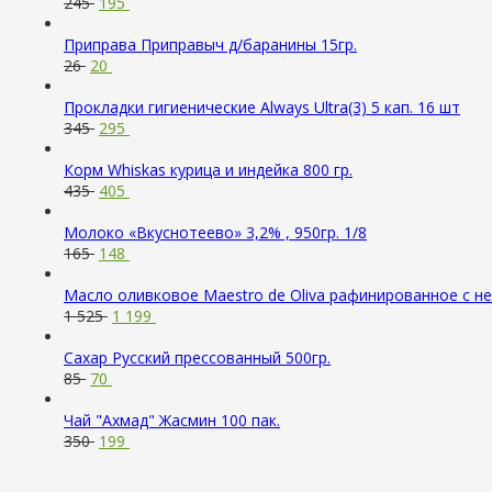
245
195
Приправа Приправыч д/баранины 15гр.
26
20
Прокладки гигиенические Always Ultra(3) 5 кап. 16 шт
345
295
Корм Whiskas курица и индейка 800 гр.
435
405
Молоко «Вкуснотеево» 3,2% , 950гр. 1/8
165
148
Масло оливковое Maestro de Oliva рафинированное с н
1 525
1 199
Сахар Русский прессованный 500гр.
85
70
Чай "Ахмад" Жасмин 100 пак.
350
199