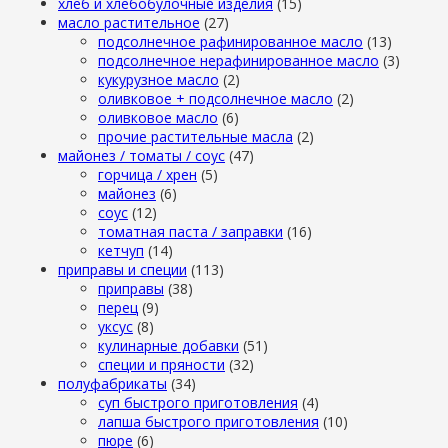
хлеб и хлебобулочные изделия
(15)
масло растительное
(27)
подсолнечное рафинированное масло
(13)
подсолнечное нерафинированное масло
(3)
кукурузное масло
(2)
оливковое + подсолнечное масло
(2)
оливковое масло
(6)
прочие растительные масла
(2)
майонез / томаты / соус
(47)
горчица / хрен
(5)
майонез
(6)
соус
(12)
томатная паста / заправки
(16)
кетчуп
(14)
приправы и специи
(113)
приправы
(38)
перец
(9)
уксус
(8)
кулинарные добавки
(51)
специи и пряности
(32)
полуфабрикаты
(34)
суп быстрого приготовления
(4)
лапша быстрого приготовления
(10)
пюре
(6)