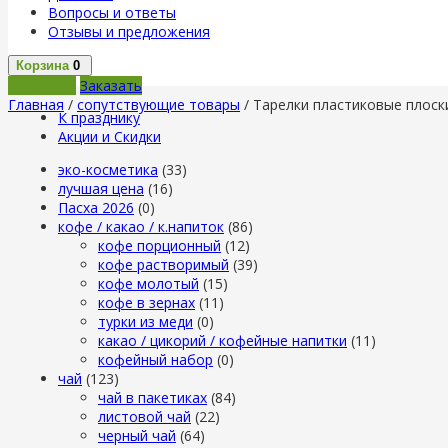
Вопросы и ответы
Отзывы и предложения
Корзина
0
В корзину
Заказать
Главная
/
сопутствующие товары
/ Тарелки пластиковые плоски
К празднику
Акции и Скидки
эко-косметика
(33)
лучшая цена
(16)
Пасха 2026
(0)
кофе / какао / к.напиток
(86)
кофе порционный
(12)
кофе растворимый
(39)
кофе молотый
(15)
кофе в зернах
(11)
турки из меди
(0)
какао / цикорий / кофейные напитки
(11)
кофейный набор
(0)
чай
(123)
чай в пакетиках
(84)
листовой чай
(22)
черный чай
(64)