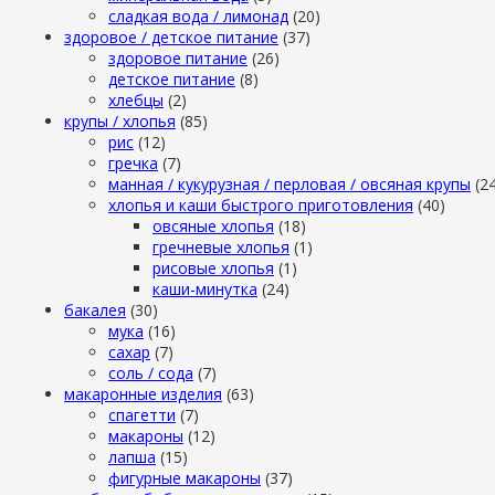
сладкая вода / лимонад
(20)
здоровое / детское питание
(37)
здоровое питание
(26)
детское питание
(8)
хлебцы
(2)
крупы / хлопья
(85)
рис
(12)
гречка
(7)
манная / кукурузная / перловая / овсяная крупы
(2
хлопья и каши быстрого приготовления
(40)
овсяные хлопья
(18)
гречневые хлопья
(1)
рисовые хлопья
(1)
каши-минутка
(24)
бакалея
(30)
мука
(16)
сахар
(7)
cоль / cода
(7)
макаронные изделия
(63)
cпагетти
(7)
макароны
(12)
лапша
(15)
фигурные макароны
(37)