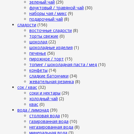
зеленый чай
(29)
фруктовый / травяной чай
(30)
наборы чая / микс
(9)
подарочный чай
(8)
сладости
(156)
восточные сладости
(8)
торты свежие
(0)
шоколад
(22)
шоколадные изделия
(1)
печенье
(56)
пирожное / торт
(15)
топинг / шоколадная паста / мед
(10)
конфеты
(14)
сладкие батончики
(34)
жевательная резинка
(8)
сок / квас
(32)
соки и нектары
(29)
холодный чай
(2)
квас
(0)
вода / лимонад
(39)
столовая вода
(10)
газированная вода
(10)
негазированная вода
(8)
минеральная вода
(3)