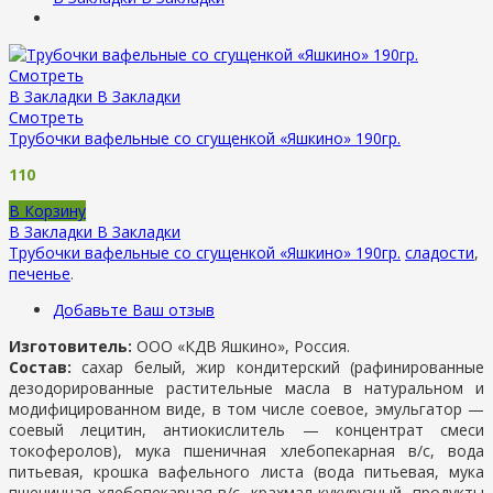
Смотреть
В Закладки
В Закладки
Смотреть
Трубочки вафельные со сгущенкой «Яшкино» 190гр.
110
В Корзину
В Закладки
В Закладки
Трубочки вафельные со сгущенкой «Яшкино» 190гр.
сладости
,
печенье
.
Добавьте Ваш отзыв
Изготовитель:
ООО «КДВ Яшкино», Россия.
Состав:
сахар белый, жир кондитерский (рафинированные
дезодорированные растительные масла в натуральном и
модифицированном виде, в том числе соевое, эмульгатор —
соевый лецитин, антиокислитель — концентрат смеси
токоферолов), мука пшеничная хлебопекарная в/с, вода
питьевая, крошка вафельного листа (вода питьевая, мука
пшеничная хлебопекарная в/с, крахмал кукурузный, продукты