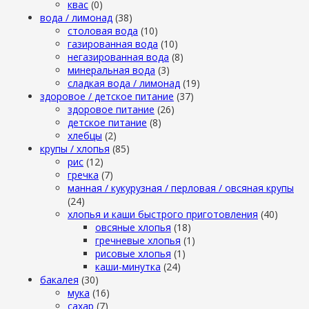
квас
(0)
вода / лимонад
(38)
столовая вода
(10)
газированная вода
(10)
негазированная вода
(8)
минеральная вода
(3)
сладкая вода / лимонад
(19)
здоровое / детское питание
(37)
здоровое питание
(26)
детское питание
(8)
хлебцы
(2)
крупы / хлопья
(85)
рис
(12)
гречка
(7)
манная / кукурузная / перловая / овсяная крупы
(24)
хлопья и каши быстрого приготовления
(40)
овсяные хлопья
(18)
гречневые хлопья
(1)
рисовые хлопья
(1)
каши-минутка
(24)
бакалея
(30)
мука
(16)
сахар
(7)