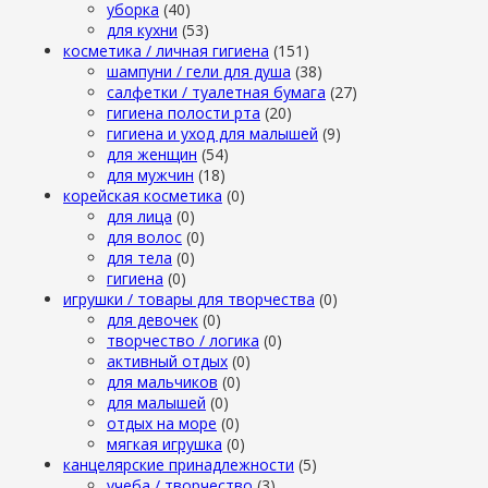
уборка
(40)
для кухни
(53)
косметика / личная гигиена
(151)
шампуни / гели для душа
(38)
салфетки / туалетная бумага
(27)
гигиена полости рта
(20)
гигиена и уход для малышей
(9)
для женщин
(54)
для мужчин
(18)
корейская косметика
(0)
для лица
(0)
для волос
(0)
для тела
(0)
гигиена
(0)
игрушки / товары для творчества
(0)
для девочек
(0)
творчество / логика
(0)
активный отдых
(0)
для мальчиков
(0)
для малышей
(0)
отдых на море
(0)
мягкая игрушка
(0)
канцелярские принадлежности
(5)
учеба / творчество
(3)