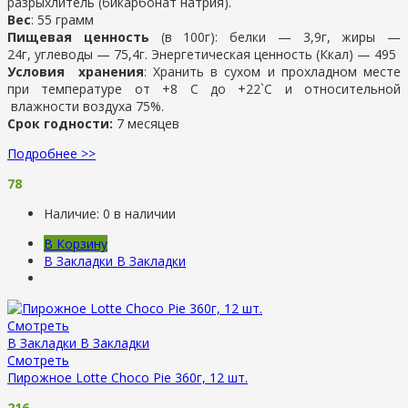
разрыхлитель (бикарбонат натрия).
Вес
: 55 грамм
Пищевая ценность
(в 100г): белки — 3,9г, жиры —
24г, углеводы — 75,4г. Энергетическая ценность (Ккал) — 495
Условия хранения
: Хранить в сухом и прохладном месте
при температуре от +8 С до +22`С и относительной
влажности воздуха 75%.
Срок годности:
7 месяцев
Подробнее >>
78
Наличие:
0 в наличии
В Корзину
В Закладки
В Закладки
Смотреть
В Закладки
В Закладки
Смотреть
Пирожное Lotte Choco Pie 360г, 12 шт.
216