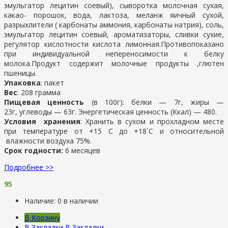
эмульгатор лецитин соевый), сыворотка молочная сухая,
какао- порошок, вода, лактоза, меланж яичный сухой,
разрыхлители ( карбонаты аммония, карбонаты натрия), соль,
эмульгатор лецитин соевый, ароматизаторы, сливки сухие,
регулятор кислотности кислота лимонная.Противопоказано
при индивидуальной непереносимости к белку
молока.Продукт содержит молочные продукты ,глютен
пшеницы.
Упаковка
: пакет
Вес
: 208 грамма
Пищевая ценность
(в 100г): белки — 7г, жиры —
23г, углеводы — 63г. Энергетическая ценность (Ккал) — 480.
Условия хранения
: Хранить в сухом и прохладном месте
при температуре от +15 С до +18`С и относительной
влажности воздуха 75%.
Срок годности:
6 месяцев
Подробнее >>
95
Наличие:
0 в наличии
В Корзину
В Закладки
В Закладки