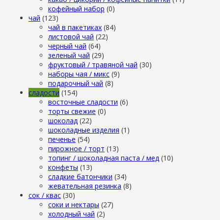
кофейный набор
(0)
чай
(123)
чай в пакетиках
(84)
листовой чай
(22)
черный чай
(64)
зеленый чай
(29)
фруктовый / травяной чай
(30)
наборы чая / микс
(9)
подарочный чай
(8)
сладости
(154)
восточные сладости
(6)
торты свежие
(0)
шоколад
(22)
шоколадные изделия
(1)
печенье
(54)
пирожное / торт
(13)
топинг / шоколадная паста / мед
(10)
конфеты
(13)
сладкие батончики
(34)
жевательная резинка
(8)
сок / квас
(30)
соки и нектары
(27)
холодный чай
(2)