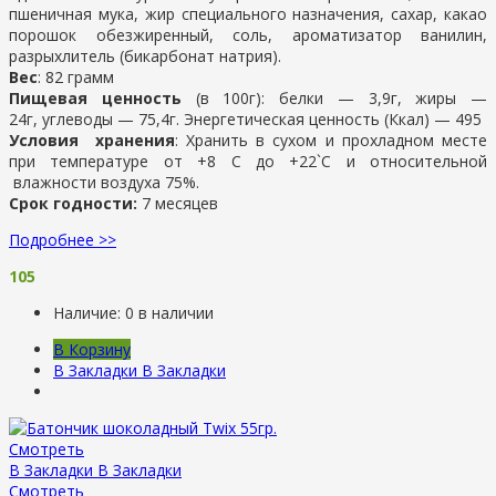
пшеничная мука, жир специального назначения, сахар, какао
порошок обезжиренный, соль, ароматизатор ванилин,
разрыхлитель (бикарбонат натрия).
Вес
: 82 грамм
Пищевая ценность
(в 100г): белки — 3,9г, жиры —
24г, углеводы — 75,4г. Энергетическая ценность (Ккал) — 495
Условия хранения
: Хранить в сухом и прохладном месте
при температуре от +8 С до +22`С и относительной
влажности воздуха 75%.
Срок годности:
7 месяцев
Подробнее >>
105
Наличие:
0 в наличии
В Корзину
В Закладки
В Закладки
Смотреть
В Закладки
В Закладки
Смотреть