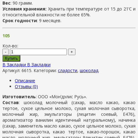
Вес
: 90 грамм.
Условия хранения:
Хранить при температуре от 15 до 21’С и
относительной влажности не более 65%.
Срок годности
: 9 месяцев.
105
Кол-во:
-
+
Купить
В Закладки
В Закладки
Артикул:
6615
.
Категории:
сладости
,
шоколад
.
Описание
Отзывы (0)
Изготовитель
: ООО «Мон’дэлис Русь».
Состав
: шоколад молочный (сахар, масло какао, какао
тертое, сухое цельное молоко, сухая молочная сыворотка,
молочный жир, эмульгаторы (лецитин соевый, Е476),
ароматизатор ванилин идентичный натуральному), начинка
(сахар, заменитель масло какао, сухое цельное молоко, сухая
молочная сыворотка, какао тертое, какао-порошок, какао
масло, молочный жир, эмульгаторы 9лецитин соевый, Е476),