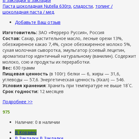
В Закладки
В Закладки
Паста шоколадная Nutella 630гр.
сладости
,
топинг /
шоколадная паста / мед
.
Добавьте Ваш отзыв
Изготовитель:
ЗАО «Ферреро Руссия», Россия
Состав:
Сахар, растительное масло, лесные орехи 13%,
обезжиренное какао 7,4%, сухое обезжиренное молоко 5%,
сухая молочная сыворотка, эмульгатор (соевый лецитин,
ароматизатор идентичный натуральному (ванилин). Содержит
молоко, сою и продукты их переработки.
Вес:
630 грамм
Пищевая ценность
(в 100г): б
елки —
6, ж
иры —
31,6,
у
глеводы —
57,6.
Энергетическая ценность (Ккал) —
546.
Условия хранения
: Хранить при температуре не выше 18`C.
Срок годности:
12 месяцев
Подробнее >>
975
Наличие:
0 в наличии
В Корзину
В Закладки
В Закладки