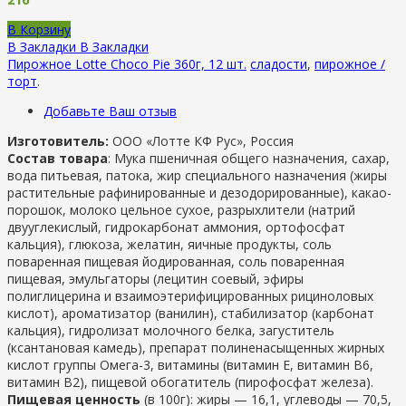
В Корзину
В Закладки
В Закладки
Пирожное Lotte Choco Pie 360г, 12 шт.
сладости
,
пирожное /
торт
.
Добавьте Ваш отзыв
Изготовитель:
ООО «Лотте КФ Рус», Россия
Состав товара
: Мука пшеничная общего назначения, сахар,
вода питьевая, патока, жир специального назначения (жиры
растительные рафинированные и дезодорированные), какао-
порошок, молоко цельное сухое, разрыхлители (натрий
двууглекислый, гидрокарбонат аммония, ортофосфат
кальция), глюкоза, желатин, яичные продукты, соль
поваренная пищевая йодированная, соль поваренная
пищевая, эмульгаторы (лецитин соевый, эфиры
полиглицерина и взаимоэтерифицированных рициноловых
кислот), ароматизатор (ванилин), стабилизатор (карбонат
кальция), гидролизат молочного белка, загуститель
(ксантановая камедь), препарат полиненасыщенных жирных
кислот группы Омега-3, витамины (витамин Е, витамин В6,
витамин В2), пищевой обогатитель (пирофосфат железа).
Пищевая ценность
(в 100г): жиры — 16,1, углеводы — 70,5,