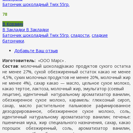
Батончик шоколадный Twix 55гр.
78
В Корзину
В Закладки
В Закладки
Батончик шоколадный Twix 55гр.
сладости
,
сладкие
батончики
.
Добавьте Ваш отзыв
Изготовитель:
«ООО Марс» .
Состав
: молочный шоколад(какао продуктов сухого остатка
не менее 27%, сухой обезжиренный остаток какао не менее
4,5%, сухих молочных продуктов не менее 20%, молочный жир
не менее 4%), сахар какао — масло, цельное сухое молоко,
какао тертое, лактоза, молочный жир, эмульгатор (соевый
лецитин), идентичный натуральному ароматизатор ванилин,
обезжиренное сухое молоко, карамель: глюкозный сироп,
сахар, масло растительное пальмовое рафинированное
дезодорированное, обезжиренное сухое молоко, соль,
идентичный натуральному ароматизатор ванилин; печенье:
пшеничная мука, жир специального назначения, сахар, какао
порошок обезжиренный, соль, ароматизатор ванилин,