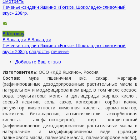
Смотреть
Печенье-сэндвич Яшкино «Forsite. Шоколадно-сливочный
вкус» 208гр.
95
В Корзину
В Закладки
В Закладки
Печенье-сэндвич Яшкино «Forsite. Шоколадно-сливочный
вкус» 208гр.
сладости
,
печенье
.
Добавьте Ваш отзыв
Изготовитель:
ООО «КДВ Яшкино», Россия.
Состав
: мука пшеничная в/с, сахар, маргарин
(рафинированные дезодорированные растительные масла в
натуральном и модифицированном виде, в том числе соевое;
вода, эмульгаторы: моно- и диглицериды жирных кислот,
соевый лецитин; соль, сахар, консервант сорбат калия,
регулятор кислотности лимонная кислота, ароматизатор,
краситель бета-каротин, антиокислители: аскорбиновая
кислота, альфа-токоферол), жир кондитерский
(рафинированные дезодорированные растительные масла в
натуральном и модифицированном виде (фракции
пальмового масла, пальмовое масло, пальмоядровое масло),