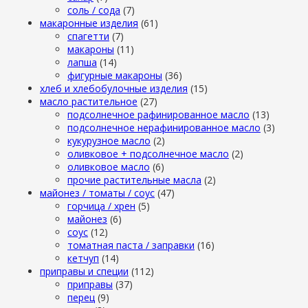
cоль / cода
(7)
макаронные изделия
(61)
cпагетти
(7)
макароны
(11)
лапша
(14)
фигурные макароны
(36)
хлеб и хлебобулочные изделия
(15)
масло растительное
(27)
подсолнечное рафинированное масло
(13)
подсолнечное нерафинированное масло
(3)
кукурузное масло
(2)
оливковое + подсолнечное масло
(2)
оливковое масло
(6)
прочие растительные масла
(2)
майонез / томаты / соус
(47)
горчица / хрен
(5)
майонез
(6)
соус
(12)
томатная паста / заправки
(16)
кетчуп
(14)
приправы и специи
(112)
приправы
(37)
перец
(9)