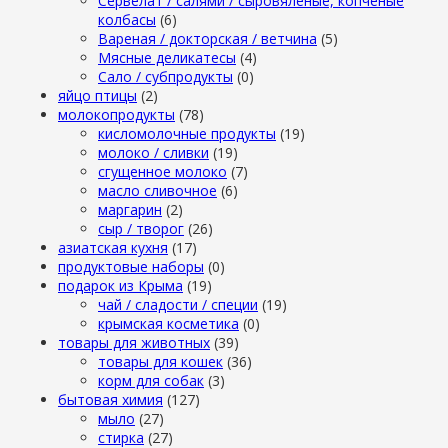
Сервелат / салями / сыровяленые, копченые
колбасы
(6)
Вареная / докторская / ветчина
(5)
Мясные деликатесы
(4)
Сало / субпродукты
(0)
яйцо птицы
(2)
молокопродукты
(78)
кисломолочные продукты
(19)
молоко / сливки
(19)
сгущенное молоко
(7)
масло сливочное
(6)
маргарин
(2)
сыр / творог
(26)
азиатская кухня
(17)
продуктовые наборы
(0)
подарок из Крыма
(19)
чай / сладости / специи
(19)
крымская косметика
(0)
товары для животных
(39)
товары для кошек
(36)
корм для собак
(3)
бытовая химия
(127)
мыло
(27)
стирка
(27)