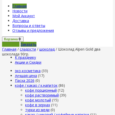
Главная
Новости
Мой Аккаунт
Доставка
Вопросы и ответы
Отзывы и предложения
Корзина
0
В корзину
Заказать
Главная
/
сладости
/
шоколад
/ Шоколад Alpen Gold два
шоколада 90гр.
К празднику
Акции и Скидки
эко-косметика
(33)
лучшая цена
(17)
Пасха 2026
(0)
кофе / какао / к.напиток
(86)
кофе порционный
(12)
кофе растворимый
(39)
кофе молотый
(15)
кофе в зернах
(11)
турки из меди
(0)
какао / цикорий / кофейные напитки
(11)