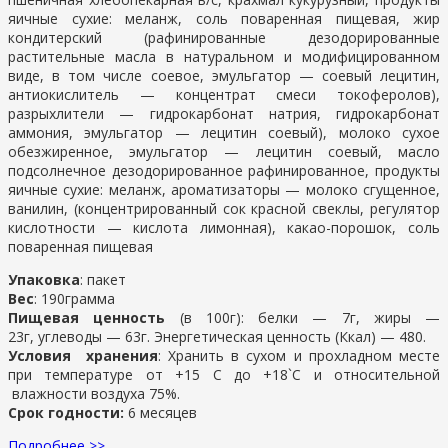
яичные сухие: меланж, соль поваренная пищевая, жир
кондитерский (рафинированные дезодорированные
растительные масла в натуральном и модифицированном
виде, в том числе соевое, эмульгатор — соевый лецитин,
антиокислитель — концентрат смеси токоферолов),
разрыхлители — гидрокарбонат натрия, гидрокарбонат
аммония, эмульгатор — лецитин соевый), молоко сухое
обезжиренное, эмульгатор — лецитин соевый, масло
подсолнечное дезодорированное рафинированное, продукты
яичные сухие: меланж, ароматизаторы — молоко сгущенное,
ванилин, (концентрированный сок красной свеклы, регулятор
кислотности — кислота лимонная), какао-порошок, соль
поваренная пищевая
Упаковка
: пакет
Вес
: 190грамма
Пищевая ценность
(в 100г): белки — 7г, жиры —
23г, углеводы — 63г. Энергетическая ценность (Ккал) — 480.
Условия хранения
: Хранить в сухом и прохладном месте
при температуре от +15 С до +18`С и относительной
влажности воздуха 75%.
Срок годности:
6 месяцев
Подробнее >>