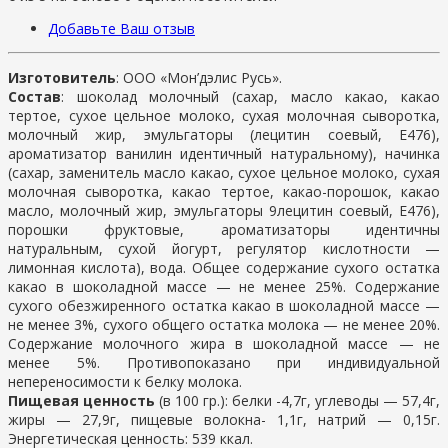
Добавьте Ваш отзыв
Изготовитель
: ООО «Мон’дэлис Русь».
Состав
: шоколад молочный (сахар, масло какао, какао
тертое, сухое цельное молоко, сухая молочная сыворотка,
молочный жир, эмульгаторы (лецитин соевый, Е476),
ароматизатор ванилин идентичный натуральному), начинка
(сахар, заменитель масло какао, сухое цельное молоко, сухая
молочная сыворотка, какао тертое, какао-порошок, какао
масло, молочный жир, эмульгаторы 9лецитин соевый, Е476),
порошки фруктовые, ароматизаторы идентичны
натуральным, сухой йогурт, регулятор кислотности —
лимонная кислота), вода. Общее содержание сухого остатка
какао в шоколадной массе — не менее 25%. Содержание
сухого обезжиренного остатка какао в шоколадной массе —
не менее 3%, сухого общего остатка молока — не менее 20%.
Содержание молочного жира в шоколадной массе — не
менее 5%. Противопоказано при индивидуальной
непереносимости к белку молока.
Пищевая ценность
(в 100 гр.): белки -4,7г, углеводы — 57,4г,
жиры — 27,9г, пищевые волокна- 1,1г, натрий — 0,15г.
Энергетическая ценность: 539 ккал.