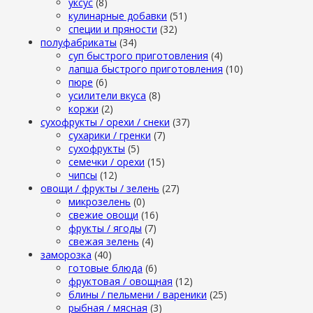
уксус
(8)
кулинарные добавки
(51)
специи и пряности
(32)
полуфабрикаты
(34)
суп быстрого приготовления
(4)
лапша быстрого приготовления
(10)
пюре
(6)
усилители вкуса
(8)
коржи
(2)
сухофрукты / орехи / снеки
(37)
сухарики / гренки
(7)
сухофрукты
(5)
семечки / орехи
(15)
чипсы
(12)
овощи / фрукты / зелень
(27)
микрозелень
(0)
свежие овощи
(16)
фрукты / ягоды
(7)
свежая зелень
(4)
заморозка
(40)
готовые блюда
(6)
фруктовая / овощная
(12)
блины / пельмени / вареники
(25)
рыбная / мясная
(3)