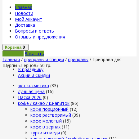
Главная
Новости
Мой Аккаунт
Доставка
Вопросы и ответы
Отзывы и предложения
Корзина
0
В корзину
Заказать
Главная
/
приправы и специи
/
приправы
/ Приправа для
Шурпы «Перцов» 50 гр.
К празднику
Акции и Скидки
эко-косметика
(33)
лучшая цена
(16)
Пасха 2026
(0)
кофе / какао / к.напиток
(86)
кофе порционный
(12)
кофе растворимый
(39)
кофе молотый
(15)
кофе в зернах
(11)
турки из меди
(0)
какао / цикорий / кофейные напитки
(11)