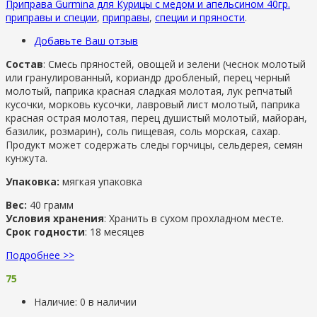
Приправа Gurmina для Курицы с медом и апельсином 40гр.
приправы и специи
,
приправы
,
специи и пряности
.
Добавьте Ваш отзыв
Состав
: Смесь пряностей, овощей и зелени (чеснок молотый
или гранулированный, кориандр дробленый, перец черный
молотый, паприка красная сладкая молотая, лук репчатый
кусочки, морковь кусочки, лавровый лист молотый, паприка
красная острая молотая, перец душистый молотый, майоран,
базилик, розмарин), соль пищевая, соль морская, сахар.
Продукт может содержать следы горчицы, сельдерея, семян
кунжута.
Упаковка:
мягкая упаковка
Вес:
40 грамм
Условия хранения
: Хранить в сухом прохладном месте.
Срок годности
: 18 месяцев
Подробнее >>
75
Наличие:
0 в наличии