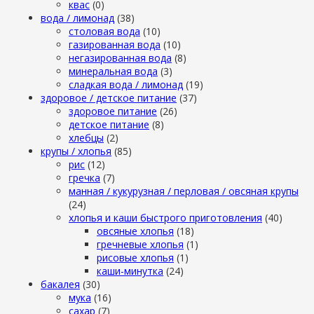
квас
(0)
вода / лимонад
(38)
столовая вода
(10)
газированная вода
(10)
негазированная вода
(8)
минеральная вода
(3)
сладкая вода / лимонад
(19)
здоровое / детское питание
(37)
здоровое питание
(26)
детское питание
(8)
хлебцы
(2)
крупы / хлопья
(85)
рис
(12)
гречка
(7)
манная / кукурузная / перловая / овсяная крупы
(24)
хлопья и каши быстрого приготовления
(40)
овсяные хлопья
(18)
гречневые хлопья
(1)
рисовые хлопья
(1)
каши-минутка
(24)
бакалея
(30)
мука
(16)
сахар
(7)