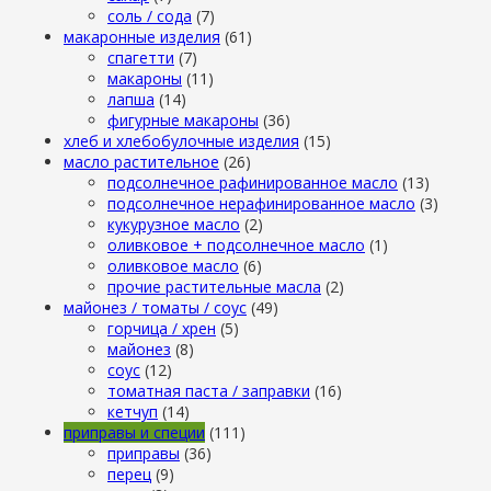
cоль / cода
(7)
макаронные изделия
(61)
cпагетти
(7)
макароны
(11)
лапша
(14)
фигурные макароны
(36)
хлеб и хлебобулочные изделия
(15)
масло растительное
(26)
подсолнечное рафинированное масло
(13)
подсолнечное нерафинированное масло
(3)
кукурузное масло
(2)
оливковое + подсолнечное масло
(1)
оливковое масло
(6)
прочие растительные масла
(2)
майонез / томаты / соус
(49)
горчица / хрен
(5)
майонез
(8)
соус
(12)
томатная паста / заправки
(16)
кетчуп
(14)
приправы и специи
(111)
приправы
(36)
перец
(9)