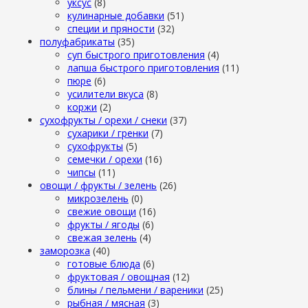
уксус
(8)
кулинарные добавки
(51)
специи и пряности
(32)
полуфабрикаты
(35)
суп быстрого приготовления
(4)
лапша быстрого приготовления
(11)
пюре
(6)
усилители вкуса
(8)
коржи
(2)
сухофрукты / орехи / снеки
(37)
сухарики / гренки
(7)
сухофрукты
(5)
семечки / орехи
(16)
чипсы
(11)
овощи / фрукты / зелень
(26)
микрозелень
(0)
свежие овощи
(16)
фрукты / ягоды
(6)
свежая зелень
(4)
заморозка
(40)
готовые блюда
(6)
фруктовая / овощная
(12)
блины / пельмени / вареники
(25)
рыбная / мясная
(3)