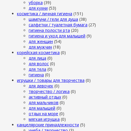
уборка
(39)
для кухни
(53)
косметика / личная гигиена
(151)
шампуни / гели для душа
(38)
салфетки / туалетная бумага
(27)
гигиена полости рта
(20)
гигиена и уход для малышей
(9)
для женщин
(54)
для мужчин
(18)
корейская косметика
(0)
для лица
(0)
для волос
(0)
для тела
(0)
гигиена
(0)
игрушки / товары для творчества
(0)
для девочек
(0)
творчество / логика
(0)
активный отдых
(0)
для мальчиков
(0)
для малышей
(0)
отдых на море
(0)
мягкая игрушка
(0)
канцелярские принадлежности
(5)
учеба / творчество
(3)