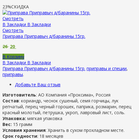
23%
СКИДКА
Смотреть
В Закладки
В Закладки
Смотреть
Приправа Приправыч д/баранины 15гр.
26
20
В Корзину
В Закладки
В Закладки
Приправа Приправыч д/баранины 15гр.
приправы и специи
,
приправы
.
Добавьте Ваш отзыв
Изготовитель
: АО Компания «Проксима», Россия
Состав
: кориандр, чеснок сушеный, семя горчицы, лук
репчатый, перец черный горошек, паприка, розмарин, перец
красный молотый, петрушка, укроп, лавровый лист, соль.
Упаковка:
мягкая упаковка
Вес:
15 грамм
Условия хранения
: Хранить в сухом прохладном месте.
Срок годности
: 18 месяцев