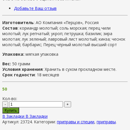
Добавьте Ваш отзыв
Изготовитель
: АО Компания «Перцов», Россия
Состав
: кориандр молотый; соль морская; перец чили
молотый; лук репчатый; укроп; петрушка; базилик; зира
молотая; лук зеленый; лавровый лист молотый; кинза; чеснок
молотый; барбарис; Перец чёрный молотый высший сорт
Упаковка:
мягкая упаковка
Вес:
50 грамм
Условия хранения
: Хранить в сухом прохладном месте.
Срок годности
: 18 месяцев
50
Кол-во:
-
+
Купить
В Закладки
В Закладки
Артикул:
23724
.
Категории:
приправы и специи
,
приправы
.