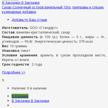
В Закладки
В Закладки
Сахар Солнечный остров ванильный 10гр.
приправы и специи
,
кулинарные добавки
.
Добавьте Ваш отзыв
Изготовитель
: ООО «Стандарт»
Состав
: ванилин кристаллический, сахар.
Пищевая ценность
(в 100 гр.): белки — 0 г., жиры — 0г.,
углеводов — 99,8г. Энергетическая ценность: 379 ккал.
Вес
: 10 грамма.
Упаковка
: пакет
Условия хранения
: хранить в сухом прохладном месте,
беречь от влаги.
Срок годности
: 2 года.
Подробнее >>
9
Наличие:
0 в наличии
В Корзину
В Закладки
В Закладки