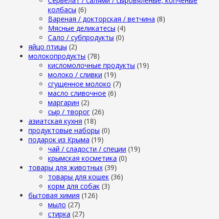
Сервелат / салями / сыровяленые, копченые
колбасы
(6)
Вареная / докторская / ветчина
(8)
Мясные деликатесы
(4)
Сало / субпродукты
(0)
яйцо птицы
(2)
молокопродукты
(78)
кисломолочные продукты
(19)
молоко / сливки
(19)
сгущенное молоко
(7)
масло сливочное
(6)
маргарин
(2)
сыр / творог
(26)
азиатская кухня
(18)
продуктовые наборы
(0)
подарок из Крыма
(19)
чай / сладости / специи
(19)
крымская косметика
(0)
товары для животных
(39)
товары для кошек
(36)
корм для собак
(3)
бытовая химия
(126)
мыло
(27)
стирка
(27)