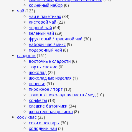
кофейный набор
(0)
чай
(123)
чай в пакетиках
(84)
листовой чай
(22)
черный чай
(64)
зеленый чай
(29)
фруктовый / травяной чай
(30)
наборы чая / микс
(9)
подарочный чай
(8)
сладости
(151)
восточные сладости
(6)
торты свежие
(0)
шоколад
(22)
шоколадные изделия
(1)
печенье
(51)
пирожное / торт
(13)
топинг / шоколадная паста / мед
(10)
конфеты
(13)
сладкие батончики
(34)
жевательная резинка
(8)
сок / квас
(33)
соки и нектары
(30)
холодный чай
(2)