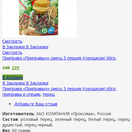
Смотреть
В Закладки
В Закладки
Смотреть
Приправа «Приправыч» смесь 5 перцев (горошком) 60гр.
248
229
В Корзину
В Закладки
В Закладки
Приправа «Приправыч» смесь 5 перцев (горошком) 60гр.
приправы и специи
,
перец
.
Добавьте Ваш отзыв
Изготовитель
: ЗАО КОМПАНИЯ «Проксима», Россия
Состав
: розовый перец, зеленый перец, белый перец, перец
душистый, перец черный.
Вес
: 60 грамм.