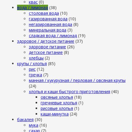
квас
(0)
вода / лимонад
(38)
столовая вода
(10)
газированная вода
(10)
негазированная вода
(8)
минеральная вода
(3)
сладкая вода / лимонад
(19)
здоровое / детское питание
(37)
здоровое питание
(26)
детское питание
(8)
хлебцы
(2)
крупы / хлопья
(85)
рис
(12)
гречка
(7)
манная / кукурузная / перловая / овсяная крупы
(24)
хлопья и каши быстрого приготовления
(40)
овсяные хлопья
(18)
гречневые хлопья
(1)
рисовые хлопья
(1)
каши-минутка
(24)
бакалея
(30)
мука
(16)
сахар
(7)