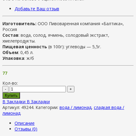
Добавьте Ваш отзыв
Изготовитель:
ООО Пивоваренная компания «Балтика»
,
Россия
Состав
: вода, солод, ячмень, солодовый экстракт,
хмелепродукты.
Пищевая ценность
(в 100г): углеводы — 5,5г.
Объем
: 0,45 л.
Упаковка
: ж/б
77
Кол-во:
-
+
Купить
В Закладки
В Закладки
Артикул:
49244
.
Категории:
вода / лимонад
,
сладкая вода /
лимонад
.
Описание
Отзывы (0)