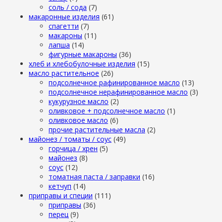
cоль / cода
(7)
макаронные изделия
(61)
cпагетти
(7)
макароны
(11)
лапша
(14)
фигурные макароны
(36)
хлеб и хлебобулочные изделия
(15)
масло растительное
(26)
подсолнечное рафинированное масло
(13)
подсолнечное нерафинированное масло
(3)
кукурузное масло
(2)
оливковое + подсолнечное масло
(1)
оливковое масло
(6)
прочие растительные масла
(2)
майонез / томаты / соус
(49)
горчица / хрен
(5)
майонез
(8)
соус
(12)
томатная паста / заправки
(16)
кетчуп
(14)
приправы и специи
(111)
приправы
(36)
перец
(9)