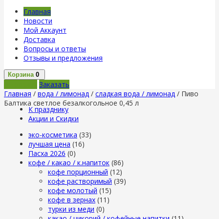
Главная
Новости
Мой Аккаунт
Доставка
Вопросы и ответы
Отзывы и предложения
Корзина
0
В корзину
Заказать
Главная
/
вода / лимонад
/
сладкая вода / лимонад
/ Пиво
Балтика светлое безалкогольное 0,45 л
К празднику
Акции и Скидки
эко-косметика
(33)
лучшая цена
(16)
Пасха 2026
(0)
кофе / какао / к.напиток
(86)
кофе порционный
(12)
кофе растворимый
(39)
кофе молотый
(15)
кофе в зернах
(11)
турки из меди
(0)
какао / цикорий / кофейные напитки
(11)