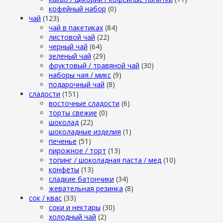
кофейный набор
(0)
чай
(123)
чай в пакетиках
(84)
листовой чай
(22)
черный чай
(64)
зеленый чай
(29)
фруктовый / травяной чай
(30)
наборы чая / микс
(9)
подарочный чай
(8)
сладости
(151)
восточные сладости
(6)
торты свежие
(0)
шоколад
(22)
шоколадные изделия
(1)
печенье
(51)
пирожное / торт
(13)
топинг / шоколадная паста / мед
(10)
конфеты
(13)
сладкие батончики
(34)
жевательная резинка
(8)
сок / квас
(33)
соки и нектары
(30)
холодный чай
(2)