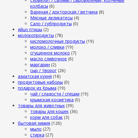
Сервелат / салями / сыровяленые, копченые
колбасы
(6)
Вареная / докторская / ветчина
(8)
Мясные деликатесы
(4)
Сало / субпродукты
(0)
яйцо птицы
(2)
молокопродукты
(78)
кисломолочные продукты
(19)
молоко / сливки
(19)
сгущенное молоко
(7)
масло сливочное
(6)
маргарин
(2)
сыр / творог
(26)
азиатская кухня
(18)
продуктовые наборы
(0)
подарок из Крыма
(19)
чай / сладости / специи
(19)
крымская косметика
(0)
товары для животных
(39)
товары для кошек
(36)
корм для собак
(3)
бытовая химия
(126)
мыло
(27)
стирка
(27)