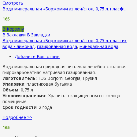
Смотреть
Вода минеральная «Боржоми»газ леч/стол, 0,75 л. плас�...
165
В Корзину
В Закладки
В Закладки
Вода минеральная «Боржоми»газ леч/стол, 0,75 л. пластик
вода / лимонад
,
газированная вода
,
минеральная вода
.
Добавьте Ваш отзыв
Вода минеральная природная питьевая лечебно-столовая
гидрокарбонатная натриевая газированная.
Изготовитель:
IDS Borjomi Georgia, Грузия
Упаковка
: пластиковая бутылка
Объем:
0,75 л
Условия хранения
: Хранить в защищенном от солнца
помещение.
Срок годности
: 2 года
Подробнее >>
165