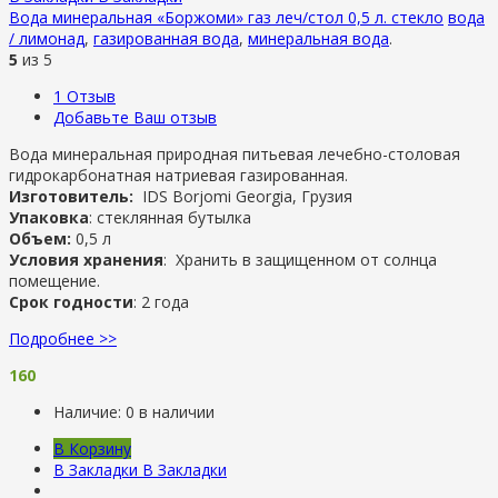
Вода минеральная «Боржоми» газ леч/стол 0,5 л. стекло
вода
/ лимонад
,
газированная вода
,
минеральная вода
.
5
из 5
1
Отзыв
Добавьте Ваш отзыв
Вода минеральная природная питьевая лечебно-столовая
гидрокарбонатная натриевая газированная.
Изготовитель:
IDS Borjomi Georgia, Грузия
Упаковка
: стеклянная бутылка
Объем:
0,5 л
Условия хранения
: Хранить в защищенном от солнца
помещение.
Срок годности
: 2 года
Подробнее >>
160
Наличие:
0 в наличии
В Корзину
В Закладки
В Закладки