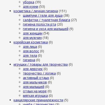
уборка
(39)
для кухни
(53)
косметика / личная гигиена
(151)
шампуни / гели для душа
(38)
салфетки / туалетная бумага
(27)
гигиена полости рта
(20)
гигиена и уход для малышей
(9)
для женщин
(54)
для мужчин
(18)
корейская косметика
(0)
для лица
(0)
для волос
(0)
для тела
(0)
гигиена
(0)
игрушки / товары для творчества
(0)
для девочек
(0)
творчество / логика
(0)
активный отдых
(0)
для мальчиков
(0)
для малышей
(0)
отдых на море
(0)
мягкая игрушка
(0)
канцелярские принадлежности
(5)
учеба / творчество
(3)