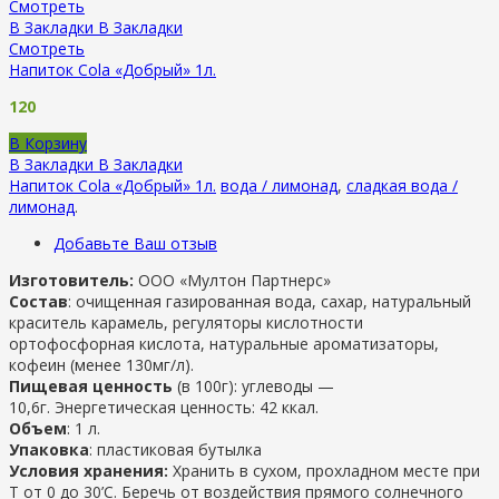
Смотреть
В Закладки
В Закладки
Смотреть
Напиток Cola «Добрый» 1л.
120
В Корзину
В Закладки
В Закладки
Напиток Cola «Добрый» 1л.
вода / лимонад
,
сладкая вода /
лимонад
.
Добавьте Ваш отзыв
Изготовитель:
ООО «Мултон Партнерс»
Состав
: очищенная газированная вода, сахар, натуральный
краситель карамель, регуляторы кислотности
ортофосфорная кислота, натуральные ароматизаторы,
кофеин (менее 130мг/л).
Пищевая ценность
(в 100г): углеводы —
10,6г. Энергетическая ценность: 42 ккал.
Объем
: 1 л.
Упаковка
: пластиковая бутылка
Условия хранения:
Хранить в сухом, прохладном месте при
Т от 0 до 30’C. Беречь от воздействия прямого солнечного