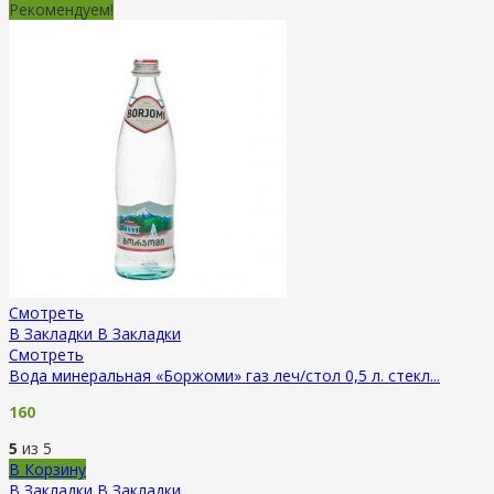
Рекомендуем!
Смотреть
В Закладки
В Закладки
Смотреть
Вода минеральная «Боржоми» газ леч/стол 0,5 л. стекл...
160
5
из 5
В Корзину
В Закладки
В Закладки