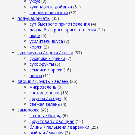
уксус
(8)
кулинарные добавки
(51)
специи и пряности
(32)
полуфабрикаты
(35)
суп быстрого приготовления
(4)
лапша быстрого приготовления
(11)
пюре
(6)
усилители вкуса
(8)
коржи
(2)
сухофрукты / орехи / снеки
(37)
сухарики / гренки
(7)
сухофрукты
(5)
семечки / орехи
(16)
чипсы
(11)
овощи / фрукты / зелень
(26)
микрозелень
(0)
свежие овощи
(16)
фрукты / ягоды
(6)
свежая зелень
(4)
заморозка
(40)
готовые блюда
(6)
фруктовая / овощная
(12)
блины / пельмени / вареники
(25)
рыбная / мясная
(3)