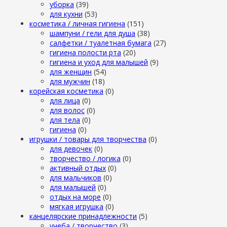
уборка
(39)
для кухни
(53)
косметика / личная гигиена
(151)
шампуни / гели для душа
(38)
салфетки / туалетная бумага
(27)
гигиена полости рта
(20)
гигиена и уход для малышей
(9)
для женщин
(54)
для мужчин
(18)
корейская косметика
(0)
для лица
(0)
для волос
(0)
для тела
(0)
гигиена
(0)
игрушки / товары для творчества
(0)
для девочек
(0)
творчество / логика
(0)
активный отдых
(0)
для мальчиков
(0)
для малышей
(0)
отдых на море
(0)
мягкая игрушка
(0)
канцелярские принадлежности
(5)
учеба / творчество
(3)