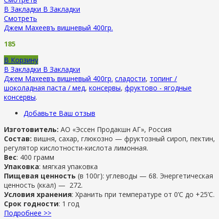
В Закладки
В Закладки
Смотреть
Джем Махеевъ вишневый 400гр.
185
В Корзину
В Закладки
В Закладки
Джем Махеевъ вишневый 400гр.
сладости
,
топинг /
шоколадная паста / мед
,
консервы
,
фруктово - ягодные
консервы
.
Добавьте Ваш отзыв
Изготовитель:
АО «Эссен Продакшн АГ», Россия
Состав:
вишня, сахар, глюкозно — фруктозный сироп, пектин,
регулятор кислотности-кислота лимонная.
Вес
: 400 грамм
Упаковка
: мягкая упаковка
Пищевая ценность
(в 100г): углеводы — 68. Энергетическая
ценность (ккал) — 272.
Условия хранения
: Хранить при температуре от 0’C до +25’C.
Срок годности
: 1 год
Подробнее >>