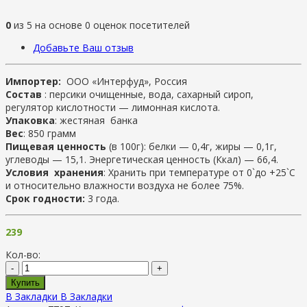
0
из
5
на основе
0
оценок посетителей
Добавьте Ваш отзыв
Импортер:
ООО «Интерфуд», Россия
Состав
: персики очищенные, вода, сахарный сироп,
регулятор кислотности — лимонная кислота.
Упаковка
: жестяная банка
Вес
: 850 грамм
Пищевая ценность
(в 100г): белки — 0,4г, жиры — 0,1г,
углеводы — 15,1. Энергетическая ценность (Ккал) — 66,4.
Условия хранения
: Хранить при температуре от 0`до +25`C
и относительно влажности воздуха не более 75%.
Срок годности:
3 года.
239
Кол-во:
-
+
Купить
В Закладки
В Закладки