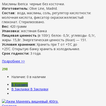
Маслины Iberica черные без косточки.
Изготовитель:
Olive Line, Madrid.
Состав:
вода, маслины, соль, регулятор кислотности:
молочная кислота, фиксатор окраски:железистый
глюконат. Стерилизовано.
Вес:
420 грамм
Упаковка:
жестяная банка
Пищевая ценность
(в 100г): белок- 0,5г, углеводы- 0,1г,
жиры- 15,8г. Энергетическая ценность (Ккал) — 151.
Условия хранения:
Хранить при Т от +5’C до
+25’C. Открытую банку хранить в холодильнике.
Срок годности:
3 года.
Подробнее >>
298
Наличие:
0 в наличии
В Корзину
В Закладки
В Закладки
Смотреть