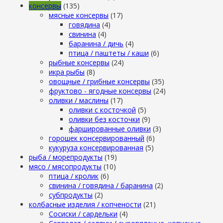
консервы
(135)
мясные консервы
(17)
говядина
(4)
свинина
(4)
баранина / дичь
(4)
птица / паштеты / каши
(6)
рыбные консервы
(24)
икра рыбы
(8)
овощные / грибные консервы
(35)
фруктово - ягодные консервы
(24)
оливки / маслины
(17)
оливки с косточкой
(5)
оливки без косточки
(9)
фаршированные оливки
(3)
горошек консервированный
(6)
кукуруза консервированная
(5)
рыба / морепродукты
(19)
мясо / мясопродукты
(10)
птица / кролик
(6)
свинина / говядина / баранина
(2)
субпродукты
(2)
колбасные изделия / копчености
(21)
Сосиски / сардельки
(4)