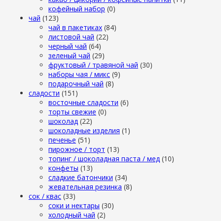
кофейный набор
(0)
чай
(123)
чай в пакетиках
(84)
листовой чай
(22)
черный чай
(64)
зеленый чай
(29)
фруктовый / травяной чай
(30)
наборы чая / микс
(9)
подарочный чай
(8)
сладости
(151)
восточные сладости
(6)
торты свежие
(0)
шоколад
(22)
шоколадные изделия
(1)
печенье
(51)
пирожное / торт
(13)
топинг / шоколадная паста / мед
(10)
конфеты
(13)
сладкие батончики
(34)
жевательная резинка
(8)
сок / квас
(33)
соки и нектары
(30)
холодный чай
(2)