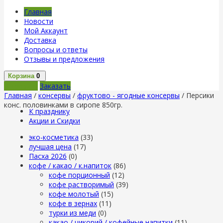
Главная
Новости
Мой Аккаунт
Доставка
Вопросы и ответы
Отзывы и предложения
Корзина
0
В корзину
Заказать
Главная
/
консервы
/
фруктово - ягодные консервы
/ Персики
конс. половинками в сиропе 850гр.
К празднику
Акции и Скидки
эко-косметика
(33)
лучшая цена
(17)
Пасха 2026
(0)
кофе / какао / к.напиток
(86)
кофе порционный
(12)
кофе растворимый
(39)
кофе молотый
(15)
кофе в зернах
(11)
турки из меди
(0)
какао / цикорий / кофейные напитки
(11)