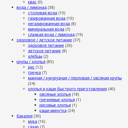
квас
(0)
вода / лимонад
(38)
столовая вода
(10)
газированная вода
(10)
негазированная вода
(8)
минеральная вода
(3)
сладкая вода / лимонад
(19)
здоровое / детское питание
(37)
здоровое питание
(26)
детское питание
(8)
хлебцы
(2)
крупы / хлопья
(85)
рис
(12)
гречка
(7)
манная / кукурузная / перловая / овсяная крупы
(24)
хлопья и каши быстрого приготовления
(40)
овсяные хлопья
(18)
гречневые хлопья
(1)
рисовые хлопья
(1)
каши-минутка
(24)
бакалея
(30)
мука
(16)
сахар
(7)