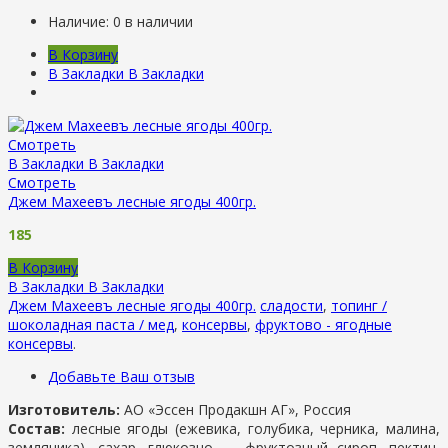
Наличие:
0 в наличии
В Корзину
В Закладки
В Закладки
Смотреть
В Закладки
В Закладки
Смотреть
Джем Махеевъ лесные ягоды 400гр.
185
В Корзину
В Закладки
В Закладки
Джем Махеевъ лесные ягоды 400гр.
сладости
,
топинг /
шоколадная паста / мед
,
консервы
,
фруктово - ягодные
консервы
.
Добавьте Ваш отзыв
Изготовитель:
АО «Эссен Продакшн АГ», Россия
Состав:
лесные ягоды (ежевика, голубика, черника, малина,
земляника), сахар, глюкозно — фруктозный сироп, пектин,