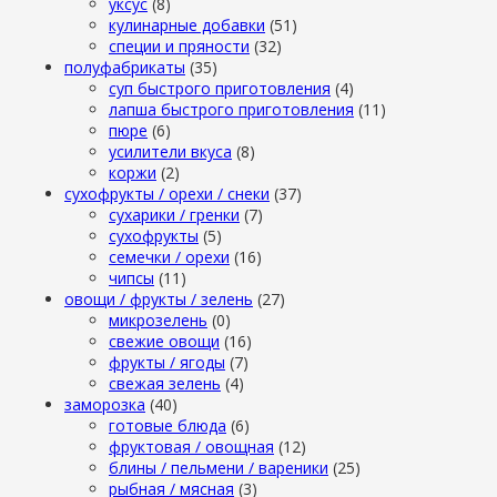
уксус
(8)
кулинарные добавки
(51)
специи и пряности
(32)
полуфабрикаты
(35)
суп быстрого приготовления
(4)
лапша быстрого приготовления
(11)
пюре
(6)
усилители вкуса
(8)
коржи
(2)
сухофрукты / орехи / снеки
(37)
сухарики / гренки
(7)
сухофрукты
(5)
семечки / орехи
(16)
чипсы
(11)
овощи / фрукты / зелень
(27)
микрозелень
(0)
свежие овощи
(16)
фрукты / ягоды
(7)
свежая зелень
(4)
заморозка
(40)
готовые блюда
(6)
фруктовая / овощная
(12)
блины / пельмени / вареники
(25)
рыбная / мясная
(3)