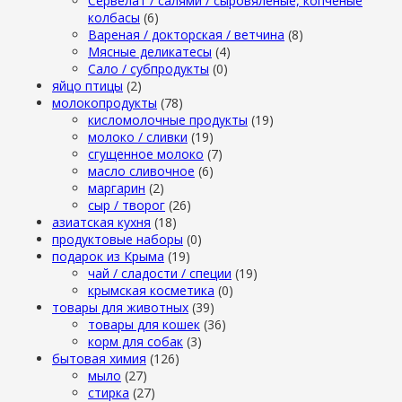
Сервелат / салями / сыровяленые, копченые
колбасы
(6)
Вареная / докторская / ветчина
(8)
Мясные деликатесы
(4)
Сало / субпродукты
(0)
яйцо птицы
(2)
молокопродукты
(78)
кисломолочные продукты
(19)
молоко / сливки
(19)
сгущенное молоко
(7)
масло сливочное
(6)
маргарин
(2)
сыр / творог
(26)
азиатская кухня
(18)
продуктовые наборы
(0)
подарок из Крыма
(19)
чай / сладости / специи
(19)
крымская косметика
(0)
товары для животных
(39)
товары для кошек
(36)
корм для собак
(3)
бытовая химия
(126)
мыло
(27)
стирка
(27)