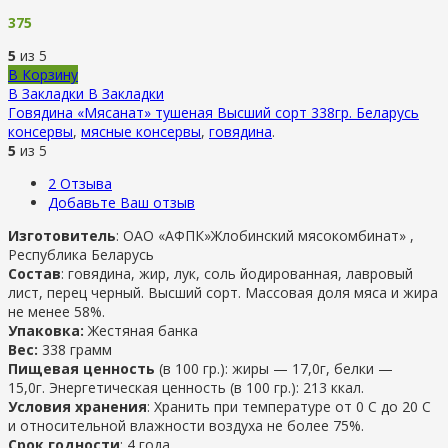
375
5
из 5
В Корзину
В Закладки
В Закладки
Говядина «Мясанат» тушеная Высший сорт 338гр. Беларусь
консервы
,
мясные консервы
,
говядина
.
5
из 5
2
Отзыва
Добавьте Ваш отзыв
Изготовитель
: ОАО «АФПК»Жлобинский мясокомбинат» ,
Республика Беларусь
Состав
: говядина, жир, лук, соль йодированная, лавровый
лист, перец черный. Высший сорт. Массовая доля мяса и жира
не менее 58%.
Упаковка:
Жестяная банка
Вес:
338 грамм
Пищевая ценность
(в 100 гр.): жиры — 17,0г, белки —
15,0г. Энергетическая ценность (в 100 гр.): 213 ккал.
Условия хранения
: Хранить при температуре от 0 С до 20 С
и относительной влажности воздуха не более 75%.
Срок годности
: 4 года