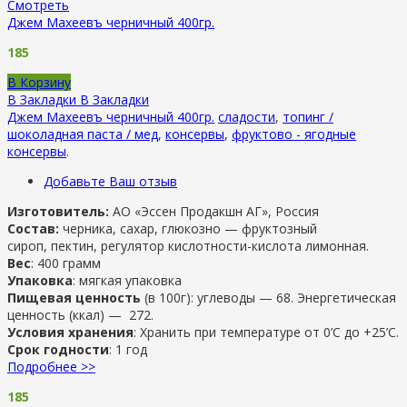
Смотреть
Джем Махеевъ черничный 400гр.
185
В Корзину
В Закладки
В Закладки
Джем Махеевъ черничный 400гр.
сладости
,
топинг /
шоколадная паста / мед
,
консервы
,
фруктово - ягодные
консервы
.
Добавьте Ваш отзыв
Изготовитель:
АО «Эссен Продакшн АГ», Россия
Состав:
черника, сахар, глюкозно — фруктозный
сироп, пектин, регулятор кислотности-кислота лимонная.
Вес
: 400 грамм
Упаковка
: мягкая упаковка
Пищевая ценность
(в 100г): углеводы — 68. Энергетическая
ценность (ккал) — 272.
Условия хранения
: Хранить при температуре от 0’C до +25’C.
Срок годности
: 1 год
Подробнее >>
185