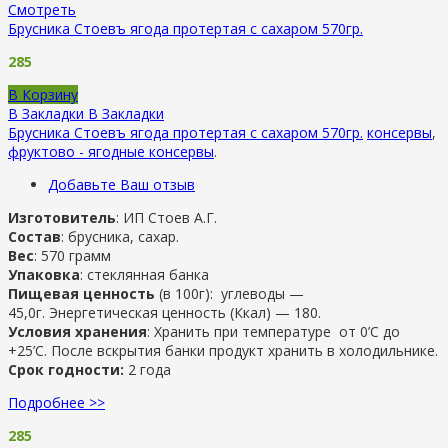
Смотреть
Брусника Стоевъ ягода протертая с сахаром 570гр.
285
В Корзину
В Закладки
В Закладки
Брусника Стоевъ ягода протертая с сахаром 570гр.
консервы
,
фруктово - ягодные консервы
.
Добавьте Ваш отзыв
Изготовитель
: ИП Стоев А.Г.
Состав
: брусника, сахар.
Вес
: 570 грамм
Упаковка
: стеклянная банка
Пищевая ценность
(в 100г): углеводы —
45,0г. Энергетическая ценность (Ккал) — 180.
Условия хранения
: Хранить при температуре от 0’C до
+25’C. После вскрытия банки продукт хранить в холодильнике.
Срок годности:
2 года
Подробнее >>
285