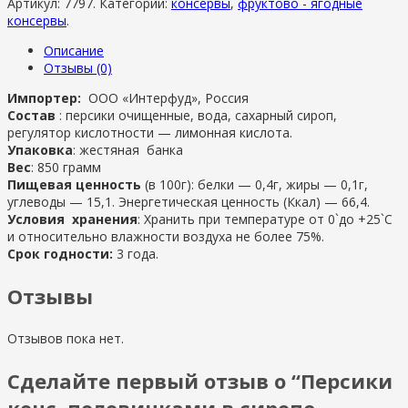
Артикул:
7797
.
Категории:
консервы
,
фруктово - ягодные
консервы
.
Описание
Отзывы (0)
Импортер:
ООО «Интерфуд», Россия
Состав
: персики очищенные, вода, сахарный сироп,
регулятор кислотности — лимонная кислота.
Упаковка
: жестяная банка
Вес
: 850 грамм
Пищевая ценность
(в 100г): белки — 0,4г, жиры — 0,1г,
углеводы — 15,1. Энергетическая ценность (Ккал) — 66,4.
Условия хранения
: Хранить при температуре от 0`до +25`C
и относительно влажности воздуха не более 75%.
Срок годности:
3 года.
Отзывы
Отзывов пока нет.
Сделайте первый отзыв о “Персики
конс. половинками в сиропе