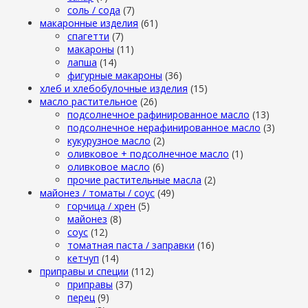
cоль / cода
(7)
макаронные изделия
(61)
cпагетти
(7)
макароны
(11)
лапша
(14)
фигурные макароны
(36)
хлеб и хлебобулочные изделия
(15)
масло растительное
(26)
подсолнечное рафинированное масло
(13)
подсолнечное нерафинированное масло
(3)
кукурузное масло
(2)
оливковое + подсолнечное масло
(1)
оливковое масло
(6)
прочие растительные масла
(2)
майонез / томаты / соус
(49)
горчица / хрен
(5)
майонез
(8)
соус
(12)
томатная паста / заправки
(16)
кетчуп
(14)
приправы и специи
(112)
приправы
(37)
перец
(9)