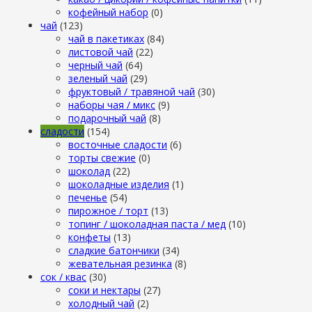
кофейный набор
(0)
чай
(123)
чай в пакетиках
(84)
листовой чай
(22)
черный чай
(64)
зеленый чай
(29)
фруктовый / травяной чай
(30)
наборы чая / микс
(9)
подарочный чай
(8)
сладости
(154)
восточные сладости
(6)
торты свежие
(0)
шоколад
(22)
шоколадные изделия
(1)
печенье
(54)
пирожное / торт
(13)
топинг / шоколадная паста / мед
(10)
конфеты
(13)
сладкие батончики
(34)
жевательная резинка
(8)
сок / квас
(30)
соки и нектары
(27)
холодный чай
(2)