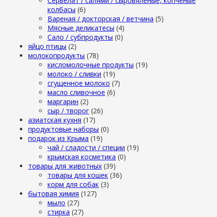
Сервелат / салями / сыровяленые, копченые
колбасы
(6)
Вареная / докторская / ветчина
(5)
Мясные деликатесы
(4)
Сало / субпродукты
(0)
яйцо птицы
(2)
молокопродукты
(78)
кисломолочные продукты
(19)
молоко / сливки
(19)
сгущенное молоко
(7)
масло сливочное
(6)
маргарин
(2)
сыр / творог
(26)
азиатская кухня
(17)
продуктовые наборы
(0)
подарок из Крыма
(19)
чай / сладости / специи
(19)
крымская косметика
(0)
товары для животных
(39)
товары для кошек
(36)
корм для собак
(3)
бытовая химия
(127)
мыло
(27)
стирка
(27)