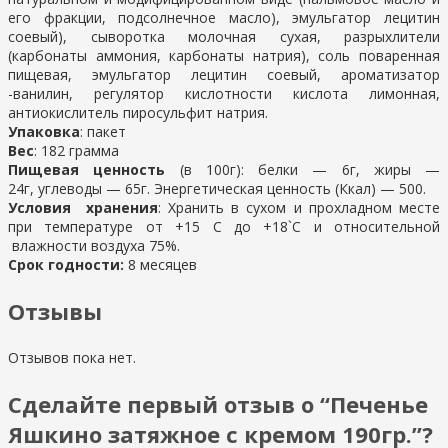
его фракции, подсолнечное масло), эмульгатор лецитин
соевый), сыворотка молочная сухая, разрыхлители
(карбонаты аммония, карбонаты натрия), соль поваренная
пищевая, эмульгатор лецитин соевый, ароматизатор
-ванилин, регулятор кислотности кислота лимонная,
антиокислитель пиросульфит натрия.
Упаковка
: пакет
Вес
: 182 грамма
Пищевая ценность
(в 100г): белки — 6г, жиры —
24г, углеводы — 65г. Энергетическая ценность (Ккал) — 500.
Условия хранения
: Хранить в сухом и прохладном месте
при температуре от +15 С до +18`С и относительной
влажности воздуха 75%.
Срок годности:
8 месяцев
Отзывы
Отзывов пока нет.
Сделайте первый отзыв о “Печенье
Яшкино затяжное с кремом 190гр.”?