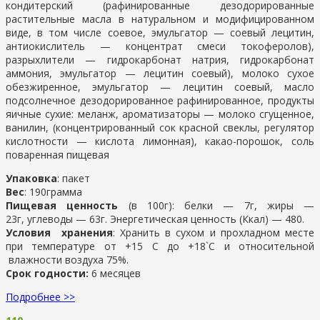
кондитерский (рафинированные дезодорированные
растительные масла в натуральном и модифицированном
виде, в том числе соевое, эмульгатор — соевый лецитин,
антиокислитель — концентрат смеси токоферолов),
разрыхлители — гидрокарбонат натрия, гидрокарбонат
аммония, эмульгатор — лецитин соевый), молоко сухое
обезжиренное, эмульгатор — лецитин соевый, масло
подсолнечное дезодорированное рафинированное, продукты
яичные сухие: меланж, ароматизаторы — молоко сгущенное,
ванилин, (концентрированный сок красной свеклы, регулятор
кислотности — кислота лимонная), какао-порошок, соль
поваренная пищевая
Упаковка
: пакет
Вес
: 190грамма
Пищевая ценность
(в 100г): белки — 7г, жиры —
23г, углеводы — 63г. Энергетическая ценность (Ккал) — 480.
Условия хранения
: Хранить в сухом и прохладном месте
при температуре от +15 С до +18`С и относительной
влажности воздуха 75%.
Срок годности:
6 месяцев
Подробнее >>