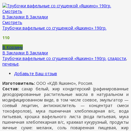
Смотреть
В Закладки
В Закладки
Смотреть
Трубочки вафельные со сгущенкой «Яшкино» 190гр.
110
В Корзину
В Закладки
В Закладки
Трубочки вафельные со сгущенкой «Яшкино» 190гр.
сладости
,
печенье
.
Добавьте Ваш отзыв
Изготовитель:
ООО «КДВ Яшкино», Россия.
Состав:
сахар белый, жир кондитерский (рафинированные
дезодорированные растительные масла в натуральном и
модифицированном виде, в том числе соевое, эмульгатор —
соевый лецитин, антиокислитель — концентрат смеси
токоферолов), мука пшеничная хлебопекарная в/с, вода
питьевая, крошка вафельного листа (вода питьевая, мука
пшеничная хлебопекарная в/с, крахмал кукурузный, продукты
яичные сухие: меланж, соль поваренная пищевая, жир