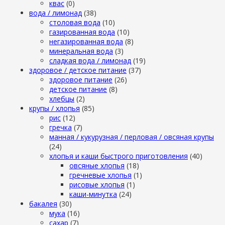
квас
(0)
вода / лимонад
(38)
столовая вода
(10)
газированная вода
(10)
негазированная вода
(8)
минеральная вода
(3)
сладкая вода / лимонад
(19)
здоровое / детское питание
(37)
здоровое питание
(26)
детское питание
(8)
хлебцы
(2)
крупы / хлопья
(85)
рис
(12)
гречка
(7)
манная / кукурузная / перловая / овсяная крупы
(24)
хлопья и каши быстрого приготовления
(40)
овсяные хлопья
(18)
гречневые хлопья
(1)
рисовые хлопья
(1)
каши-минутка
(24)
бакалея
(30)
мука
(16)
сахар
(7)