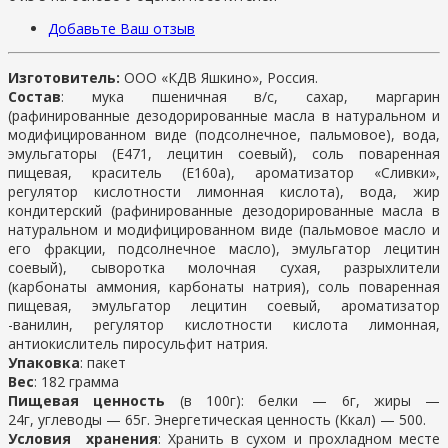
Добавьте Ваш отзыв
Изготовитель:
ООО «КДВ Яшкино», Россия.
Состав
: мука пшеничная в/с, сахар, маргарин
(рафинированные дезодорированные масла в натуральном и
модифицированном виде (подсолнечное, пальмовое), вода,
эмульгаторы (Е471, лецитин соевый), соль поваренная
пищевая, краситель (Е160а), ароматизатор «Сливки»,
регулятор кислотности лимонная кислота), вода, жир
кондитерский (рафинированные дезодорированные масла в
натуральном и модифицированном виде (пальмовое масло и
его фракции, подсолнечное масло), эмульгатор лецитин
соевый), сыворотка молочная сухая, разрыхлители
(карбонаты аммония, карбонаты натрия), соль поваренная
пищевая, эмульгатор лецитин соевый, ароматизатор
-ванилин, регулятор кислотности кислота лимонная,
антиокислитель пиросульфит натрия.
Упаковка
: пакет
Вес
: 182 грамма
Пищевая ценность
(в 100г): белки — 6г, жиры —
24г, углеводы — 65г. Энергетическая ценность (Ккал) — 500.
Условия хранения
: Хранить в сухом и прохладном месте