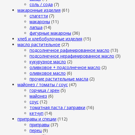
cоль / cода
(7)
макаронные изделия
(61)
cпагетти
(7)
макароны
(11)
лапша
(14)
фигурные макароны
(36)
хлеб и хлебобулочные изделия
(15)
масло растительное
(27)
подсолнечное рафинированное масло
(13)
подсолнечное нерафинированное масло
(3)
кукурузное масло
(2)
оливковое + подсолнечное масло
(2)
оливковое масло
(6)
прочие растительные масла
(2)
майонез / томаты / соус
(47)
горчица / хрен
(5)
майонез
(6)
соус
(12)
томатная паста / заправки
(16)
кетчуп
(14)
приправы и специи
(112)
приправы
(37)
перец
(9)