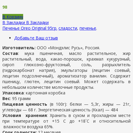
98
В Корзину
В Закладки
В Закладки
Печенье Oreo Original 95гр.
сладости
,
печенье
.
Добавьте Ваш отзыв
Изготовитель:
ООО «Мондэлис Русь», Россия.
Состав
: мука пшеничная, масло растительное, жир
растительный, вода, какао-порошок, крахмал кукурузный,
сироп глюкозно-фруктозный, соль, разрыхлитель
(гидрокарбонат натрия), эмульгаторы (лецитин соевый,
лецитин подсолнечный), ароматизатор ванилин. Содержит
пшеницу, глютен, лецитин соевый. Может содержать в
небольшом количестве молочные продукты.
Упаковка
: картонная коробка
Вес
: 95 грамм
Пищевая ценность
(в 100г): белки — 5,3г, жиры — 21г,
углеводы — 68 г. Энергетическая ценность (Ккал) — 484
Условия хранения
: Хранить в сухом и прохладном месте
при температуре от +15 С до +18`С и относительной
влажности воздуха 65%.
Срок годности:
12 месяцев