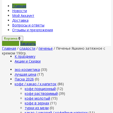
Главная
Новости
Мой Аккаунт
Доставка
Вопросы и ответы
Отзывы и предложения
Корзина
0
В корзину
Заказать
Главная
/
сладости
/
печенье
/ Печенье Яшкино затяжное с
кремом 190гр.
К празднику
Акции и Скидки
эко-косметика
(33)
лучшая цена
(17)
Пасха 2026
(0)
кофе / какао / к.напиток
(86)
кофе порционный
(12)
кофе растворимый
(39)
кофе молотый
(15)
кофе в зернах
(11)
турки из меди
(0)
какао / цикорий / кофейные напитки
(11)