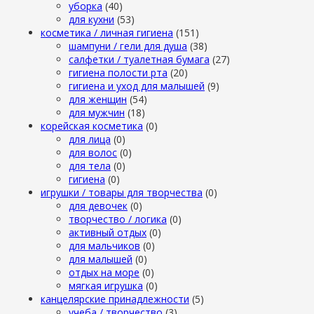
уборка
(40)
для кухни
(53)
косметика / личная гигиена
(151)
шампуни / гели для душа
(38)
салфетки / туалетная бумага
(27)
гигиена полости рта
(20)
гигиена и уход для малышей
(9)
для женщин
(54)
для мужчин
(18)
корейская косметика
(0)
для лица
(0)
для волос
(0)
для тела
(0)
гигиена
(0)
игрушки / товары для творчества
(0)
для девочек
(0)
творчество / логика
(0)
активный отдых
(0)
для мальчиков
(0)
для малышей
(0)
отдых на море
(0)
мягкая игрушка
(0)
канцелярские принадлежности
(5)
учеба / творчество
(3)