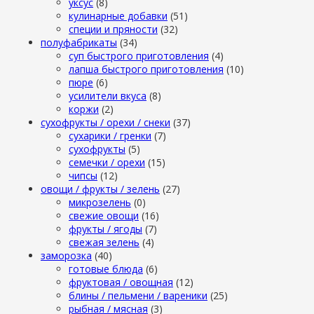
уксус
(8)
кулинарные добавки
(51)
специи и пряности
(32)
полуфабрикаты
(34)
суп быстрого приготовления
(4)
лапша быстрого приготовления
(10)
пюре
(6)
усилители вкуса
(8)
коржи
(2)
сухофрукты / орехи / снеки
(37)
сухарики / гренки
(7)
сухофрукты
(5)
семечки / орехи
(15)
чипсы
(12)
овощи / фрукты / зелень
(27)
микрозелень
(0)
свежие овощи
(16)
фрукты / ягоды
(7)
свежая зелень
(4)
заморозка
(40)
готовые блюда
(6)
фруктовая / овощная
(12)
блины / пельмени / вареники
(25)
рыбная / мясная
(3)