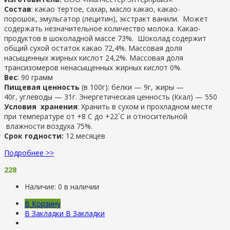
Состав
: какао тертое, сахар, масло какао, какао-
порошок, эмульгатор (лецитин), экстракт ванили. Может
содержать незначительное количество молока. Какао-
продуктов в шоколадной массе 73%. Шоколад содержит
общий сухой остаток какао 72,4%. Массовая доля
насыщенных жирных кислот 24,2%. Массовая доля
трансизомеров ненасыщенных жирных кислот 0%.
Вес
: 90 грамм
Пищевая ценность
(в 100г): белки — 9г, жиры —
40г, углеводы — 31г. Энергетическая ценность (Ккал) — 550
Условия хранения
: Хранить в сухом и прохладном месте
при температуре от +8 С до +22`С и относительной
влажности воздуха 75%.
Срок годности:
12 месяцев
Подробнее >>
228
Наличие:
0 в наличии
В Корзину
В Закладки
В Закладки