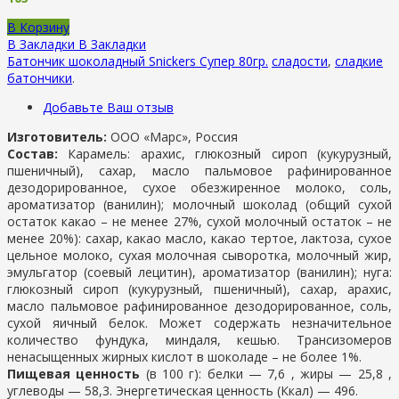
В Корзину
В Закладки
В Закладки
Батончик шоколадный Snickers Супер 80гр.
сладости
,
сладкие
батончики
.
Добавьте Ваш отзыв
Изготовитель:
ООО «Марс», Россия
Состав:
Карамель: арахис, глюкозный сироп (кукурузный,
пшеничный), сахар, масло пальмовое рафинированное
дезодорированное, сухое обезжиренное молоко, соль,
ароматизатор (ванилин); молочный шоколад (общий сухой
остаток какао – не менее 27%, сухой молочный остаток – не
менее 20%): сахар, какао масло, какао тертое, лактоза, сухое
цельное молоко, сухая молочная сыворотка, молочный жир,
эмульгатор (соевый лецитин), ароматизатор (ванилин); нуга:
глюкозный сироп (кукурузный, пшеничный), сахар, арахис,
масло пальмовое рафинированное дезодорированное, соль,
сухой яичный белок. Может содержать незначительное
количество фундука, миндаля, кешью. Трансизомеров
ненасыщенных жирных кислот в шоколаде – не более 1%.
Пищевая ценность
(в 100 г): белки — 7,6 , жиры — 25,8 ,
углеводы — 58,3. Энергетическая ценность (Ккал) — 496.