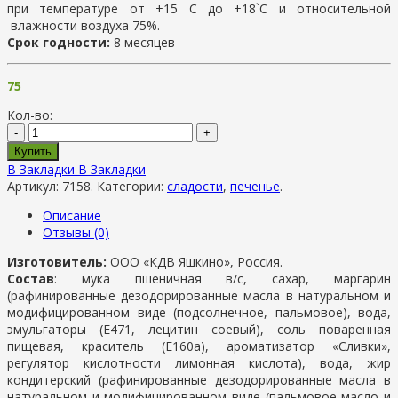
при температуре от +15 С до +18`С и относительной
влажности воздуха 75%.
Срок годности:
8 месяцев
75
Кол-во:
-
+
Купить
В Закладки
В Закладки
Артикул:
7158
.
Категории:
сладости
,
печенье
.
Описание
Отзывы (0)
Изготовитель:
ООО «КДВ Яшкино», Россия.
Состав
: мука пшеничная в/с, сахар, маргарин
(рафинированные дезодорированные масла в натуральном и
модифицированном виде (подсолнечное, пальмовое), вода,
эмульгаторы (Е471, лецитин соевый), соль поваренная
пищевая, краситель (Е160а), ароматизатор «Сливки»,
регулятор кислотности лимонная кислота), вода, жир
кондитерский (рафинированные дезодорированные масла в
натуральном и модифицированном виде (пальмовое масло и