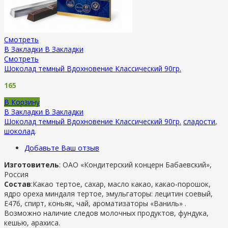
Смотреть
В Закладки
В Закладки
Смотреть
Шоколад темный Вдохновение Классический 90гр.
165
В Корзину
В Закладки
В Закладки
Шоколад темный Вдохновение Классический 90гр.
сладости
,
шоколад
.
Добавьте Ваш отзыв
Изготовитель
:
ОАО «Кондитерский концерн Бабаевский»,
Россия
Состав
:Какао тертое, сахар, масло какао, какао-порошок,
ядро ореха миндаля тертое, эмульгаторы: лецитин соевый,
Е476, спирт, коньяк, чай, ароматизаторы «Ваниль» .
Возможно наличие следов молочных продуктов, фундука,
кешью, арахиса.