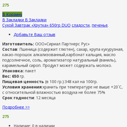
275
В Корзину
В Закладки
В Закладки
Сухой Завтрак «Хрутка» 650гр DUO
сладости
,
печенье
.
Добавьте Ваш отзыв
Изготовитель:
ООО»Сириал Партнерс Рус»
Состав
: Пшеница (содержит глютен), сахар, крупа кукурузная,
какао-порошок алкализованный,карбонат кальция, масло
подсолнечное, соль, ароматизатор натуральный (ваниль),
карамельный сироп. Продукт может содержать молоко.
Упаковка:
пакет
Вес: 650
гр.
Пищевая ценность
(в 100 гр.):348 кал на 100гр.
Условия хранения
:хранить при температуре не выше +20`С,
с относительной влажностью воздуха не более 75%
Срок годности
: 12 месяца
Подробнее >>
275
Наличие:
0 в наличии