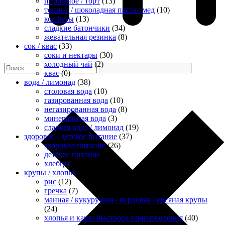
пирожное / торт
(13)
топинг / шоколадная паста / мед
(10)
конфеты
(13)
сладкие батончики
(34)
жевательная резинка
(8)
сок / квас
(33)
соки и нектары
(30)
холодный чай
(2)
квас
(0)
вода / лимонад
(38)
столовая вода
(10)
газированная вода
(10)
негазированная вода
(8)
минеральная вода
(3)
сладкая вода / лимонад
(19)
здоровое / детское питание
(37)
здоровое питание
(26)
детское питание
(8)
хлебцы
(2)
крупы / хлопья
(85)
рис
(12)
гречка
(7)
манная / кукурузная / перловая / овсяная крупы
(24)
хлопья и каши быстрого приготовления
(40)