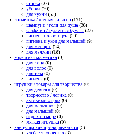
стирка
(27)
уборка
(39)
для кухни
(53)
косметика / личная гигиена
(151)
шампуни / гели для душа
(38)
салфетки / туалетная бумага
(27)
гигиена полости рта
(20)
гигиена и уход для малышей
(9)
для женщин
(54)
для мужчин
(18)
корейская косметика
(0)
для лица
(0)
для волос
(0)
для тела
(0)
гигиена
(0)
игрушки / товары для творчества
(0)
для девочек
(0)
творчество / логика
(0)
активный отдых
(0)
для мальчиков
(0)
для малышей
(0)
отдых на море
(0)
мягкая игрушка
(0)
канцелярские принадлежности
(5)
учеба / творчество
(3)