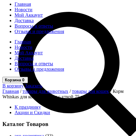
Главная
Новости
Мой Аккаунт
Доставка
Вопросы и ответы
Отзывы и предложения
Главная
Новости
Мой Аккаунт
Доставка
Вопросы и ответы
Отзывы и предложения
Корзина
0
В корзину
Заказать
Главная
/
товары для животных
/
товары для кошек
/ Корм
Whiskas для кошек паштет с уткой 75 г
К празднику
Акции и Скидки
Каталог Товаров
эко-косметика
(33)