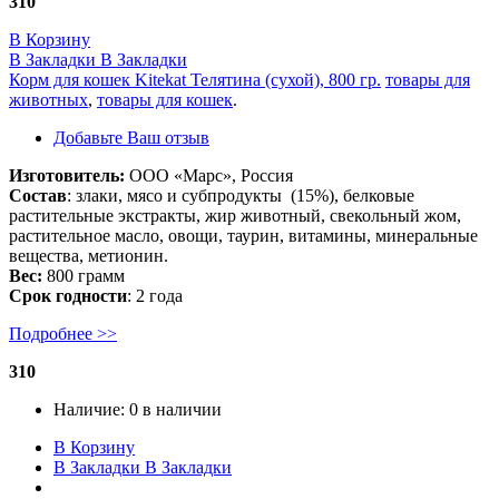
310
В Корзину
В Закладки
В Закладки
Корм для кошек Kitekat Телятина (сухой), 800 гр.
товары для
животных
,
товары для кошек
.
Добавьте Ваш отзыв
Изготовитель:
ООО «Марс», Россия
Состав
: злаки, мясо и субпродукты (15%), белковые
растительные экстракты, жир животный, свекольный жом,
растительное масло, овощи, таурин, витамины, минеральные
вещества, метионин.
Вес:
800 грамм
Срок годности
: 2 года
Подробнее >>
310
Наличие:
0 в наличии
В Корзину
В Закладки
В Закладки