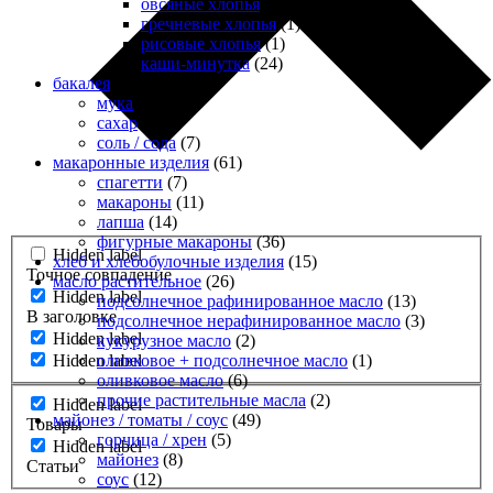
овсяные хлопья
(18)
гречневые хлопья
(1)
рисовые хлопья
(1)
каши-минутка
(24)
бакалея
(30)
мука
(16)
сахар
(7)
cоль / cода
(7)
макаронные изделия
(61)
cпагетти
(7)
макароны
(11)
лапша
(14)
фигурные макароны
(36)
Hidden label
хлеб и хлебобулочные изделия
(15)
Точное совпадение
масло растительное
(26)
Hidden label
подсолнечное рафинированное масло
(13)
В заголовке
подсолнечное нерафинированное масло
(3)
Hidden label
кукурузное масло
(2)
оливковое + подсолнечное масло
(1)
Hidden label
оливковое масло
(6)
прочие растительные масла
(2)
Hidden label
майонез / томаты / соус
(49)
Товары
горчица / хрен
(5)
Hidden label
майонез
(8)
Статьи
соус
(12)