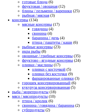
готовые блюда
(6)
фруктовая / овощная
(12)
блины / пельмени / вареники
(25)
рыбная / мясная
(3)
консервы
(134)
мясные консервы
(17)
говядина
(4)
свинина
(4)
баранина / дичь
(4)
птица / паштеты / каши
(6)
рыбные консервы
(23)
икра рыбы
(8)
овощные / грибные консервы
(35)
фруктово - ягодные консервы
(24)
оливки / маслины
(17)
оливки с косточкой
(5)
оливки без косточки
(9)
фаршированные оливки
(3)
горошек консервированный
(6)
кукуруза консервированная
(5)
рыба / морепродукты
(18)
мясо / мясопродукты
(10)
птица / кролик
(6)
свинина / говядина / баранина
(2)
субпродукты
(2)