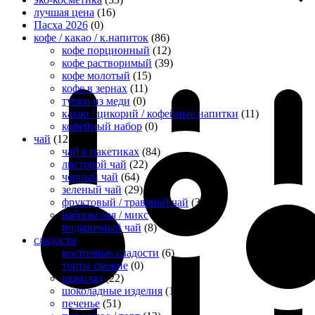
лучшая цена
(16)
Пасха 2026
(0)
кофе / какао / к.напиток
(86)
кофе порционный
(12)
кофе растворимый
(39)
кофе молотый
(15)
кофе в зернах
(11)
турки из меди
(0)
какао / цикорий / кофейные напитки
(11)
кофейный набор
(0)
чай
(123)
чай в пакетиках
(84)
листовой чай
(22)
черный чай
(64)
зеленый чай
(29)
фруктовый / травяной чай
(30)
наборы чая / микс
(9)
подарочный чай
(8)
сладости
(151)
восточные сладости
(6)
торты свежие
(0)
шоколад
(22)
шоколадные изделия
(1)
печенье
(51)