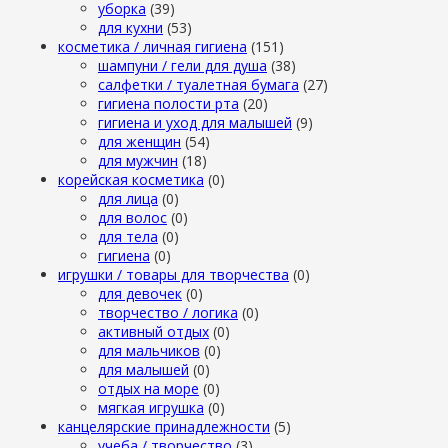
уборка
(39)
для кухни
(53)
косметика / личная гигиена
(151)
шампуни / гели для душа
(38)
салфетки / туалетная бумага
(27)
гигиена полости рта
(20)
гигиена и уход для малышей
(9)
для женщин
(54)
для мужчин
(18)
корейская косметика
(0)
для лица
(0)
для волос
(0)
для тела
(0)
гигиена
(0)
игрушки / товары для творчества
(0)
для девочек
(0)
творчество / логика
(0)
активный отдых
(0)
для мальчиков
(0)
для малышей
(0)
отдых на море
(0)
мягкая игрушка
(0)
канцелярские принадлежности
(5)
учеба / творчество
(3)