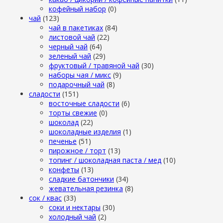
кофейный набор
(0)
чай
(123)
чай в пакетиках
(84)
листовой чай
(22)
черный чай
(64)
зеленый чай
(29)
фруктовый / травяной чай
(30)
наборы чая / микс
(9)
подарочный чай
(8)
сладости
(151)
восточные сладости
(6)
торты свежие
(0)
шоколад
(22)
шоколадные изделия
(1)
печенье
(51)
пирожное / торт
(13)
топинг / шоколадная паста / мед
(10)
конфеты
(13)
сладкие батончики
(34)
жевательная резинка
(8)
сок / квас
(33)
соки и нектары
(30)
холодный чай
(2)