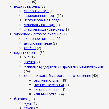
квас
(0)
вода / лимонад
(38)
столовая вода
(10)
газированная вода
(10)
негазированная вода
(8)
минеральная вода
(3)
сладкая вода / лимонад
(19)
здоровое / детское питание
(37)
здоровое питание
(26)
детское питание
(8)
хлебцы
(2)
крупы / хлопья
(85)
рис
(12)
гречка
(7)
манная / кукурузная / перловая / овсяная крупы
(24)
хлопья и каши быстрого приготовления
(40)
овсяные хлопья
(18)
гречневые хлопья
(1)
рисовые хлопья
(1)
каши-минутка
(24)
бакалея
(30)
мука
(16)
сахар
(7)