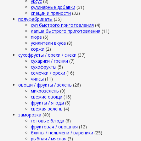
уксус
(8)
кулинарные добавки
(51)
специи и пряности
(32)
полуфабрикаты
(35)
суп быстрого приготовления
(4)
лапша быстрого приготовления
(11)
пюре
(6)
усилители вкуса
(8)
коржи
(2)
сухофрукты / орехи / снеки
(37)
сухарики / гренки
(7)
сухофрукты
(5)
семечки / орехи
(16)
чипсы
(11)
овощи / фрукты / зелень
(26)
микрозелень
(0)
свежие овощи
(16)
фрукты / ягоды
(6)
свежая зелень
(4)
заморозка
(40)
готовые блюда
(6)
фруктовая / овощная
(12)
блины / пельмени / вареники
(25)
рыбная / мясная
(3)