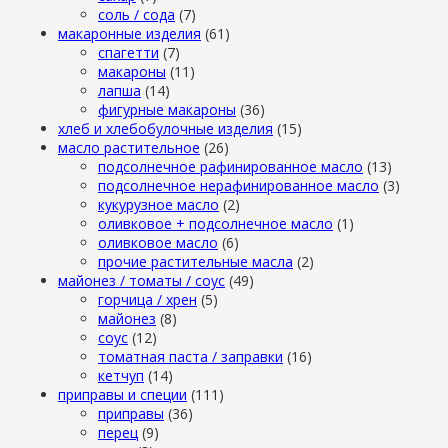
cоль / cода
(7)
макаронные изделия
(61)
cпагетти
(7)
макароны
(11)
лапша
(14)
фигурные макароны
(36)
хлеб и хлебобулочные изделия
(15)
масло растительное
(26)
подсолнечное рафинированное масло
(13)
подсолнечное нерафинированное масло
(3)
кукурузное масло
(2)
оливковое + подсолнечное масло
(1)
оливковое масло
(6)
прочие растительные масла
(2)
майонез / томаты / соус
(49)
горчица / хрен
(5)
майонез
(8)
соус
(12)
томатная паста / заправки
(16)
кетчуп
(14)
приправы и специи
(111)
приправы
(36)
перец
(9)