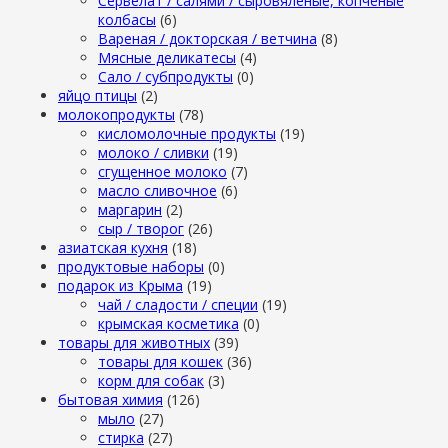
Сервелат / салями / сыровяленые, копченые
колбасы
(6)
Вареная / докторская / ветчина
(8)
Мясные деликатесы
(4)
Сало / субпродукты
(0)
яйцо птицы
(2)
молокопродукты
(78)
кисломолочные продукты
(19)
молоко / сливки
(19)
сгущенное молоко
(7)
масло сливочное
(6)
маргарин
(2)
сыр / творог
(26)
азиатская кухня
(18)
продуктовые наборы
(0)
подарок из Крыма
(19)
чай / сладости / специи
(19)
крымская косметика
(0)
товары для животных
(39)
товары для кошек
(36)
корм для собак
(3)
бытовая химия
(126)
мыло
(27)
стирка
(27)