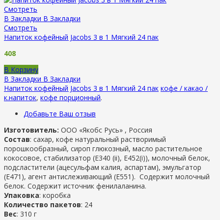
Смотреть
В Закладки
В Закладки
Смотреть
Напиток кофейный Jacobs 3 в 1 Мягкий 24 пак
408
В Корзину
В Закладки
В Закладки
Напиток кофейный Jacobs 3 в 1 Мягкий 24 пак
кофе / какао /
к.напиток
,
кофе порционный
.
Добавьте Ваш отзыв
Изготовитель:
ООО «Якобс Русь» , Россия
Состав
: сахар, кофе натуральный растворимый
порошкообразный, сироп глюкозный, масло растительное
кокосовое, стабилизатор (Е340 (ii), Е452(i)), молочный белок,
подсластители (ацесульфам калия, аспартам), эмульгатор
(Е471), агент антислеживающий (Е551). Содержит молочный
белок. Содержит источник фенилаланина.
Упаковка
: коробка
Количество пакетов
: 24
Вес
: 310 г