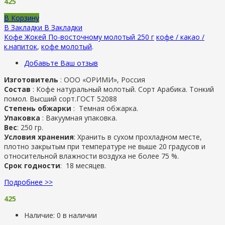
425
В Корзину
В Закладки
В Закладки
Кофе Жокей По-восточному молотый 250 г
кофе / какао /
к.напиток
,
кофе молотый
.
Добавьте Ваш отзыв
Изготовитель
:
ООО «ОРИМИ», Россия
Состав
: Кофе натуральный молотый. Сорт Арабика. Тонкий
помол. Высший сорт.ГОСТ 52088
Степень обжарки
: Темная обжарка.
Упаковка
: Вакуумная упаковка.
Вес
: 250 гр.
Условия хранения
: Хранить в сухом прохладном месте,
плотно закрытым при температуре не выше 20 градусов и
относительной влажности воздуха не более 75 %.
Срок годности
: 18 месяцев.
Подробнее >>
425
Наличие:
0 в наличии