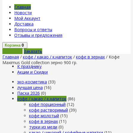
Главная
Новости
Мой Аккаунт
Доставка
Вопросы и ответы
Отзывы и предложения
Корзина
0
В корзину
Заказать
Главная
/
кофе / какао / к.напиток
/
кофе в зернах
/ Кофе
Maximus Gold collection зерно 900 гр.
К празднику
Акции и Скидки
эко-косметика
(33)
лучшая цена
(16)
Пасха 2026
(0)
кофе / какао / к.напиток
(86)
кофе порционный
(12)
кофе растворимый
(39)
кофе молотый
(15)
кофе в зернах
(11)
турки из меди
(0)
какао / цикорий / кофейные напитки
(11)