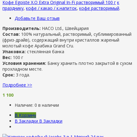
Кофе Egoiste X.O Extra Original In-Fi растворимый 100 г
к
празднику
,
кофе / какао / к.напиток
,
кофе растворимый
.
Добавьте Ваш отзыв
Производитель:
HACO Ltd., Швейцария
Состав:
100% натуральный, растворимый, сублимированный
(фриз-драйв), содержащий внутри кристаллов жареный
молотый кофе Арабика Grand Cru.
Упаковка:
стеклянная банка
Вес:
100 г
Условия хранения:
Банку хранить плотно закрытой в сухом
прохладном месте.
Срок:
3 года.
Подробнее >>
1 100
Наличие:
0 в наличии
В Корзину
В Закладки
В Закладки