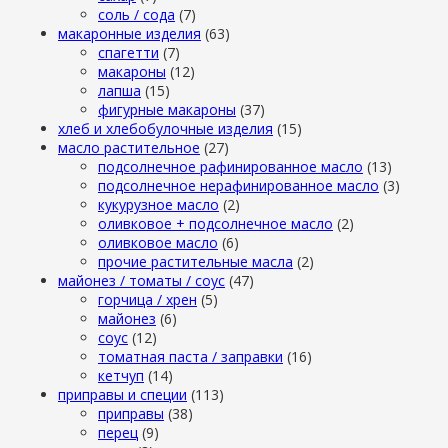
cоль / cода
(7)
макаронные изделия
(63)
cпагетти
(7)
макароны
(12)
лапша
(15)
фигурные макароны
(37)
хлеб и хлебобулочные изделия
(15)
масло растительное
(27)
подсолнечное рафинированное масло
(13)
подсолнечное нерафинированное масло
(3)
кукурузное масло
(2)
оливковое + подсолнечное масло
(2)
оливковое масло
(6)
прочие растительные масла
(2)
майонез / томаты / соус
(47)
горчица / хрен
(5)
майонез
(6)
соус
(12)
томатная паста / заправки
(16)
кетчуп
(14)
приправы и специи
(113)
приправы
(38)
перец
(9)