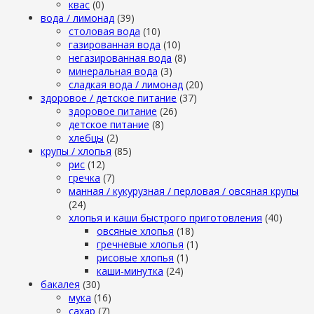
квас
(0)
вода / лимонад
(39)
столовая вода
(10)
газированная вода
(10)
негазированная вода
(8)
минеральная вода
(3)
сладкая вода / лимонад
(20)
здоровое / детское питание
(37)
здоровое питание
(26)
детское питание
(8)
хлебцы
(2)
крупы / хлопья
(85)
рис
(12)
гречка
(7)
манная / кукурузная / перловая / овсяная крупы
(24)
хлопья и каши быстрого приготовления
(40)
овсяные хлопья
(18)
гречневые хлопья
(1)
рисовые хлопья
(1)
каши-минутка
(24)
бакалея
(30)
мука
(16)
сахар
(7)