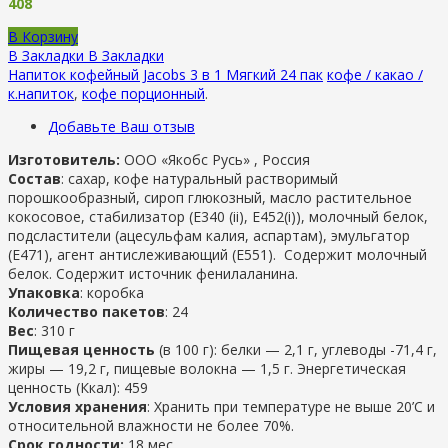
408
В Корзину
В Закладки
В Закладки
Напиток кофейный Jacobs 3 в 1 Мягкий 24 пак
кофе / какао /
к.напиток
,
кофе порционный
.
Добавьте Ваш отзыв
Изготовитель:
ООО «Якобс Русь» , Россия
Состав
: сахар, кофе натуральный растворимый
порошкообразный, сироп глюкозный, масло растительное
кокосовое, стабилизатор (Е340 (ii), Е452(i)), молочный белок,
подсластители (ацесульфам калия, аспартам), эмульгатор
(Е471), агент антислеживающий (Е551). Содержит молочный
белок. Содержит источник фенилаланина.
Упаковка
: коробка
Количество пакетов
: 24
Вес
: 310 г
Пищевая ценность
(в 100 г): белки — 2,1 г, углеводы -71,4 г,
жиры — 19,2 г, пищевые волокна — 1,5 г. Энергетическая
ценность (Ккал): 459
Условия хранения
: Хранить при температуре не выше 20’С и
относительной влажности не более 70%.
Срок годности:
18 мес.