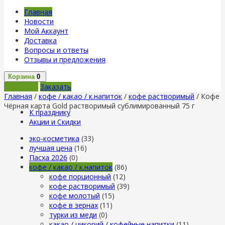
Главная
Новости
Мой Аккаунт
Доставка
Вопросы и ответы
Отзывы и предложения
Корзина
0
В корзину
Заказать
Главная
/
кофе / какао / к.напиток
/
кофе растворимый
/ Кофе
Чёрная карта Gold растворимый сублимированный 75 г
К празднику
Акции и Скидки
эко-косметика
(33)
лучшая цена
(16)
Пасха 2026
(0)
кофе / какао / к.напиток
(86)
кофе порционный
(12)
кофе растворимый
(39)
кофе молотый
(15)
кофе в зернах
(11)
турки из меди
(0)
какао / цикорий / кофейные напитки
(11)