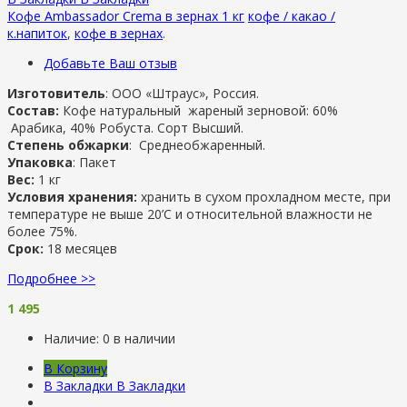
Кофе Ambassador Crema в зернах 1 кг
кофе / какао /
к.напиток
,
кофе в зернах
.
Добавьте Ваш отзыв
Изготовитель
: ООО «Штраус», Россия.
Состав:
Кофе натуральный жареный зерновой: 60%
Арабика, 40% Робуста. Сорт Высший.
Степень обжарки
: Среднеобжаренный.
Упаковка
: Пакет
Вес:
1 кг
Условия хранения:
хранить в сухом прохладном месте, при
температуре не выше 20’С и относительной влажности не
более 75%.
Срок:
18 месяцев
Подробнее >>
1 495
Наличие:
0 в наличии
В Корзину
В Закладки
В Закладки