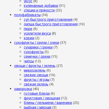
уксус
(8)
кулинарные добавки
(51)
специи и пряности
(32)
полуфабрикаты
(34)
суп быстрого приготовления
(4)
лапша быстрого приготовления
(10)
пюре
(6)
усилители вкуса
(8)
коржи
(2)
сухофрукты / орехи / снеки
(37)
сухарики / гренки
(7)
сухофрукты
(5)
семечки / орехи
(15)
чипсы
(12)
овощи / фрукты / зелень
(27)
микрозелень
(0)
свежие овощи
(16)
фрукты / ягоды
(7)
свежая зелень
(4)
заморозка
(40)
готовые блюда
(6)
фруктовая / овощная
(12)
блины / пельмени / вареники
(25)
рыбная / мясная
(3)