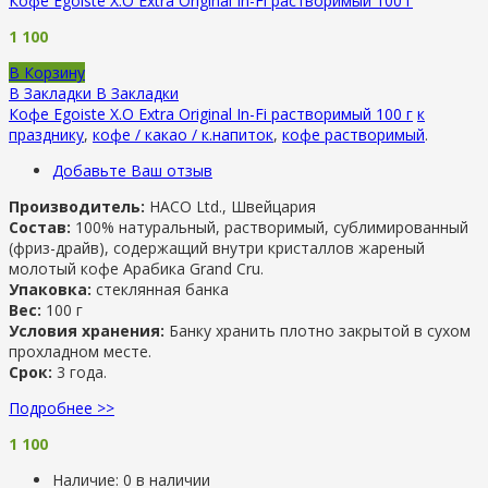
Кофе Egoiste X.O Extra Original In-Fi растворимый 100 г
1 100
В Корзину
В Закладки
В Закладки
Кофе Egoiste X.O Extra Original In-Fi растворимый 100 г
к
празднику
,
кофе / какао / к.напиток
,
кофе растворимый
.
Добавьте Ваш отзыв
Производитель:
HACO Ltd., Швейцария
Состав:
100% натуральный, растворимый, сублимированный
(фриз-драйв), содержащий внутри кристаллов жареный
молотый кофе Арабика Grand Cru.
Упаковка:
стеклянная банка
Вес:
100 г
Условия хранения:
Банку хранить плотно закрытой в сухом
прохладном месте.
Срок:
3 года.
Подробнее >>
1 100
Наличие:
0 в наличии