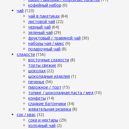
кофейный набор
(0)
чай
(123)
чай в пакетиках
(84)
листовой чай
(22)
черный чай
(64)
зеленый чай
(29)
фруктовый / травяной чай
(30)
наборы чая / микс
(9)
подарочный чай
(8)
сладости
(156)
восточные сладости
(8)
торты свежие
(0)
шоколад
(22)
шоколадные изделия
(1)
печенье
(56)
пирожное / торт
(15)
топинг / шоколадная паста / мед
(10)
конфеты
(14)
сладкие батончики
(34)
жевательная резинка
(8)
сок / квас
(32)
соки и нектары
(29)
холодный чай
(2)