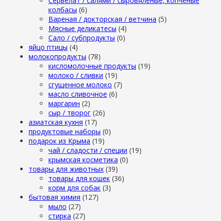
Сервелат / салями / сыровяленые, копченые
колбасы
(6)
Вареная / докторская / ветчина
(5)
Мясные деликатесы
(4)
Сало / субпродукты
(0)
яйцо птицы
(4)
молокопродукты
(78)
кисломолочные продукты
(19)
молоко / сливки
(19)
сгущенное молоко
(7)
масло сливочное
(6)
маргарин
(2)
сыр / творог
(26)
азиатская кухня
(17)
продуктовые наборы
(0)
подарок из Крыма
(19)
чай / сладости / специи
(19)
крымская косметика
(0)
товары для животных
(39)
товары для кошек
(36)
корм для собак
(3)
бытовая химия
(127)
мыло
(27)
стирка
(27)