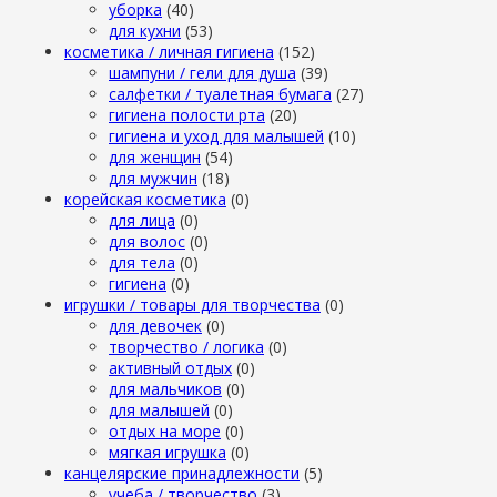
уборка
(40)
для кухни
(53)
косметика / личная гигиена
(152)
шампуни / гели для душа
(39)
салфетки / туалетная бумага
(27)
гигиена полости рта
(20)
гигиена и уход для малышей
(10)
для женщин
(54)
для мужчин
(18)
корейская косметика
(0)
для лица
(0)
для волос
(0)
для тела
(0)
гигиена
(0)
игрушки / товары для творчества
(0)
для девочек
(0)
творчество / логика
(0)
активный отдых
(0)
для мальчиков
(0)
для малышей
(0)
отдых на море
(0)
мягкая игрушка
(0)
канцелярские принадлежности
(5)
учеба / творчество
(3)