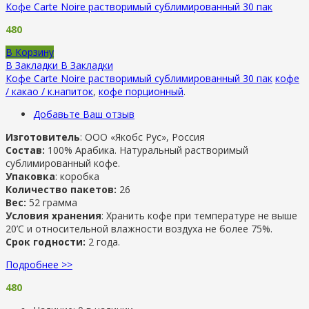
Кофе Carte Noire растворимый сублимированный 30 пак
480
В Корзину
В Закладки
В Закладки
Кофе Carte Noire растворимый сублимированный 30 пак
кофе
/ какао / к.напиток
,
кофе порционный
.
Добавьте Ваш отзыв
Изготовитель
: ООО «Якобс Рус», Россия
Состав:
100% Арабика. Натуральный растворимый
сублимированный кофе.
Упаковка
: коробка
Количество пакетов:
26
Вес:
52 грамма
Условия хранения
: Хранить кофе при температуре не выше
20’C и относительной влажности воздуха не более 75%.
Срок годности:
2 года.
Подробнее >>
480