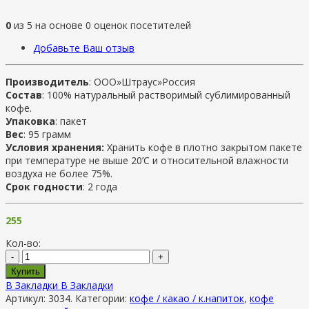
0
из
5
на основе
0
оценок посетителей
Добавьте Ваш отзыв
Производитель
: ООО»Штраус»Россия
Состав
: 100% натуральный растворимый сублимированный
кофе.
Упаковка
: пакет
Вес
: 95 грамм
Условия хранения:
Хранить кофе в плотно закрытом пакете
при температуре не выше 20’C и относительной влажности
воздуха не более 75%.
Срок годности
: 2 года
255
Кол-во:
-
+
Купить
В Закладки
В Закладки
Артикул:
3034
.
Категории:
кофе / какао / к.напиток
,
кофе