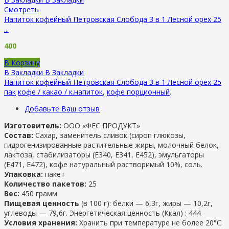
Смотреть
Напиток кофейный Петровская Слобода 3 в 1 Лесной орех 25
...
400
В Корзину
В Закладки
В Закладки
Напиток кофейный Петровская Слобода 3 в 1 Лесной орех 25
пак
кофе / какао / к.напиток
,
кофе порционный
.
Добавьте Ваш отзыв
Изготовитель:
ООО «ФЕС ПРОДУКТ»
Состав:
Сахар, заменитель сливок (сироп глюкозы,
гидрогенизированные растительные жиры, молочный белок,
лактоза, стабилизаторы (Е340, Е341, Е452), эмульгаторы
(Е471, Е472), кофе натуральный растворимый 10%, соль.
Упаковка:
пакет
Количество пакетов:
25
Вес:
450 грамм
Пищевая ценность
(в 100 г): белки — 6,3г, жиры — 10,2г,
углеводы — 79,6г. Энергетическая ценность (Ккал) : 444
Условия хранения:
Хранить при температуре не более 20°Ϲ