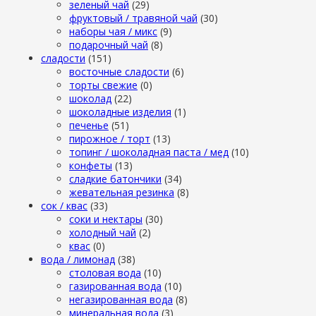
зеленый чай
(29)
фруктовый / травяной чай
(30)
наборы чая / микс
(9)
подарочный чай
(8)
сладости
(151)
восточные сладости
(6)
торты свежие
(0)
шоколад
(22)
шоколадные изделия
(1)
печенье
(51)
пирожное / торт
(13)
топинг / шоколадная паста / мед
(10)
конфеты
(13)
сладкие батончики
(34)
жевательная резинка
(8)
сок / квас
(33)
соки и нектары
(30)
холодный чай
(2)
квас
(0)
вода / лимонад
(38)
столовая вода
(10)
газированная вода
(10)
негазированная вода
(8)
минеральная вода
(3)