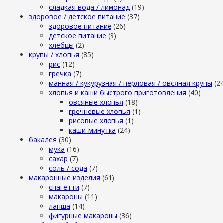
сладкая вода / лимонад
(19)
здоровое / детское питание
(37)
здоровое питание
(26)
детское питание
(8)
хлебцы
(2)
крупы / хлопья
(85)
рис
(12)
гречка
(7)
манная / кукурузная / перловая / овсяная крупы
(2
хлопья и каши быстрого приготовления
(40)
овсяные хлопья
(18)
гречневые хлопья
(1)
рисовые хлопья
(1)
каши-минутка
(24)
бакалея
(30)
мука
(16)
сахар
(7)
cоль / cода
(7)
макаронные изделия
(61)
cпагетти
(7)
макароны
(11)
лапша
(14)
фигурные макароны
(36)