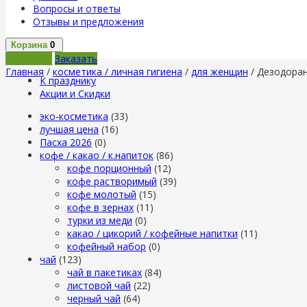
Вопросы и ответы
Отзывы и предложения
Корзина
0
В корзину
Заказать
Главная
/
косметика / личная гигиена
/
для женщин
/ Дезодоран
К празднику
Акции и Скидки
эко-косметика
(33)
лучшая цена
(16)
Пасха 2026
(0)
кофе / какао / к.напиток
(86)
кофе порционный
(12)
кофе растворимый
(39)
кофе молотый
(15)
кофе в зернах
(11)
турки из меди
(0)
какао / цикорий / кофейные напитки
(11)
кофейный набор
(0)
чай
(123)
чай в пакетиках
(84)
листовой чай
(22)
черный чай
(64)