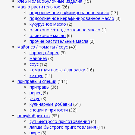
хлеб и хлебобулочные изделия
(15)
масло растительное
(26)
подсолнечное рафинированное масло
(13)
подсолнечное нерафинированное масло
(3)
кукурузное масло
(2)
оливковое + подсолнечное масло
(1)
оливковое масло
(6)
прочие растительные масла
(2)
майонез / томаты / соус
(49)
горчица / хрен
(5)
майонез
(8)
соус
(12)
томатная паста / заправки
(16)
кетчуп
(14)
приправы и специи
(111)
приправы
(36)
перец
(9)
уксус
(8)
кулинарные добавки
(51)
специи и пряности
(32)
полуфабрикаты
(35)
суп быстрого приготовления
(4)
лапша быстрого приготовления
(11)
пюре
(6)