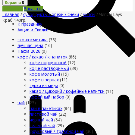
Корзина
0
В корзину
Заказать
Главная
/
сухофрукты / орехи / снеки
/
чипсы
/ Чипсы Lays
Краб 140гр.
К празднику
Акции и Скидки
эко-косметика
(33)
лучшая цена
(16)
Пасха 2026
(0)
кофе / какао / к.напиток
(86)
кофе порционный
(12)
кофе растворимый
(39)
кофе молотый
(15)
кофе в зернах
(11)
турки из меди
(0)
какао / цикорий / кофейные напитки
(11)
кофейный набор
(0)
чай
(123)
чай в пакетиках
(84)
листовой чай
(22)
черный чай
(64)
зеленый чай
(29)
фруктовый / травяной чай
(30)