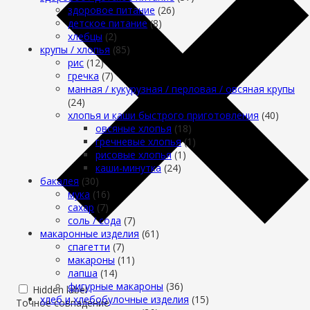
здоровое питание
(26)
детское питание
(8)
хлебцы
(2)
крупы / хлопья
(85)
рис
(12)
гречка
(7)
манная / кукурузная / перловая / овсяная крупы
(24)
хлопья и каши быстрого приготовления
(40)
овсяные хлопья
(18)
гречневые хлопья
(1)
рисовые хлопья
(1)
каши-минутка
(24)
бакалея
(30)
мука
(16)
сахар
(7)
cоль / cода
(7)
макаронные изделия
(61)
cпагетти
(7)
макароны
(11)
лапша
(14)
фигурные макароны
(36)
Hidden label
хлеб и хлебобулочные изделия
(15)
Точное совпадение