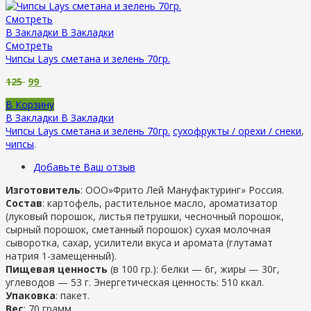
Смотреть
В Закладки
В Закладки
Смотреть
Чипсы Lays сметана и зелень 70гр.
125
99
В Корзину
В Закладки
В Закладки
Чипсы Lays сметана и зелень 70гр.
сухофрукты / орехи / снеки
,
чипсы
.
Добавьте Ваш отзыв
Изготовитель
: ООО»Фрито Лей Мануфактуринг» Россия.
Состав
: картофель, растительное масло, ароматизатор
(луковый порошок, листья петрушки, чесночный порошок,
сырный порошок, сметанный порошок) сухая молочная
сыворотка, сахар, усилители вкуса и аромата (глутамат
натрия 1-замещенный).
Пищевая ценность
(в 100 гр.): белки — 6г, жиры — 30г,
углеводов — 53 г. Энергетическая ценность: 510 ккал.
Упаковка
: пакет.
Вес
: 70 грамм