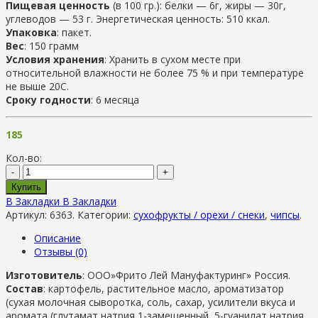
Пищевая ценность
(в 100 гр.): белки — 6г, жиры — 30г,
углеводов — 53 г. Энергетическая ценность: 510 ккал.
Упаковка
: пакет.
Вес
: 150 грамм
Условия хранения
: Хранить в сухом месте при
относительной влажности не более 75 % и при температуре
не выше 20С.
Сроку годности
: 6 месяца
185
Кол-во:
-
+
Купить
В Закладки
В Закладки
Артикул:
6363
.
Категории:
сухофрукты / орехи / снеки
,
чипсы
.
Описание
Отзывы (0)
Изготовитель
: ООО»Фрито Лей Мануфактуринг» Россия.
Состав
: картофель, растительное масло, ароматизатор
(сухая молочная сыворотка, соль, сахар, усилители вкуса и
аромата (глутамат натрия 1-замещенный, 5-гуанилат натрия