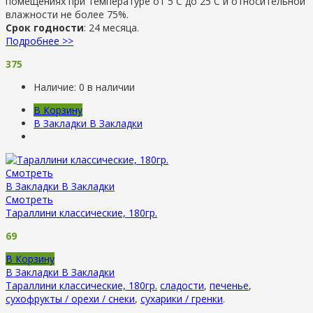
помещениях при температуре от 5 С до 25 С и относительной
влажности не более 75%.
Срок годности
: 24 месяца.
Подробнее >>
375
Наличие:
0 в наличии
В Корзину
В Закладки
В Закладки
Смотреть
В Закладки
В Закладки
Смотреть
Тараллини классические, 180гр.
69
В Корзину
В Закладки
В Закладки
Тараллини классические, 180гр.
сладости
,
печенье
,
сухофрукты / орехи / снеки
,
сухарики / гренки
.