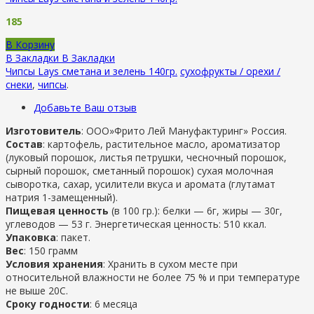
185
В Корзину
В Закладки
В Закладки
Чипсы Lays сметана и зелень 140гр.
сухофрукты / орехи /
снеки
,
чипсы
.
Добавьте Ваш отзыв
Изготовитель
: ООО»Фрито Лей Мануфактуринг» Россия.
Состав
: картофель, растительное масло, ароматизатор
(луковый порошок, листья петрушки, чесночный порошок,
сырный порошок, сметанный порошок) сухая молочная
сыворотка, сахар, усилители вкуса и аромата (глутамат
натрия 1-замещенный).
Пищевая ценность
(в 100 гр.): белки — 6г, жиры — 30г,
углеводов — 53 г. Энергетическая ценность: 510 ккал.
Упаковка
: пакет.
Вес
: 150 грамм
Условия хранения
: Хранить в сухом месте при
относительной влажности не более 75 % и при температуре
не выше 20С.
Сроку годности
: 6 месяца