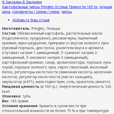
В Закладки
В Закладки
Картофельные чипсы Pringles Острые Пряности 165 гр.
лучшая
цена
,
сухофрукты / орехи / снеки
,
чипсы
.
Добавьте Ваш отзыв
Изготовитель
: Pringles, Польша
Состав
: Обезвоженный картофель, растительные масла
(подсолнечное, кукурузное), рисовая мука, пшеничный
крахмал, мука кукурузная, приправа со вкусом зеленого лука
(луковый порошок, декстроза, усилители вкуса и аромата
(глутамат натрия 1-замещенный, 5′-гуанилат натрия 2-
замещенный, 5′-инозинат натрия 2-замещенный),
картофельный крахмал, сахар, ароматизаторы, порошок лука-
порей, порошок зеленого лука, сироп глюкозный, молочный
белок, регуляторы кислотности (лимонная кислота, молочная
кислота), регулятор кислотности (лактат кальция)),
эмульгатор (e471), мальтодекстрин, соль, краситель (аннато).
Пищевая ценность
(в 100 гр.): Энергетическая ценность 526
ккал.
Упаковка
: туба.
Вес
: 165 грамм
Условия хранения
: Хранить в сухом месте при
относительной влажности не более 75 % и при температуре