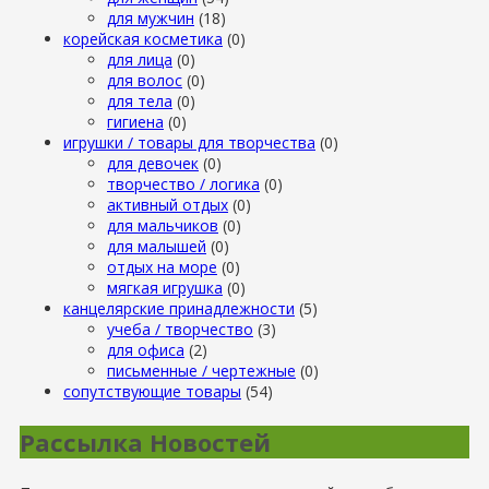
для мужчин
(18)
корейская косметика
(0)
для лица
(0)
для волос
(0)
для тела
(0)
гигиена
(0)
игрушки / товары для творчества
(0)
для девочек
(0)
творчество / логика
(0)
активный отдых
(0)
для мальчиков
(0)
для малышей
(0)
отдых на море
(0)
мягкая игрушка
(0)
канцелярские принадлежности
(5)
учеба / творчество
(3)
для офиса
(2)
письменные / чертежные
(0)
сопутствующие товары
(54)
Рассылка Новостей