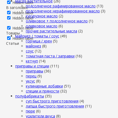
масло растительное
(26)
Hidden label
подсолнечное рафинированное масло
(13)
В заголовке
подсолнечное нерафинированное масло
(3)
Hidden label
кукурузное масло
(2)
Hidden label
оливковое + подсолнечное масло
(1)
оливковое масло
(6)
Hidden label
прочие растительные масла
(2)
Товары
майонез / томаты / соус
(49)
Hidden label
горчица / хрен
(5)
Статьи
майонез
(8)
соус
(12)
томатная паста / заправки
(16)
кетчуп
(14)
приправы и специи
(111)
приправы
(36)
перец
(9)
уксус
(8)
кулинарные добавки
(51)
специи и пряности
(32)
полуфабрикаты
(35)
суп быстрого приготовления
(4)
лапша быстрого приготовления
(11)
пюре
(6)
усилители вкуса
(8)