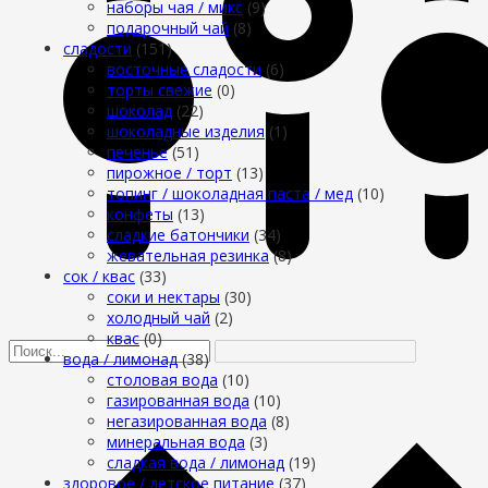
наборы чая / микс
(9)
подарочный чай
(8)
сладости
(151)
восточные сладости
(6)
торты свежие
(0)
шоколад
(22)
шоколадные изделия
(1)
печенье
(51)
пирожное / торт
(13)
топинг / шоколадная паста / мед
(10)
конфеты
(13)
сладкие батончики
(34)
жевательная резинка
(8)
сок / квас
(33)
соки и нектары
(30)
холодный чай
(2)
квас
(0)
вода / лимонад
(38)
столовая вода
(10)
газированная вода
(10)
негазированная вода
(8)
минеральная вода
(3)
сладкая вода / лимонад
(19)
здоровое / детское питание
(37)