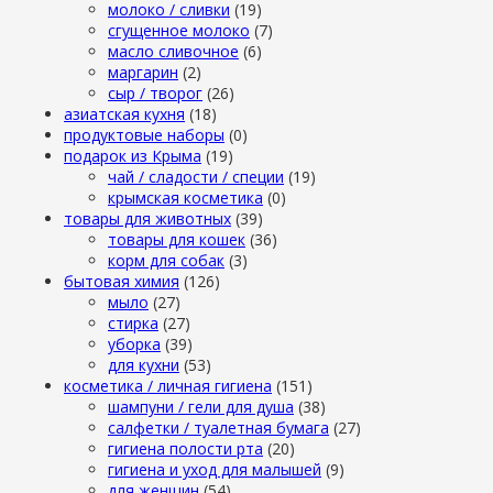
молоко / сливки
(19)
сгущенное молоко
(7)
масло сливочное
(6)
маргарин
(2)
сыр / творог
(26)
азиатская кухня
(18)
продуктовые наборы
(0)
подарок из Крыма
(19)
чай / сладости / специи
(19)
крымская косметика
(0)
товары для животных
(39)
товары для кошек
(36)
корм для собак
(3)
бытовая химия
(126)
мыло
(27)
стирка
(27)
уборка
(39)
для кухни
(53)
косметика / личная гигиена
(151)
шампуни / гели для душа
(38)
салфетки / туалетная бумага
(27)
гигиена полости рта
(20)
гигиена и уход для малышей
(9)
для женщин
(54)