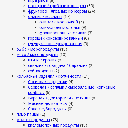
икра рыбы
(8)
овощные / грибные консервы
(35)
фруктово - ягодные консервы
(24)
оливки / маслины
(17)
оливки с косточкой
(5)
оливки без косточки
(9)
фаршированные оливки
(3)
горошек консервированный
(6)
кукуруза консервированная
(5)
рыба / морепродукты
(18)
мясо / мясопродукты
(10)
птица / кролик
(6)
свинина / говядина / баранина
(2)
субпродукты
(2)
колбасные изделия / копчености
(21)
Сосиски / сардельки
(4)
Сервелат / салями / сыровяленые, копченые
колбасы
(6)
Вареная / докторская / ветчина
(8)
Мясные деликатесы
(4)
Сало / субпродукты
(0)
яйцо птицы
(2)
молокопродукты
(78)
кисломолочные продукты
(19)