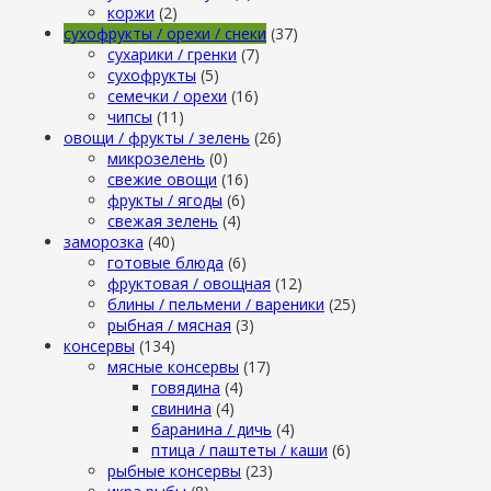
коржи
(2)
сухофрукты / орехи / снеки
(37)
сухарики / гренки
(7)
сухофрукты
(5)
семечки / орехи
(16)
чипсы
(11)
овощи / фрукты / зелень
(26)
микрозелень
(0)
свежие овощи
(16)
фрукты / ягоды
(6)
свежая зелень
(4)
заморозка
(40)
готовые блюда
(6)
фруктовая / овощная
(12)
блины / пельмени / вареники
(25)
рыбная / мясная
(3)
консервы
(134)
мясные консервы
(17)
говядина
(4)
свинина
(4)
баранина / дичь
(4)
птица / паштеты / каши
(6)
рыбные консервы
(23)