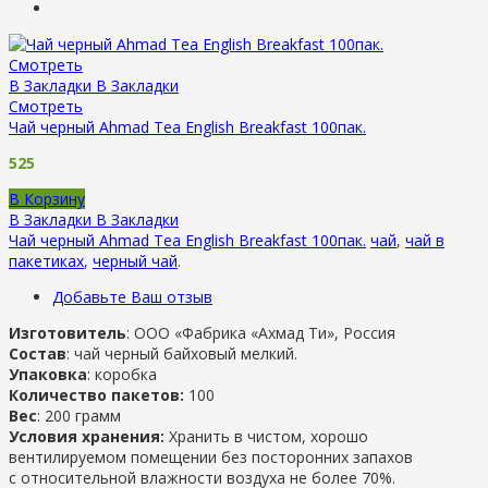
Смотреть
В Закладки
В Закладки
Смотреть
Чай черный Ahmad Tea English Breakfast 100пак.
525
В Корзину
В Закладки
В Закладки
Чай черный Ahmad Tea English Breakfast 100пак.
чай
,
чай в
пакетиках
,
черный чай
.
Добавьте Ваш отзыв
Изготовитель
: ООО «Фабрика «Ахмад Ти», Россия
Состав
: чай черный байховый мелкий.
Упаковка
: коробка
Количество пакетов:
100
Вес
: 200 грамм
Условия хранения:
Хранить в чистом, хорошо
вентилируемом помещении без посторонних запахов
с относительной влажности воздуха не более 70%.