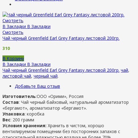
Смотреть
В Закладки
В Закладки
Смотреть
Чай черный Greenfield Earl Grey Fantasy листовой 200гр.
310
В Корзину
В Закладки
В Закладки
Чай черный Greenfield Earl Grey Fantasy листовой 200гр.
чай
,
листовой чай
,
черный чай
.
Добавьте Ваш отзыв
Изготовитель
:ООО «Орими», Россия
Состав
: Чай черный байховый, натуральный ароматизатор
«бергамот», ароматизатор «бергамот».
Упаковка
: коробка
Вес
: 200 грамм
Условия хранения:
Хранить в чистом, хорошо
вентилируемом помещении без посторонних запахов с
относительной влажностью воздуха не более 70%.