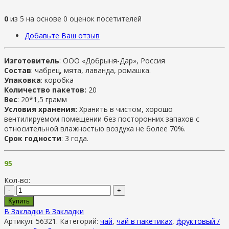
0
из
5
на основе
0
оценок посетителей
Добавьте Ваш отзыв
Изготовитель
: ООО «Добрыня-Дар», Россия
Состав
: чабрец, мята, лаванда, ромашка.
Упаковка
: коробка
Количество пакетов:
20
Вес
: 20*1,5 грамм
Условия хранения:
Хранить в чистом, хорошо
вентилируемом помещении без посторонних запахов с
относительной влажностью воздуха не более 70%.
Срок годности
: 3 года.
95
Кол-во:
-
+
Купить
В Закладки
В Закладки
Артикул:
56321
.
Категорий:
чай
,
чай в пакетиках
,
фруктовый /