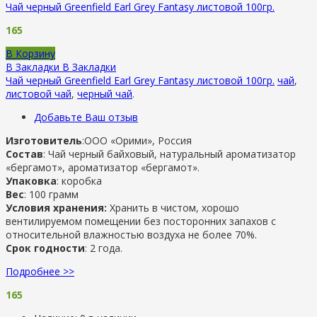
Чай черный Greenfield Earl Grey Fantasy листовой 100гр.
165
В Корзину
В Закладки
В Закладки
Чай черный Greenfield Earl Grey Fantasy листовой 100гр.
чай
,
листовой чай
,
черный чай
.
Добавьте Ваш отзыв
Изготовитель
:ООО «Орими», Россия
Состав
: Чай черный байховый, натуральный ароматизатор
«бергамот», ароматизатор «бергамот».
Упаковка
: коробка
Вес
: 100 грамм
Условия хранения:
Хранить в чистом, хорошо
вентилируемом помещении без посторонних запахов с
относительной влажностью воздуха не более 70%.
Срок годности
: 2 года.
Подробнее >>
165