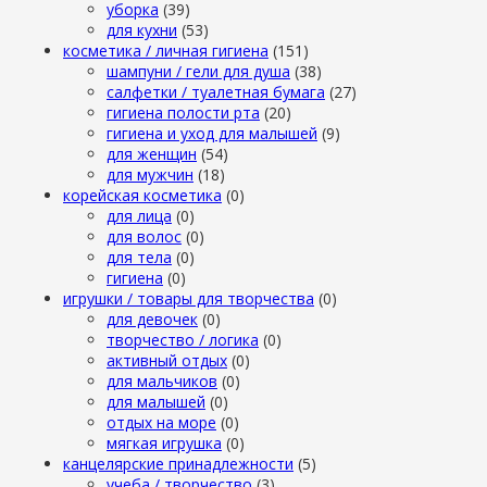
уборка
(39)
для кухни
(53)
косметика / личная гигиена
(151)
шампуни / гели для душа
(38)
салфетки / туалетная бумага
(27)
гигиена полости рта
(20)
гигиена и уход для малышей
(9)
для женщин
(54)
для мужчин
(18)
корейская косметика
(0)
для лица
(0)
для волос
(0)
для тела
(0)
гигиена
(0)
игрушки / товары для творчества
(0)
для девочек
(0)
творчество / логика
(0)
активный отдых
(0)
для мальчиков
(0)
для малышей
(0)
отдых на море
(0)
мягкая игрушка
(0)
канцелярские принадлежности
(5)
учеба / творчество
(3)