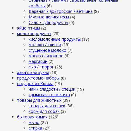
Сервелат / салями / сыровяленые, копченые
колбасы
(6)
Вареная / докторская / ветчина
(8)
Мясные деликатесы
(4)
Сало / субпродукты
(0)
яйцо птицы
(2)
молокопродукты
(78)
кисломолочные продукты
(19)
молоко / сливки
(19)
сгущенное молоко
(7)
масло сливочное
(6)
маргарин
(2)
сыр / творог
(26)
азиатская кухня
(18)
продуктовые наборы
(0)
подарок из Крыма
(19)
чай / сладости / специи
(19)
крымская косметика
(0)
товары для животных
(39)
товары для кошек
(36)
корм для собак
(3)
бытовая химия
(126)
мыло
(27)
стирка
(27)