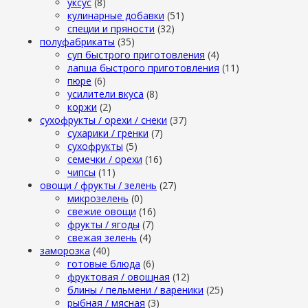
уксус
(8)
кулинарные добавки
(51)
специи и пряности
(32)
полуфабрикаты
(35)
суп быстрого приготовления
(4)
лапша быстрого приготовления
(11)
пюре
(6)
усилители вкуса
(8)
коржи
(2)
сухофрукты / орехи / снеки
(37)
сухарики / гренки
(7)
сухофрукты
(5)
семечки / орехи
(16)
чипсы
(11)
овощи / фрукты / зелень
(27)
микрозелень
(0)
свежие овощи
(16)
фрукты / ягоды
(7)
свежая зелень
(4)
заморозка
(40)
готовые блюда
(6)
фруктовая / овощная
(12)
блины / пельмени / вареники
(25)
рыбная / мясная
(3)