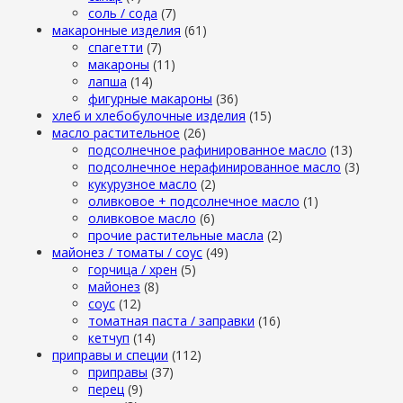
cоль / cода
(7)
макаронные изделия
(61)
cпагетти
(7)
макароны
(11)
лапша
(14)
фигурные макароны
(36)
хлеб и хлебобулочные изделия
(15)
масло растительное
(26)
подсолнечное рафинированное масло
(13)
подсолнечное нерафинированное масло
(3)
кукурузное масло
(2)
оливковое + подсолнечное масло
(1)
оливковое масло
(6)
прочие растительные масла
(2)
майонез / томаты / соус
(49)
горчица / хрен
(5)
майонез
(8)
соус
(12)
томатная паста / заправки
(16)
кетчуп
(14)
приправы и специи
(112)
приправы
(37)
перец
(9)