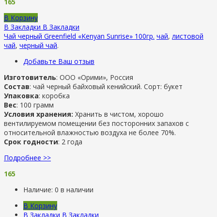
165
В Корзину
В Закладки
В Закладки
Чай черный Greenfield «Kenyan Sunrise» 100гр.
чай
,
листовой
чай
,
черный чай
.
Добавьте Ваш отзыв
Изготовитель
: ООО «Орими», Россия
Состав
: чай черный байховый кенийский. Сорт: букет
Упаковка
: коробка
Вес
: 100 грамм
Условия хранения:
Хранить в чистом, хорошо
вентилируемом помещении без посторонних запахов с
относительной влажностью воздуха не более 70%.
Срок годности
: 2 года
Подробнее >>
165
Наличие:
0 в наличии
В Корзину
В Закладки
В Закладки