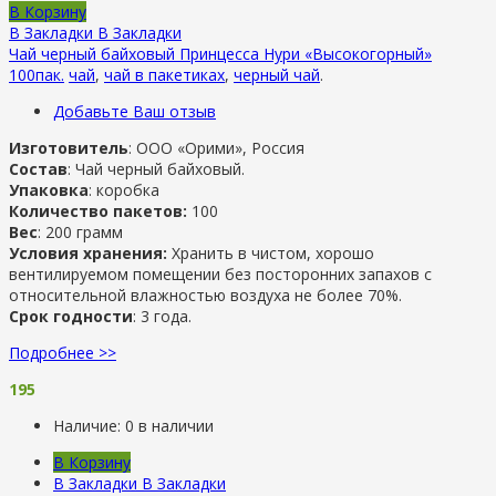
В Корзину
В Закладки
В Закладки
Чай черный байховый Принцесса Нури «Высокогорный»
100пак.
чай
,
чай в пакетиках
,
черный чай
.
Добавьте Ваш отзыв
Изготовитель
: ООО «Орими», Россия
Состав
: Чай черный байховый.
Упаковка
: коробка
Количество пакетов:
100
Вес
: 200 грамм
Условия хранения:
Хранить в чистом, хорошо
вентилируемом помещении без посторонних запахов с
относительной влажностью воздуха не более 70%.
Срок годности
: 3 года.
Подробнее >>
195
Наличие:
0 в наличии
В Корзину
В Закладки
В Закладки