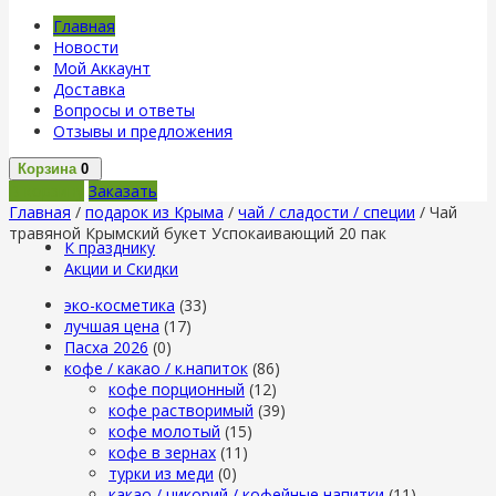
Главная
Новости
Мой Аккаунт
Доставка
Вопросы и ответы
Отзывы и предложения
Корзина
0
В корзину
Заказать
Главная
/
подарок из Крыма
/
чай / сладости / специи
/ Чай
травяной Крымский букет Успокаивающий 20 пак
К празднику
Акции и Скидки
эко-косметика
(33)
лучшая цена
(17)
Пасха 2026
(0)
кофе / какао / к.напиток
(86)
кофе порционный
(12)
кофе растворимый
(39)
кофе молотый
(15)
кофе в зернах
(11)
турки из меди
(0)
какао / цикорий / кофейные напитки
(11)