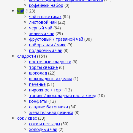
кофейный набор
(0)
чай
(123)
чай в пакетиках
(84)
листовой чай
(22)
черный чай
(64)
зеленый чай
(29)
фруктовый / травяной чай
(30)
наборы чая / микс
(9)
подарочный чай
(8)
сладости
(151)
восточные сладости
(6)
торты свежие
(0)
шоколад
(22)
шоколадные изделия
(1)
печенье
(51)
пирожное / торт
(13)
топинг / шоколадная паста / мед
(10)
конфеты
(13)
сладкие батончики
(34)
жевательная резинка
(8)
сок / квас
(33)
соки и нектары
(30)
холодный чай
(2)