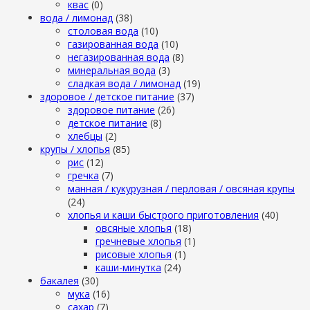
квас
(0)
вода / лимонад
(38)
столовая вода
(10)
газированная вода
(10)
негазированная вода
(8)
минеральная вода
(3)
сладкая вода / лимонад
(19)
здоровое / детское питание
(37)
здоровое питание
(26)
детское питание
(8)
хлебцы
(2)
крупы / хлопья
(85)
рис
(12)
гречка
(7)
манная / кукурузная / перловая / овсяная крупы
(24)
хлопья и каши быстрого приготовления
(40)
овсяные хлопья
(18)
гречневые хлопья
(1)
рисовые хлопья
(1)
каши-минутка
(24)
бакалея
(30)
мука
(16)
сахар
(7)