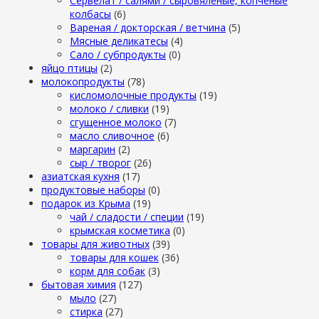
Сервелат / салями / сыровяленые, копченые
колбасы
(6)
Вареная / докторская / ветчина
(5)
Мясные деликатесы
(4)
Сало / субпродукты
(0)
яйцо птицы
(2)
молокопродукты
(78)
кисломолочные продукты
(19)
молоко / сливки
(19)
сгущенное молоко
(7)
масло сливочное
(6)
маргарин
(2)
сыр / творог
(26)
азиатская кухня
(17)
продуктовые наборы
(0)
подарок из Крыма
(19)
чай / сладости / специи
(19)
крымская косметика
(0)
товары для животных
(39)
товары для кошек
(36)
корм для собак
(3)
бытовая химия
(127)
мыло
(27)
стирка
(27)