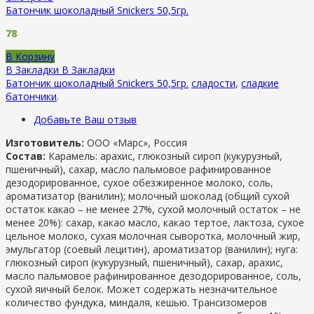
Батончик шоколадный Snickers 50,5гр.
78
В Корзину
В Закладки
В Закладки
Батончик шоколадный Snickers 50,5гр.
сладости
,
сладкие
батончики
.
Добавьте Ваш отзыв
Изготовитель:
ООО «Марс», Россия
Состав:
Карамель: арахис, глюкозный сироп (кукурузный,
пшеничный), сахар, масло пальмовое рафинированное
дезодорированное, сухое обезжиренное молоко, соль,
ароматизатор (ванилин); молочный шоколад (общий сухой
остаток какао – не менее 27%, сухой молочный остаток – не
менее 20%): сахар, какао масло, какао тертое, лактоза, сухое
цельное молоко, сухая молочная сыворотка, молочный жир,
эмульгатор (соевый лецитин), ароматизатор (ванилин); нуга:
глюкозный сироп (кукурузный, пшеничный), сахар, арахис,
масло пальмовое рафинированное дезодорированное, соль,
сухой яичный белок. Может содержать незначительное
количество фундука, миндаля, кешью. Трансизомеров