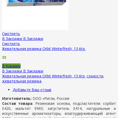
Смотреть
В Закладки
В Закладки
Смотреть
Жевательная резинка Orbit Winterfresh, 13,6гр.
35
В Корзину
В Закладки
В Закладки
Жевательная резинка Orbit Winterfresh, 13,6гр.
сладости
,
жевательная резинка
.
Добавьте Ваш отзыв
Изготовитель:
ООО «Ригли, Россия
Состав товара
: Резиновая основа, подсластители: сорбит
Е420, мальтит Е965; загуститель Е414, натуральные и
искусственные ароматизаторы, влагоудерживающий агент