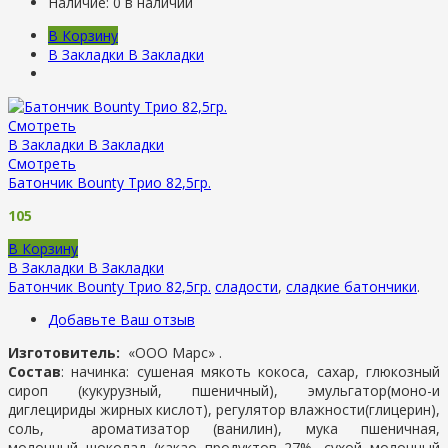
Наличие:
0 в наличии
В Корзину
В Закладки
В Закладки
Смотреть
В Закладки
В Закладки
Смотреть
Батончик Bounty Трио 82,5гр.
105
В Корзину
В Закладки
В Закладки
Батончик Bounty Трио 82,5гр.
сладости
,
сладкие батончики
.
Добавьте Ваш отзыв
Изготовитель:
«ООО Марс» .
Состав
: начинка: сушеная мякоть кокоса, сахар, глюкозный
сироп (кукурузный, пшеничный), эмульгатор(моно-и
диглецириды жирных кислот), регулятор влажности(глицерин),
соль, ароматизатор (ванилин), мука пшеничная,
молочный шоколад (какао продуктов 27%, сухой молочный