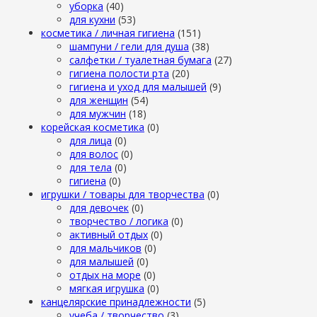
уборка
(40)
для кухни
(53)
косметика / личная гигиена
(151)
шампуни / гели для душа
(38)
салфетки / туалетная бумага
(27)
гигиена полости рта
(20)
гигиена и уход для малышей
(9)
для женщин
(54)
для мужчин
(18)
корейская косметика
(0)
для лица
(0)
для волос
(0)
для тела
(0)
гигиена
(0)
игрушки / товары для творчества
(0)
для девочек
(0)
творчество / логика
(0)
активный отдых
(0)
для мальчиков
(0)
для малышей
(0)
отдых на море
(0)
мягкая игрушка
(0)
канцелярские принадлежности
(5)
учеба / творчество
(3)