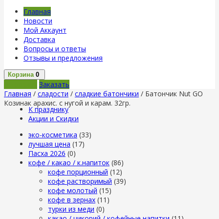
Главная
Новости
Мой Аккаунт
Доставка
Вопросы и ответы
Отзывы и предложения
Корзина
0
В корзину
Заказать
Главная
/
сладости
/
сладкие батончики
/ Батончик Nut GO
Козинак арахис. с нугой и карам. 32гр.
К празднику
Акции и Скидки
эко-косметика
(33)
лучшая цена
(17)
Пасха 2026
(0)
кофе / какао / к.напиток
(86)
кофе порционный
(12)
кофе растворимый
(39)
кофе молотый
(15)
кофе в зернах
(11)
турки из меди
(0)
какао / цикорий / кофейные напитки
(11)