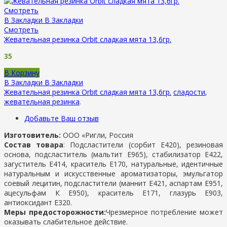
Смотреть
В Закладки
В Закладки
Смотреть
Жевательная резинка Orbit сладкая мята 13,6гр.
35
В Корзину
В Закладки
В Закладки
Жевательная резинка Orbit сладкая мята 13,6гр.
сладости
,
жевательная резинка
.
Добавьте Ваш отзыв
Изготовитель:
ООО «Ригли, Россия
Состав товара
: Подсластители (сорбит Е420), резиновая
основа, подсластитель (мальтит Е965), стабилизатор Е422,
загуститель Е414, краситель Е170, натуральные, идентичные
натуральным и искусственные ароматизаторы, эмульгатор
соевый лецитин, подсластители (маннит Е421, аспартам Е951,
ацесульфам К Е950), краситель Е171, глазурь Е903,
антиоксидант Е320.
Меры предосторожности:
Чрезмерное потребление может
оказывать слабительное действие.