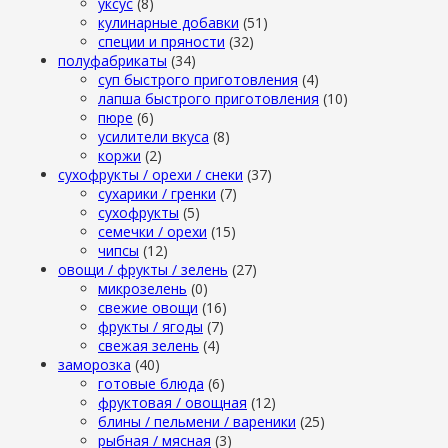
уксус
(8)
кулинарные добавки
(51)
специи и пряности
(32)
полуфабрикаты
(34)
суп быстрого приготовления
(4)
лапша быстрого приготовления
(10)
пюре
(6)
усилители вкуса
(8)
коржи
(2)
сухофрукты / орехи / снеки
(37)
сухарики / гренки
(7)
сухофрукты
(5)
семечки / орехи
(15)
чипсы
(12)
овощи / фрукты / зелень
(27)
микрозелень
(0)
свежие овощи
(16)
фрукты / ягоды
(7)
свежая зелень
(4)
заморозка
(40)
готовые блюда
(6)
фруктовая / овощная
(12)
блины / пельмени / вареники
(25)
рыбная / мясная
(3)