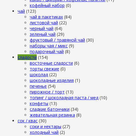
кофейный набор
(0)
чай
(123)
чай в пакетиках
(84)
листовой чай
(22)
черный чай
(64)
зеленый чай
(29)
фруктовый / травяной чай
(30)
наборы чая / микс
(9)
подарочный чай
(8)
сладости
(154)
восточные сладости
(6)
торты свежие
(0)
шоколад
(22)
шоколадные изделия
(1)
печенье
(54)
пирожное / торт
(13)
топинг / шоколадная паста / мед
(10)
конфеты
(13)
сладкие батончики
(34)
жевательная резинка
(8)
сок / квас
(30)
соки и нектары
(27)
холодный чай
(2)