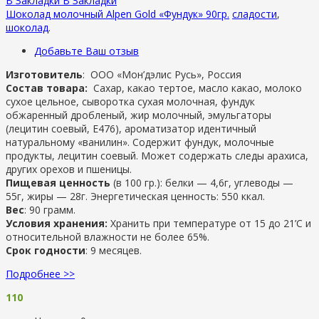
В Закладки
В Закладки
Шоколад молочный Alpen Gold «Фундук» 90гр.
сладости
,
шоколад
.
Добавьте Ваш отзыв
Изготовитель
:
ООО «Мон’дэлис Русь», Россия
Состав товара:
Сахар, какао тертое, масло какао, молоко
сухое цельное, сыворотка сухая молочная, фундук
обжаренный дробленый, жир молочный, эмульгаторы
(лецитин соевый, Е476), ароматизатор идентичный
натуральному «ванилин». Содержит фундук, молочные
продукты, лецитин соевый. Может содержать следы арахиса,
других орехов и пшеницы.
Пищевая ценность
(в 100 гр.): белки — 4,6г, углеводы —
55г, жиры — 28г. Энергетическая ценность: 550 ккал.
Вес
: 90 грамм.
Условия хранения:
Хранить при температуре от 15 до 21’С и
относительной влажности не более 65%.
Срок годности
: 9 месяцев.
Подробнее >>
110