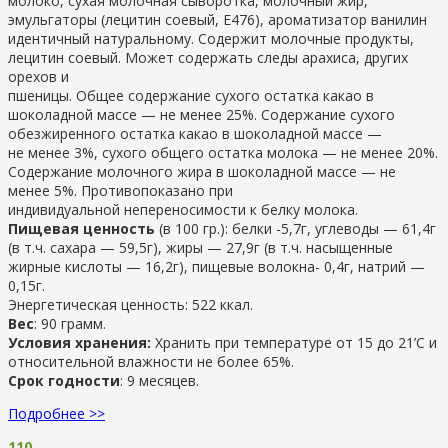
молоко, сухая молочная сыворотка, молочный жир,
эмульгаторы (лецитин соевый, Е476), ароматизатор ванилин
идентичный натуральному. Содержит молочные продукты,
лецитин соевый. Может содержать следы арахиса, других
орехов и
пшеницы. Общее содержание сухого остатка какао в
шоколадной массе — не менее 25%. Содержание сухого
обезжиренного остатка какао в шоколадной массе —
не менее 3%, сухого общего остатка молока — не менее 20%.
Содержание молочного жира в шоколадной массе — не
менее 5%. Противопоказано при
индивидуальной непереносимости к белку молока.
Пищевая ценность
(в 100 гр.): белки -5,7г, углеводы — 61,4г
(в т.ч. сахара — 59,5г), жиры — 27,9г (в т.ч. насыщенные
жирные кислоты — 16,2г), пищевые волокна- 0,4г, натрий —
0,15г.
Энергетическая ценность: 522 ккал.
Вес
: 90 грамм.
Условия хранения:
Хранить при температуре от 15 до 21’С и
относительной влажности не более 65%.
Срок годности
: 9 месяцев.
Подробнее >>
110