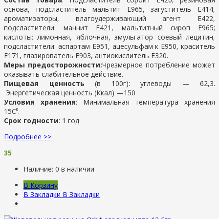
основа, подсластитель мальтит Е965, загуститель Е414,
ароматизаторы, влагоудерживающий агент Е422,
подсластители: маннит Е421, мальтитный сироп Е965;
кислоты: лимонная, яблочная, эмульгатор соевый лецитин,
подсластители: аспартам Е951, ацесульфам к Е950, краситель
Е171, глазирователь Е903, антиокислитель Е320.
Меры предосторожности:
Чрезмерное потребление может
оказывать слабительное действие.
Пищевая ценность
(в 100г): у
глеводы —
62,3.
Энергетическая ценность (Ккал) —
150
Условия хранения
:
Минимальная температура хранения
15С⁰.
Срок годности
: 1 год
Подробнее >>
35
Наличие:
0 в наличии
В Корзину
В Закладки
В Закладки