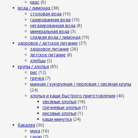
квас
(0)
вода / лимонад
(38)
столовая вода
(10)
газированная вода
(10)
негазированная вода
(8)
минеральная вода
(3)
сладкая вода / лимонад
(19)
здоровое / детское питание
(37)
здоровое питание
(26)
детское питание
(8)
хлебцы
(2)
крупы / хлопья
(85)
рис
(12)
гречка
(7)
манная / кукурузная / перловая / овсяная крупы
(24)
хлопья и каши быстрого приготовления
(40)
овсяные хлопья
(18)
гречневые хлопья
(1)
рисовые хлопья
(1)
каши-минутка
(24)
бакалея
(30)
мука
(16)
сахар
(7)