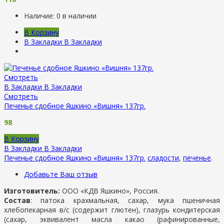
Наличие:
0 в наличии
В Корзину
В Закладки
В Закладки
Смотреть
В Закладки
В Закладки
Смотреть
Печенье сдобное Яшкино «Вишня» 137гр.
98
В Корзину
В Закладки
В Закладки
Печенье сдобное Яшкино «Вишня» 137гр.
сладости
,
печенье
.
Добавьте Ваш отзыв
Изготовитель:
ООО «КДВ Яшкино», Россия.
Состав
: патока крахмальная, сахар, мука пшеничная
хлебопекарная в/с (содержит глютен), глазурь кондитерская
(сахар, эквивалент масла какао (рафинированные,