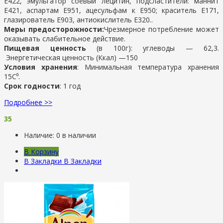
Е422, эмульгатор соевый лецитин, подсластители: маннит
Е421, аспартам Е951, ацесульфам к Е950; краситель Е171,
глазирователь Е903, антиокислитель Е320..
Меры предосторожности:
Чрезмерное потребление может
оказывать слабительное действие.
Пищевая ценность
(в 100г): у
глеводы —
62,3.
Энергетическая ценность (Ккал) —
150
Условия хранения
:
Минимальная температура хранения
15С⁰.
Срок годности
: 1 год
Подробнее >>
35
Наличие:
0 в наличии
В Корзину
В Закладки
В Закладки