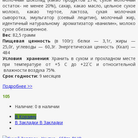
остаток- не менее 20%), сахар, какао масло, цельное сухое
молоко, какао тертое, лактоза, сухая молочная
сыворотка, эмульгатор (соевый лецитин), молочный жир,
идентичный натуральному ароматизатор «ванилин», молоко
сухое обезжиренное.
Вес
: 82,5 грамм
Пищевая ценность
(в 100г): белки — 3,1г, жиры —
25,0г, углеводы — 60,3г. Энергетическая ценность (Ккал) —
484
Условия хранения
: Хранить в сухом и прохладном месте
при температуре от +5 С до +22`С и относительной
влажности воздуха 75%.
Срок годности:
9 месяцев
Подробнее >>
105
Наличие:
0 в наличии
В Корзину
В Закладки
В Закладки