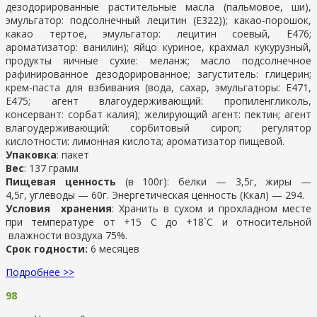
дезодорированные растительные масла (пальмовое, ши),
эмульгатор: подсолнечный лецитин (Е322)); какао-порошок,
какао тертое, эмульгатор: лецитин соевый, Е476;
ароматизатор: ванилин); яйцо куриное, крахмал кукурузный,
продукты яичные сухие: меланж; масло подсолнечное
рафинированное дезодорированное; загуститель: глицерин;
крем-паста для взбивания (вода, сахар, эмульгаторы: Е471,
Е475; агент влагоудерживающий: пропиленгликоль,
консервант: сорбат калия); желирующий агент: пектин; агент
влагоудерживающий: сорбитовый сироп; регулятор
кислотности: лимонная кислота; ароматизатор пищевой.
Упаковка
: пакет
Вес
: 137 грамм
Пищевая ценность
(в 100г): белки — 3,5г, жиры —
4,5г, углеводы — 60г. Энергетическая ценность (Ккал) — 294.
Условия хранения
: Хранить в сухом и прохладном месте
при температуре от +15 С до +18`С и относительной
влажности воздуха 75%.
Срок годности:
6 месяцев
Подробнее >>
98