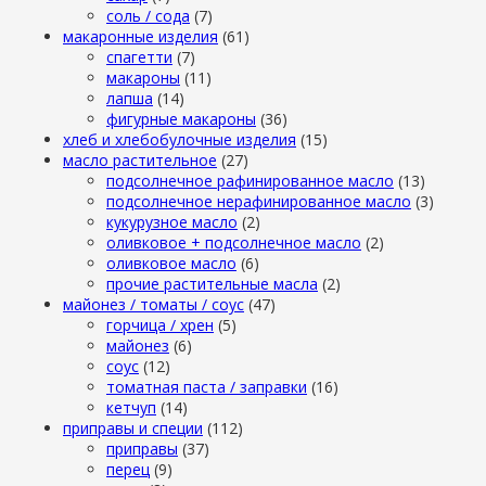
cоль / cода
(7)
макаронные изделия
(61)
cпагетти
(7)
макароны
(11)
лапша
(14)
фигурные макароны
(36)
хлеб и хлебобулочные изделия
(15)
масло растительное
(27)
подсолнечное рафинированное масло
(13)
подсолнечное нерафинированное масло
(3)
кукурузное масло
(2)
оливковое + подсолнечное масло
(2)
оливковое масло
(6)
прочие растительные масла
(2)
майонез / томаты / соус
(47)
горчица / хрен
(5)
майонез
(6)
соус
(12)
томатная паста / заправки
(16)
кетчуп
(14)
приправы и специи
(112)
приправы
(37)
перец
(9)